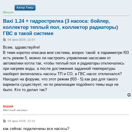
Автор Темы
Wauxer
Baxi 1.24 + гидрострелка (3 насоса: бойлер,
коллектор теплый пол, коллектор радиаторы)
ГВС в такой системе
С
09 фев 2026, 22:07
о
о
Всем, здравствуйте!
б
В теме коротко описана моя система, вопрос такой: в парамметре f03
щ
е
есть режим 5, можно ли настроить управление насосами от
н
автоматики котла так, чтобы теплый пол и радиаторы отключались
и
е
при нагреве воды, а после достижения заданной температуры
наоборот включались насосы ТП и СО, а ГВС насос отключался?
Находил на форуме, что этот режим (f03 - 5) как раз для такого
варианта существует, но по реализации подобного темы еще не
было. Кто то делал так?
RADAR
Местный аксакал
С
09 фев 2026, 22:31
о
о
как сейчас подключены все насосы?
б