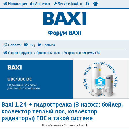
Навигация
Аптечка
Service.baxi.ru
Форум BAXI
Новости
FAQ
Правила
Список форумов
Проектный этап
Устройство системы ГВС
Baxi 1.24 + гидрострелка (3 насоса: бойлер,
коллектор теплый пол, коллектор
радиаторы) ГВС в такой системе
8 сообщений • Страница
1
из
1