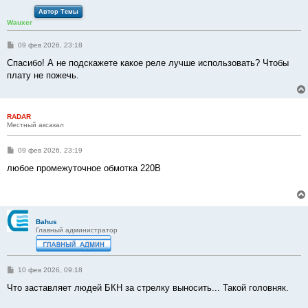
Автор Темы
Wauxer
С
09 фев 2026, 23:18
о
о
Спасибо! А не подскажете какое реле лучше использовать? Чтобы
б
плату не пожечь.
щ
е
н
и
е
RADAR
Местный аксакал
С
09 фев 2026, 23:19
о
о
любое промежуточное обмотка 220В
б
щ
е
н
и
е
Bahus
Главный администратор
С
10 фев 2026, 09:18
о
о
Что заставляет людей БКН за стрелку выносить... Такой головняк.
б
щ