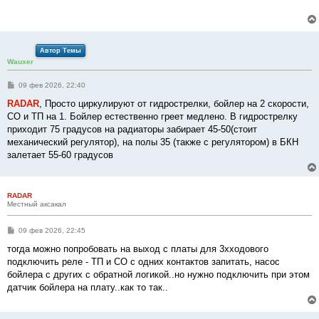
щ
е
н
и
е
Автор Темы
Wauxer
С
09 фев 2026, 22:40
о
о
RADAR
, Просто циркулируют от гидрострелки, бойлер на 2 скорости,
б
СО и ТП на 1. Бойлер естественно греет медлено. В гидрострелку
щ
е
приходит 75 градусов на радиаторы забирает 45-50(стоит
н
механический регулятор), на полы 35 (также с регулятором) в БКН
и
е
залетает 55-60 градусов
RADAR
Местный аксакал
С
09 фев 2026, 22:45
о
о
тогда можно попробовать на выход с платы для 3хходового
б
подключить реле - ТП и СО с одних контактов запитать, насос
щ
е
бойлера с других с обратной логикой..но нужно подключить при этом
н
датчик бойлера на плату..как то так..
и
е