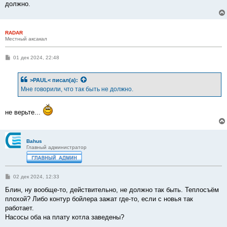
должно.
RADAR
Местный аксакал
С
01 дек 2024, 22:48
о
о
б
>PAUL<
писал(а):
щ
е
Мне говорили, что так быть не должно.
н
и
е
не верьте...
Bahus
Главный администратор
С
02 дек 2024, 12:33
о
о
Блин, ну вообще-то, действительно, не должно так быть. Теплосъём
б
плохой? Либо контур бойлера зажат где-то, если с новья так
щ
е
работает.
н
Насосы оба на плату котла заведены?
и
е