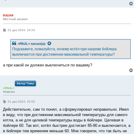
RADAR
Местный аксакал
С
01 дек 2024, 19:24
о
о
б
>PAUL<
писал(а):
щ
е
Подскажите, пожалуйста, почему котёл при нагреве бойлера
н
выключается при достижении максимальной температуры?
и
е
а при какой он должен выключиться по вашему?
Автор Темы
>PAUL<
Новичок
С
01 дек 2024, 22:03
о
о
Действительно, сам то понял, а сформулировал неправильно. Имел
б
в виду, что при достижении максимальной температуры для самого
щ
е
котла, а не для целевой температуры воды в бойлере. Целевая в
н
бойлере 60. Так вот, котёл быстрее достигает 85-90 и выключается, а
и
е
в бойлере тем временем меньше 60. Мне говорили, что так быть не