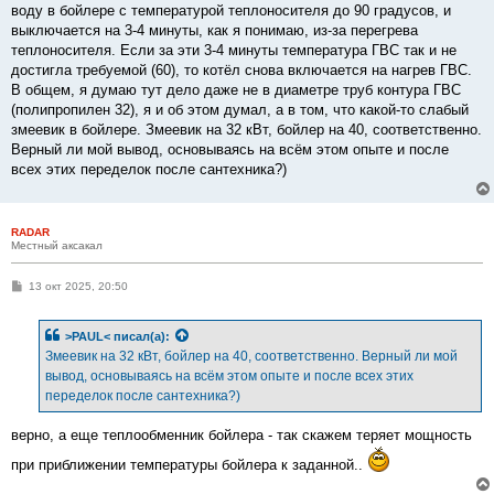
воду в бойлере с температурой теплоносителя до 90 градусов, и
выключается на 3-4 минуты, как я понимаю, из-за перегрева
теплоносителя. Если за эти 3-4 минуты температура ГВС так и не
достигла требуемой (60), то котёл снова включается на нагрев ГВС.
В общем, я думаю тут дело даже не в диаметре труб контура ГВС
(полипропилен 32), я и об этом думал, а в том, что какой-то слабый
змеевик в бойлере. Змеевик на 32 кВт, бойлер на 40, соответственно.
Верный ли мой вывод, основываясь на всём этом опыте и после
всех этих переделок после сантехника?)
RADAR
Местный аксакал
С
13 окт 2025, 20:50
о
о
б
>PAUL<
писал(а):
щ
е
Змеевик на 32 кВт, бойлер на 40, соответственно. Верный ли мой
н
вывод, основываясь на всём этом опыте и после всех этих
и
е
переделок после сантехника?)
верно, а еще теплообменник бойлера - так скажем теряет мощность
при приближении температуры бойлера к заданной..