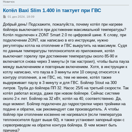
Новичок
Котёл Baxi Slim 1.400 in тактует при ГВС
С
01 дек 2024, 18:09
о
о
Добрый день! Подскажите, пожалуйста, почему котёл при нагреве
б
бойлера выключается при достижении максимальной температуры?
щ
е
Котёл подключен к ZONT Smart 2.0 по цифровой шине. К слову, при
н
подключении ZONT, как написано в его инструкции, нужно
и
е
регуляторы котла на отопление и ГВС выкрутить на максимум. Судя
по данным температуры теплоносителя из приложения, котёл
выключает горелку при достижении температуры около 85-90 и
включается снова через 3 минуты (я так настроил), чтобы была пауза
между выключением и повторным включением. Хотя, в инструкции к
котлу написано, что пауза в 3 минуты или 10 секунд относится к
контуру отопления, а не ГВС, но, тем не менее, котёл также
выдерживает паузу в 3 минуту и для ГВС. Бойлер Stout на 300
литров. Труба до бойлера ПП 32. Насос 25/6 на третьей скорости. Так
котёл работал всегда, даже при новом бойлере. Сейчас системе
около 2-х лет. Бойлер на 32 кВт, котёл на 40, соответственно. Да,
еще момент. Бойлер подключен до гидрострелки через тройники на
подаче и обратке, как рекомендует сам производитель. А чтобы
бойлер при отоплении косвенно не нагревался (если температура
теплоносителя будет выше 60), я также установил запорный кран с
сервоприводом на обратке контура бойлера. В чем может быть
причина?