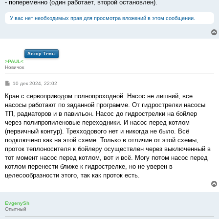
- попеременно (один работает, второй остановлен).
У вас нет необходимых прав для просмотра вложений в этом сообщении.
Автор Темы
>PAUL<
Новичок
С
10 дек 2024, 22:02
о
о
Кран с сервоприводом полнопроходной. Насос не лишний, все
б
насосы работают по заданной программе. От гидрострелки насосы
щ
е
ТП, радиаторов и в павильон. Насос до гидрострелки на бойлер
н
через полипропиленовые переходники. И насос перед котлом
и
е
(первичный контур). Трехходового нет и никогда не было. Всё
подключено как на этой схеме. Только в отличие от этой схемы,
проток теплоносителя к бойлеру осуществлен через выключенный в
тот момент насос перед котлом, вот и всё. Могу потом насос перед
котлом перенести ближе к гидрострелке, но не уверен в
целесообразности этого, так как проток есть.
EvgenySh
Опытный