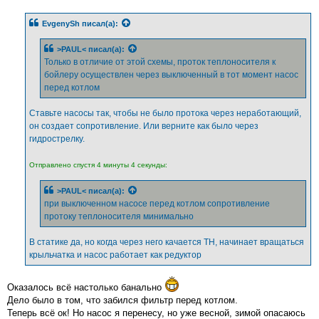
о
б
EvgenySh
писал(а):
щ
е
н
>PAUL<
писал(а):
и
е
Только в отличие от этой схемы, проток теплоносителя к
бойлеру осуществлен через выключенный в тот момент насос
перед котлом
Ставьте насосы так, чтобы не было протока через неработающий,
он создает сопротивление. Или верните как было через
гидрострелку.
Отправлено спустя 4 минуты 4 секунды:
>PAUL<
писал(а):
при выключенном насосе перед котлом сопротивление
протоку теплоносителя минимально
В статике да, но когда через него качается ТН, начинает вращаться
крыльчатка и насос работает как редуктор
Оказалось всё настолько банально
Дело было в том, что забился фильтр перед котлом.
Теперь всё ок! Но насос я перенесу, но уже весной, зимой опасаюсь