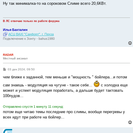
о
Ну так минималка-то на сороковом Слиме всего 20,6КВт.
б
щ
е
н
и
В ЛС отвечаю только по работе форума
е
Илья Бахталин
АСЦ BAXI "Санфорт". г. Пенза
Подключение к Зонту - bahus1980
RADAR
Местный аксакал
С
03 дек 2024, 09:50
о
о
чем ближе к заданной, тем меньше и "мощность " бойлера...и потом
б
щ
сам знаешь - модуляция на чугуне - такое себе...
с холодка еще
е
может и успеет модуляция поработать, а дальше будет тактовать
н
и
100пудов...
е
Отправлено спустя 1 минуту 11 секунд:
потом еще читаю темы последние про слимы, вообще перегревы у
всех идут при работе на бойлер...