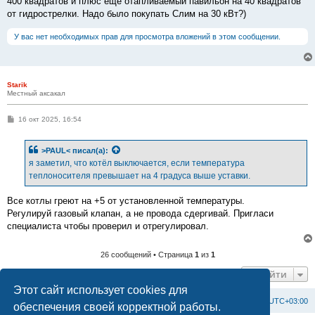
400 квадратов и плюс ещё отапливаемый павильон на 40 квадратов
от гидрострелки. Надо было покупать Слим на 30 кВт?)
У вас нет необходимых прав для просмотра вложений в этом сообщении.
Starik
Местный аксакал
С
16 окт 2025, 16:54
о
о
б
>PAUL<
писал(а):
щ
е
я заметил, что котёл выключается, если температура
н
теплоносителя превышает на 4 градуса выше уставки.
и
е
Все котлы греют на +5 от установленной температуры.
Регулируй газовый клапан, а не провода сдергивай. Пригласи
специалиста чтобы проверил и отрегулировал.
26 сообщений • Страница
1
из
1
Перейти
Этот сайт использует cookies для
Список форумов
С
в
я
з
а
т
ь
с
я
с
а
д
м
и
н
и
с
т
р
а
ц
и
е
й
Часовой пояс:
UTC+03:00
обеспечения своей корректной работы.