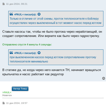
С
11 дек 2024, 09:21
о
о
б
>PAUL<
писал(а):
щ
е
Только в отличие от этой схемы, проток теплоносителя к бойлеру
н
осуществлен через выключенный в тот момент насос перед котлом
и
е
Ставьте насосы так, чтобы не было протока через неработающий, он
создает сопротивление. Или верните как было через гидрострелку.
Отправлено спустя 4 минуты 4 секунды:
>PAUL<
писал(а):
при выключенном насосе перед котлом сопротивление протоку
теплоносителя минимально
В статике да, но когда через него качается ТН, начинает вращаться
крыльчатка и насос работает как редуктор
Автор Темы
>PAUL<
Новичок
С
11 дек 2024, 19:57
о