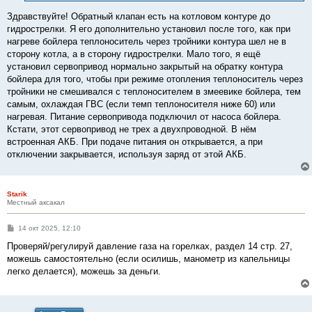
и
е
Здравствуйте! Обратный клапан есть на котловом контуре до
гидрострелки. Я его дополнительно установил после того, как при
нагреве бойлера теплоноситель через тройники контура шел не в
сторону котла, а в сторону гидрострелки. Мало того, я ещё
установил сервопривод нормально закрытый на обратку контура
бойлера для того, чтобы при режиме отопления теплоноситель через
тройники не смешивался с теплоносителем в змеевике бойлера, тем
самым, охлаждая ГВС (если темп теплоносителя ниже 60) или
нагревая. Питание сервопривода подключил от насоса бойлера.
Кстати, этот сервопривод не трех а двухпроводной. В нём
встроенная АКБ. При подаче питания он открывается, а при
отключении закрывается, используя заряд от этой АКБ.
Starik
Местный аксакал
С
14 окт 2025, 12:10
о
о
Проверяй/регулируй давление газа на горелках, раздел 14 стр. 27,
б
можешь самостоятельно (если осилишь, манометр из капельницы
щ
е
легко делается), можешь за деньги.
н
и
е