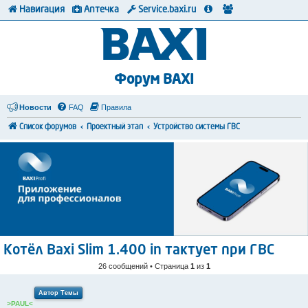
Навигация
Аптечка
Service.baxi.ru
Форум BAXI
Новости
FAQ
Правила
Список форумов
Проектный этап
Устройство системы ГВС
Котёл Baxi Slim 1.400 in тактует при ГВС
26 сообщений • Страница
1
из
1
Автор Темы
>PAUL<