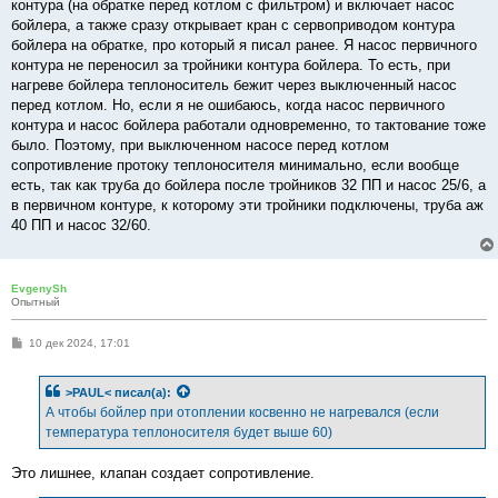
контура (на обратке перед котлом с фильтром) и включает насос
бойлера, а также сразу открывает кран с сервоприводом контура
бойлера на обратке, про который я писал ранее. Я насос первичного
контура не переносил за тройники контура бойлера. То есть, при
нагреве бойлера теплоноситель бежит через выключенный насос
перед котлом. Но, если я не ошибаюсь, когда насос первичного
контура и насос бойлера работали одновременно, то тактование тоже
было. Поэтому, при выключенном насосе перед котлом
сопротивление протоку теплоносителя минимально, если вообще
есть, так как труба до бойлера после тройников 32 ПП и насос 25/6, а
в первичном контуре, к которому эти тройники подключены, труба аж
40 ПП и насос 32/60.
EvgenySh
Опытный
С
10 дек 2024, 17:01
о
о
б
>PAUL<
писал(а):
щ
е
А чтобы бойлер при отоплении косвенно не нагревался (если
н
температура теплоносителя будет выше 60)
и
е
Это лишнее, клапан создает сопротивление.