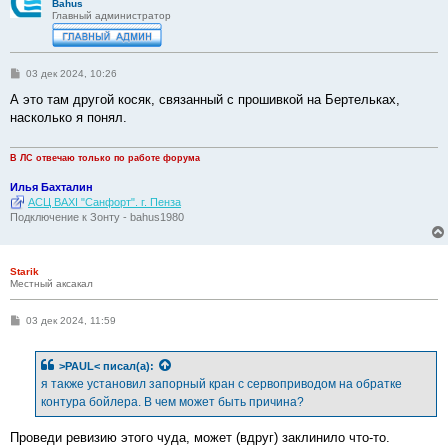
Bahus
Главный администратор
С
03 дек 2024, 10:26
о
о
А это там другой косяк, связанный с прошивкой на Бертельках,
б
насколько я понял.
щ
е
н
и
В ЛС отвечаю только по работе форума
е
Илья Бахталин
АСЦ BAXI "Санфорт". г. Пенза
Подключение к Зонту - bahus1980
Starik
Местный аксакал
С
03 дек 2024, 11:59
о
о
б
>PAUL<
писал(а):
щ
е
я также установил запорный кран с сервоприводом на обратке
н
контура бойлера. В чем может быть причина?
и
е
Проведи ревизию этого чуда, может (вдруг) заклинило что-то.