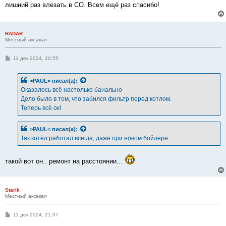
лишний раз влезать в СО. Всем ещё раз спасибо!
RADAR
Местный аксакал
С
11 дек 2024, 20:55
о
о
б
>PAUL<
писал(а):
щ
е
Оказалось всё настолько банально
н
Дело было в том, что забился фильтр перед котлом.
и
е
Теперь всё ок!
>PAUL<
писал(а):
Так котёл работал всегда, даже при новом бойлере.
такой вот он.. ремонт на расстоянии...
Starik
Местный аксакал
С
11 дек 2024, 21:07
о