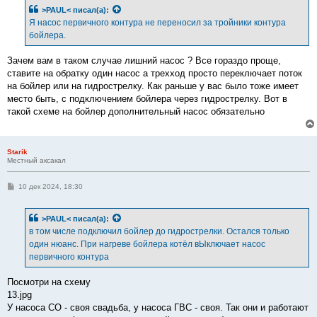
>PAUL<
писал(а):
Я насос первичного контура не переносил за тройники контура
бойлера.
Зачем вам в таком случае лишний насос ? Все гораздо проще,
ставите на обратку один насос а трехход просто переключает поток
на бойлер или на гидрострелку. Как раньше у вас было тоже имеет
место быть, с подключением бойлера через гидрострелку. Вот в
такой схеме на бойлер дополнительный насос обязательно
Starik
Местный аксакал
С
10 дек 2024, 18:30
о
о
б
>PAUL<
писал(а):
щ
е
в том числе подключил бойлер до гидрострелки. Остался только
н
один нюанс. При нагреве бойлера котёл вЫключает насос
и
е
первичного контура
Посмотри на схему
13.jpg
У насоса СО - своя свадьба, у насоса ГВС - своя. Так они и работают