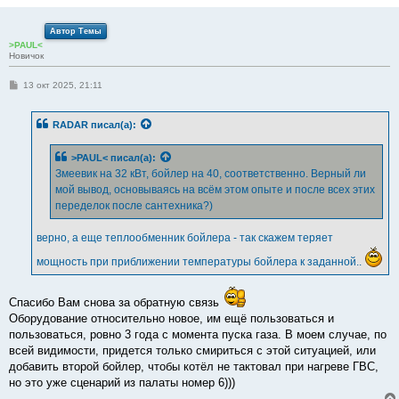
Автор Темы
>PAUL<
Новичок
С
13 окт 2025, 21:11
о
о
б
RADAR
писал(а):
щ
е
н
>PAUL<
писал(а):
и
е
Змеевик на 32 кВт, бойлер на 40, соответственно. Верный ли
мой вывод, основываясь на всём этом опыте и после всех этих
переделок после сантехника?)
верно, а еще теплообменник бойлера - так скажем теряет
мощность при приближении температуры бойлера к заданной..
Спасибо Вам снова за обратную связь
Оборудование относительно новое, им ещё пользоваться и
пользоваться, ровно 3 года с момента пуска газа. В моем случае, по
всей видимости, придется только смириться с этой ситуацией, или
добавить второй бойлер, чтобы котёл не тактовал при нагреве ГВС,
но это уже сценарий из палаты номер 6)))