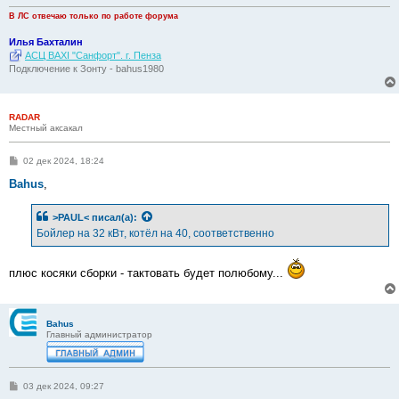
В ЛС отвечаю только по работе форума
Илья Бахталин
АСЦ BAXI "Санфорт". г. Пенза
Подключение к Зонту - bahus1980
RADAR
Местный аксакал
С
02 дек 2024, 18:24
о
о
Bahus
,
б
щ
е
>PAUL<
писал(а):
н
Бойлер на 32 кВт, котёл на 40, соответственно
и
е
плюс косяки сборки - тактовать будет полюбому...
Bahus
Главный администратор
С
03 дек 2024, 09:27
о