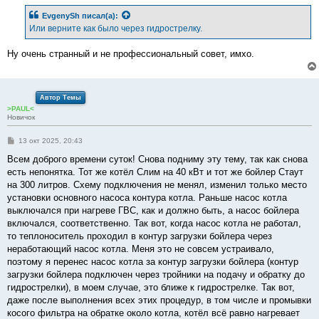
о
б
EvgenySh
писал(а):
щ
е
Или верните как было через гидрострелку.
н
и
е
Ну очень странный и не профессиональный совет, имхо.
Автор Темы
>PAUL<
Новичок
С
13 окт 2025, 20:43
о
о
Всем доброго времени суток! Снова подниму эту тему, так как снова
б
есть непонятка. Тот же котёл Слим на 40 кВт и тот же бойлер Стаут
щ
е
на 300 литров. Схему подключения не менял, изменил только место
н
установки основного насоса контура котла. Раньше насос котла
и
е
выключался при нагреве ГВС, как и должно быть, а насос бойлера
включался, соответственно. Так вот, когда насос котла не работал,
то теплоноситель проходил в контур загрузки бойлера через
неработающий насос котла. Меня это не совсем устраивало,
поэтому я перенес насос котла за контур загрузки бойлера (контур
загрузки бойлера подключен через тройники на подачу и обратку до
гидрострелки), в моем случае, это ближе к гидрострелке. Так вот,
даже после выполнения всех этих процедур, в том числе и промывки
косого фильтра на обратке около котла, котёл всё равно нагревает