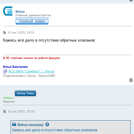
Bahus
Главный администратор
С
13 окт 2025, 23:01
о
о
Кажись всё дело в отсутствии обратных клапанов
б
щ
е
н
и
В ЛС отвечаю только по работе форума
е
Илья Бахталин
АСЦ BAXI "Санфорт". г. Пенза
Подключение к Зонту - bahus1980
Автор Темы
>PAUL<
Новичок
С
14 окт 2025, 10:15
о
о
б
Bahus
писал(а):
щ
е
Кажись всё дело в отсутствии обратных клапанов
н