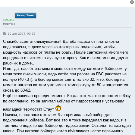
Автор Темы
>PAUL<
Новичок
С
10 дек 2024, 00:25
о
о
Спасибо всем откликнувшимся! Да, оба насоса от платы котла
б
подключены, я даже через контакторы их подключил, чтобы
щ
е
мощность насосов от платы не брать. После сантехника много чего
н
переделал в системе в лучшую сторону. Как и после многих других
и
е
рабочих в доме…
И вот да, насчёт разницы в мощности между котлом и бойлером, у
меня тоже были мысли, ведь котёл при работе на ГВС работает на
полную (40 кВт), а бойлер может снять только 32, и то, бойлер на
момент нагрева котлом уже имеет температуру от 50 и нагревается
снова до 60-62.
Ещё не написал про один момент. Когда этот мастер делал мне базу
по отоплению, то он запитал бойлер от гидрострелки и установил
накладной термостат Стаут
Причем, в поставке с котлом был оригинальный набор для
подключения бойлера. Вот всё это я тоже переделал как надо, и в
том числе подключил бойлер до гидрострелки. Остался только один
нюанс. При нагреве бойлера котёл вЫключает насос первичного