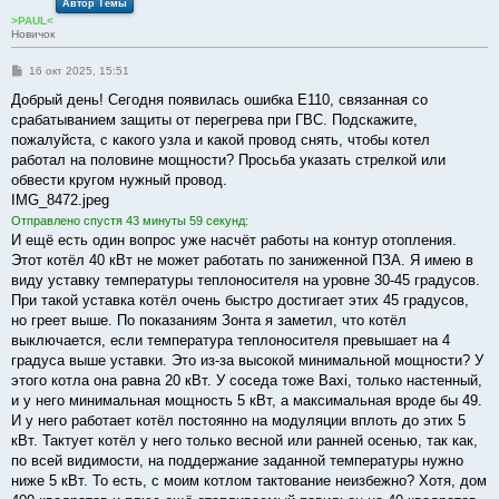
Автор Темы
>PAUL<
Новичок
С
16 окт 2025, 15:51
о
о
Добрый день! Сегодня появилась ошибка Е110, связанная со
б
срабатыванием защиты от перегрева при ГВС. Подскажите,
щ
е
пожалуйста, с какого узла и какой провод снять, чтобы котел
н
работал на половине мощности? Просьба указать стрелкой или
и
е
обвести кругом нужный провод.
IMG_8472.jpeg
Отправлено спустя 43 минуты 59 секунд:
И ещё есть один вопрос уже насчёт работы на контур отопления.
Этот котёл 40 кВт не может работать по заниженной ПЗА. Я имею в
виду уставку температуры теплоносителя на уровне 30-45 градусов.
При такой уставка котёл очень быстро достигает этих 45 градусов,
но греет выше. По показаниям Зонта я заметил, что котёл
выключается, если температура теплоносителя превышает на 4
градуса выше уставки. Это из-за высокой минимальной мощности? У
этого котла она равна 20 кВт. У соседа тоже Baxi, только настенный,
и у него минимальная мощность 5 кВт, а максимальная вроде бы 49.
И у него работает котёл постоянно на модуляции вплоть до этих 5
кВт. Тактует котёл у него только весной или ранней осенью, так как,
по всей видимости, на поддержание заданной температуры нужно
ниже 5 кВт. То есть, с моим котлом тактование неизбежно? Хотя, дом