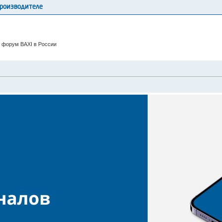
производителе
 форум BAXI в России