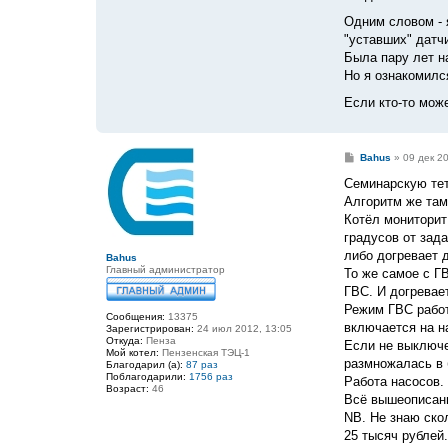
Одним словом - 
"уставших" датч
Была пару лет н
Но я ознакомилс
Если кто-то мож
С
Bahus
»
09 дек 20
о
о
Семинарскую тет
б
Алгоритм же там
щ
е
Котёл мониторит 
н
градусов от зад
и
е
либо догревает 
Bahus
Главный администратор
То же самое с ГВ
ГВС. И догревает
Режим ГВС работ
Сообщения:
13375
включается на на
Зарегистрирован:
24 июл 2012, 13:05
Откуда:
Пенза
Если не выключе
Мой котел:
Пензенская ТЭЦ-1
размножалась в 
Благодарил (а):
87 раз
Поблагодарили:
1756 раз
Работа насосов.
Возраст:
46
Всё вышеописанн
NB. Не знаю ско
25 тысяч рублей.