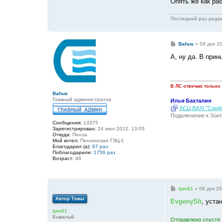
Опять же как ра
Последний раз реда
С
Bahus
»
09 дек 2
о
о
А, ну да. В прин
б
щ
е
н
и
В ЛС отвечаю только
е
Bahus
Главный администратор
Илья Бахталин
АСЦ BAXI "Санфо
Подключение к Зонт
Сообщения:
13375
Зарегистрирован:
24 июл 2012, 13:05
Откуда:
Пенза
Мой котел:
Пензенская ТЭЦ-1
Благодарил (а):
87 раз
Поблагодарили:
1756 раз
Возраст:
46
С
lpm61
»
09 дек 20
о
Автор Темы
о
EvgenySh
, уста
б
lpm61
щ
Бывалый
е
Отправлено спустя 