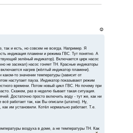
В
е
р
н
у
, так и есть, но совсем не всегда. Например. Я
т
сть индикация пламени и режима ГВС. Тут понятно. А
ь
с
ствующий зелёный индикатор). Включается цирк насос
я
очно не засекал) насос гоняет ТН. Красные индикаторы
к
включается нагрев (жёлтый индикатор пламени).
н
каком-то значении температуры (зависит от
а
ч
отом наступает пауза. Индикатор показывают режим
а
звестного времени. Потом новый цикл ГВС. Но почему при
л
асто. Скажем, раз в неделю бывает такая ситуация.
у
ей. Достаточно просто включить воду - тут же, как ни
всё работает так, как Вы описали (штатно). Ну,
 как им установили. Котёл нормально работает. Т.е.
емпературы воздуха в доме, а не температуры ТН. Как