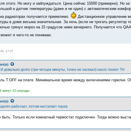
ля этого. Но могу и заблуждаться. Цена сейчас 15000 (примерно). Но за
льшой и датчик температуры (даже и не один) с автоматическим комфорт
на радиаторах получается приемлемо.
Дистанционное управление мн
туры в доме весьма значительная. За ночь (если не трогать регулятор т
 ночью грянул мороз на 15 градусов ниже вечернего. Получается что QAA
может я чего-то не понимаю.
024, 17:37
ал(а):
 И довольно долго (три-четыре минуты, точно не засекал) насос гоняет ТН
ль T.OFF на плате. Минимальное время между включениями горелки. O
5 минут 23 секунды:
ал(а):
едолго работает, потом наступает пауза
 быть. Только если комнатный термостат подключен. Тогда можно выс