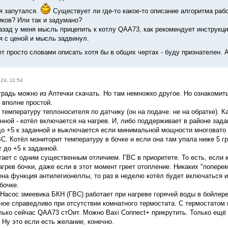
я запутался.
Существует ли где-то какое-то описание алгоритма раб
иков? Или так и задумано?
азад у меня мысль прицепить к котлу QAA73, как рекомендует инструкци
я с ценой и мысль задвинул.
ет просто словами описать хотя бы в общих чертах - буду признателен. 
24, 11:54
радь можно из Аптечки скачать. Но там немножко другое. Но ознакомит
 вполне простой.
температуру теплоносителя по датчику (он на подаче. не на обратке). 
анной - котёл включается на нагрев. И, либо поддерживает в районе за
до +5 к заданной и выключается если минимальной мощности многовато
С. Котёл мониторит температуру в бочке и если она там упала ниже 5 гр
 до +5 к заданной.
ает с одним существенным отличием. ГВС в приоритете. То есть, если ко
грев бочки, даже если в этот момент греет отопление. Никаких "поперем
на функция антилегионеллы, то раз в неделю котёл будет включаться и 
бочке.
 Насос змеевика БКН (ГВС) работает при нагреве горячей воды в бойлере
ое справедливо при отсутствии комнатного термостата. С термостатом 
лько сейчас QAA73 стОит. Можно Baxi Connect+ прикрутить. Только ещё
 Ну это если есть желание, конечно.