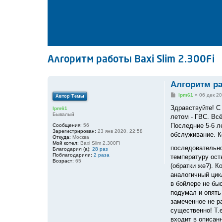
Алгоритм работы Baxi Slim 2.300Fi
Алгоритм ра
С
lpm61
»
06 дек 20
Автор Темы
о
о
Здравствуйте! С
lpm61
б
Бывалый
летом - ГВС. Вс
щ
е
Последние 5-6 л
Сообщения:
56
н
Зарегистрирован:
23 янв 2020, 22:58
обслуживание. К
и
Откуда:
Москва
е
Мой котел:
Baxi Slim 2.300Fi
последовательно
Благодарил (а):
28 раз
Поблагодарили:
2 раза
температуру ост
Возраст:
65
(обратки же?). 
аналогичный цикл
в бойлере не быс
подумал и опять
замеченное не ра
существенно! Т.е
входит в описан