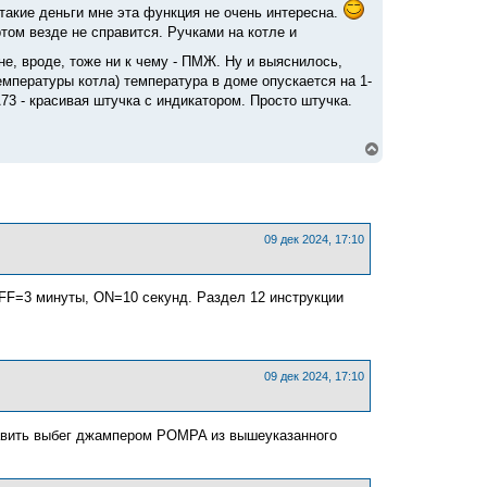
 такие деньги мне эта функция не очень интересна.
ом везде не справится. Ручками на котле и
е, вроде, тоже ни к чему - ПМЖ. Ну и выяснилось,
емпературы котла) температура в доме опускается на 1-
73 - красивая штучка с индикатором. Просто штучка.
В
е
р
н
у
т
ь
09 дек 2024, 17:10
с
я
к
FF=3 минуты, ON=10 секунд. Раздел 12 инструкции
н
а
ч
а
л
у
09 дек 2024, 17:10
тавить выбег джампером POMPA из вышеуказанного