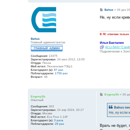
С
Bahus
»
09 дек 2
о
о
Не, ну если крив
б
щ
е
н
и
В ЛС отвечаю только
е
Bahus
Главный администратор
Илья Бахталин
АСЦ BAXI "Санфо
Подключение к Зонт
Сообщения:
13375
Зарегистрирован:
24 июл 2012, 13:05
Откуда:
Пенза
Мой котел:
Пензенская ТЭЦ-1
Благодарил (а):
87 раз
Поблагодарили:
1756 раз
Возраст:
46
С
EvgenySh
»
09 де
EvgenySh
о
Опытный
о
б
Сообщения:
303
Bahus
пис
щ
Зарегистрирован:
24 апр 2024, 20:17
е
Не, ну если 
Откуда:
Москва
н
Мой котел:
Eco Four 1.14F
и
Благодарил (а):
3 раза
е
Поблагодарили:
29 раз
Врать не будет,