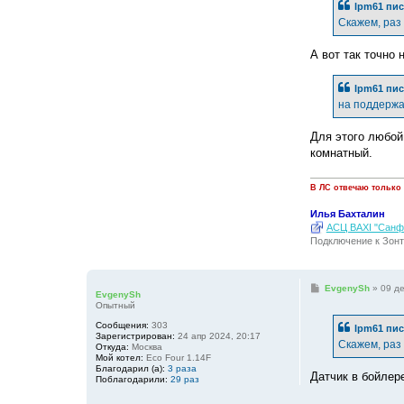
lpm61
пис
Скажем, раз
А вот так точно 
lpm61
пис
на поддержа
Для этого любой
комнатный.
В ЛС отвечаю только
Илья Бахталин
АСЦ BAXI "Санфо
Подключение к Зонт
С
EvgenySh
»
09 де
EvgenySh
о
Опытный
о
б
Сообщения:
303
lpm61
пис
щ
Зарегистрирован:
24 апр 2024, 20:17
е
Скажем, раз
Откуда:
Москва
н
Мой котел:
Eco Four 1.14F
и
Благодарил (а):
3 раза
е
Датчик в бойлере
Поблагодарили:
29 раз