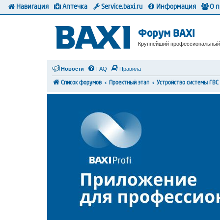
Навигация
Аптечка
Service.baxi.ru
Информация
О 
Форум BAXI
Крупнейший профессиональный
Новости
FAQ
Правила
Список форумов
Проектный этап
Устройство системы ГВС