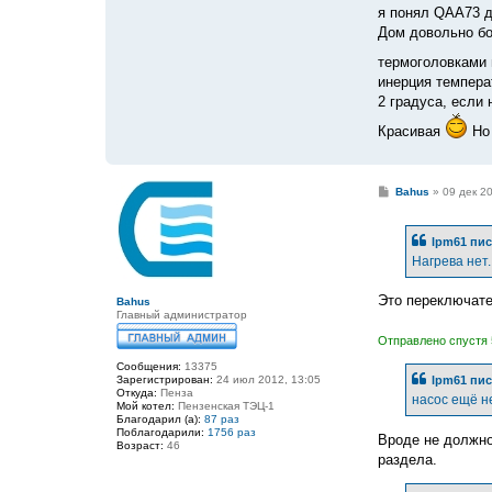
я понял QAA73 д
Дом довольно бо
термоголовками 
инерция темпера
2 градуса, если
Красивая
Но 
С
Bahus
»
09 дек 2
о
о
б
lpm61
пис
щ
е
Нагрева нет.
н
и
е
Это переключате
Bahus
Главный администратор
Отправлено спустя 
Сообщения:
13375
Зарегистрирован:
24 июл 2012, 13:05
lpm61
пис
Откуда:
Пенза
насос ещё н
Мой котел:
Пензенская ТЭЦ-1
Благодарил (а):
87 раз
Поблагодарили:
1756 раз
Вроде не должно
Возраст:
46
раздела.