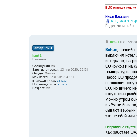
В ЛС отвечаю только
Илья Бахталин
АСЦ BAXI "Санфо
Подключение к Зонт
С
lpm61
»
09 дек 20
о
Автор Темы
о
Bahus
, спасибо!
б
выключил котёл,
lpm61
щ
Бывалый
е
вот далее, нагр
н
СО (рукой и на с
Сообщения:
56
и
Зарегистрирован:
23 янв 2020, 22:58
е
температуры пос
Откуда:
Москва
Насос СО продол
Мой котел:
Baxi Slim 2.300Fi
Благодарил (а):
28 раз
положения регул
Поблагодарили:
2 раза
СО, но ничего не
Возраст:
65
отсутствии разб
Можно утром обн
в чём не бывало,
бывают взбрыки, 
это не сбой или 
Отправлено спустя 
Как работает QA