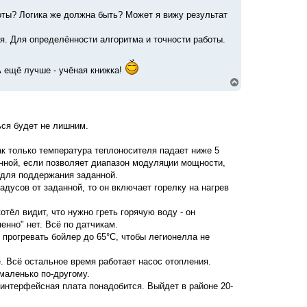
оты? Логика же должна быть? Может я вижу результат
я. Для определённости алгоритма и точности работы.
А ещё лучше - учёная книжка!
В
е
р
н
у
ься будет не лишним.
т
ь
с
Как только температура теплоносителя падает ниже 5
я
данной, если позволяет диапазон модуляции мощности,
к
 для поддержания заданной.
н
адусов от заданной, то он включает горелку на нагрев
а
ч
а
тёл видит, что нужно греть горячую воду - он
л
енно" нет. Всё по датчикам.
у
прогревать бойлер до 65°С, чтобы легионелла не
. Всё остальное время работает насос отопления.
маленько по-другому.
 интерфейсная плата понадобится. Выйдет в районе 20-