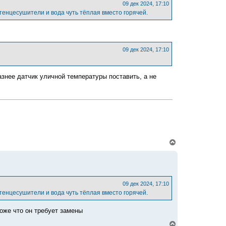
09 дек 2024, 17:10
тенцесушители и вода чуть тёплая вместо горячей.
09 дек 2024, 17:10
знее датчик уличной температуры поставить, а не
В
е
р
н
у
т
ь
09 дек 2024, 17:10
с
тенцесушители и вода чуть тёплая вместо горячей.
я
к
хоже что он требует замены
н
а
В