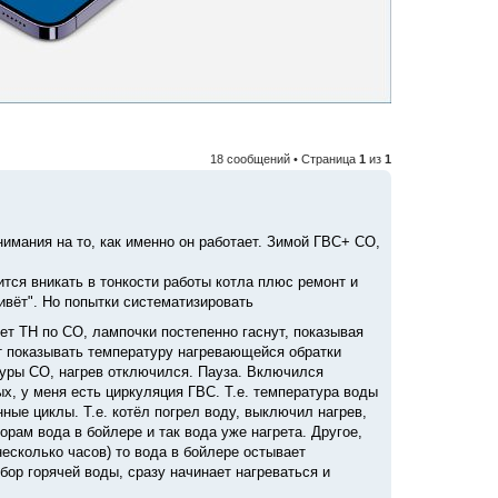
18 сообщений • Страница
1
из
1
нимания на то, как именно он работает. Зимой ГВС+ СО,
тся вникать в тонкости работы котла плюс ремонт и
ивёт". Но попытки систематизировать
ет ТН по СО, лампочки постепенно гаснут, показывая
т показывать температуру нагревающейся обратки
атуры СО, нагрев отключился. Пауза. Включился
ых, у меня есть циркуляция ГВС. Т.е. температура воды
нные циклы. Т.е. котёл погрел воду, выключил нагрев,
рам вода в бойлере и так вода уже нагрета. Другое,
несколько часов) то вода в бойлере остывает
бор горячей воды, сразу начинает нагреваться и