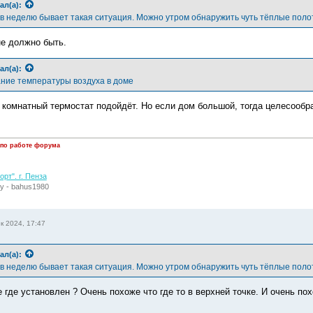
ал(а):
 в неделю бывает такая ситуация. Можно утром обнаружить чуть тёплые поло
не должно быть.
ал(а):
ние температуры воздуха в доме
 комнатный термостат подойдёт. Но если дом большой, тогда целесообра
 по работе форума
рт". г. Пенза
у - bahus1980
к 2024, 17:47
ал(а):
 в неделю бывает такая ситуация. Можно утром обнаружить чуть тёплые поло
 где установлен ? Очень похоже что где то в верхней точке. И очень по