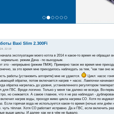
боты Baxi Slim 2.300Fi
24, 22:19
 начала эксплуатации моего котла в 2014 я какое-то время не обращал в
ё нормально. режим Дача - по выходным.
ет это - непрерывно (режим ПМЖ). Примерно такое же время мне приходи
онечно, за это время мне приходилось наблюдать за тем, "как там оно ж
сть работы (установить алгоритм) мне не удаются.
Цикл: насос гоня
ывающей обратки, потом включается нагрев + насос. Лампочки начинаю
Когда обратка нагрелась до уровня, установленного регулятором темпер
 для ГВС. Вроде логично. Только у меня так далеко не всегда. Во-перв
тро, но снижается. А самое главное, что я не раз наблюдал - дублирова
 включил нагрев воды, проходя мимо цикла нагрева СО. Хотя по индикато
з. Если горячая вода не используется какое-то время (ночью или днём 
. чуть тёплая. Хотя СО работает исправно. Да и ГВС, если включить раз
ные выше циклы. И далее- как ни в чём не бывало.