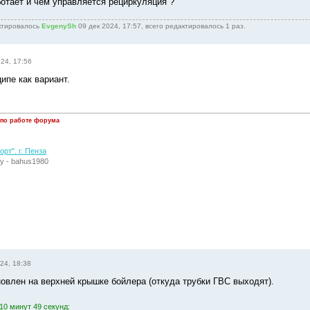
ботает и чем управляется рециркуляция ?
ктировалось
EvgenySh
09 дек 2024, 17:57, всего редактировалось 1 раз.
024, 17:56
ципе как вариант.
 по работе форума
рт". г. Пенза
у - bahus1980
24, 18:38
новлен на верхней крышке бойлера (откуда трубки ГВС выходят).
10 минут 49 секунд: