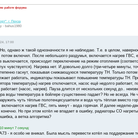
 по работе форума
рт". г. Пенза
у - bahus1980
24, 17:00
 Но, однако ж такой однозначности я не наблюдаю. Т.е. в целом, наверное
 потом включил. После небольшого раздумья, включается нагрев ГВС, е
ев выключается, происходит переключение на режим отопления (соответ
лух чувствуется). Нагрева нет. И довольно долго (три-четыре минуты, т
тепенно гаснут, показывая снижающуюся температуру ТН. Только потом 
жает работать, индикаторы показывают повышение температуры ТН. При 
ятора температуры) нагрев отключается, насос ещё недолго работает, п
 работает (насос, нагрев). Пауза длится от нескольких секунд до.. неи
ора воды температура в бойлере существенно падает? Но не всегда. Не ч
аружить чуть тёплые полотенцесушители и вода чуть тёплая вместо горяч
 включается нагрев ГВС, пять минут - вода горячая. И далее неделю-две 
конечно. Но при этом котёл не впадает в ошибку, радиаторы СО нагреты,
ошибка, а ветка алгоритма?
10 минут 7 секунд:
A73 - я особо не вникал. Была мысль перевести котёл на поддержание т