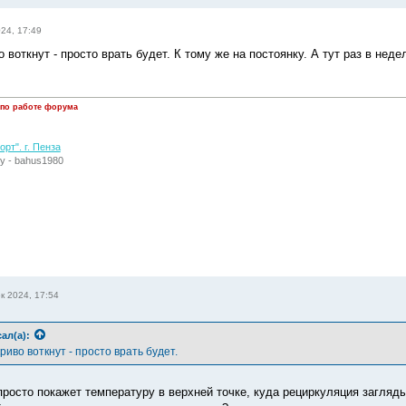
024, 17:49
о воткнут - просто врать будет. К тому же на постоянку. А тут раз в неде
 по работе форума
рт". г. Пенза
у - bahus1980
к 2024, 17:54
ал(а):
криво воткнут - просто врать будет.
 просто покажет температуру в верхней точке, куда рециркуляция загля