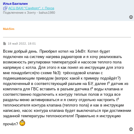
Илья Бахталин
АСЦ BAXI "Санфорт". г. Пенза
Подключение к Зонту - bahus1980
Mak5im
С
18 май 2022, 18:01
о
о
Всем добрый день. Приобрел котел на 14кВт. Котел будет
б
подключен на систему нагрева радиаторов и я хочу реализовать
щ
е
возможность регулировки температурой и насосом теплого пола
н
напрямую с котла. Для этого я как понял из инструкции для этого
и
е
мне понадобится(по схеме №3): трёхходовой клапан с
подмешивающим приводом (вопрос какой к примеру подойдёт?)
подключенный в соответствующий разъем на БУ, далее t⁰ датчик из
комплекта для ГВС вставить в разъем датчика t⁰ воды клапана и
соответственно подключить к контуру теплых полов и тогда все
разделы меню активироваться и я смогу отдельно настроить t⁰
теплоносителя контура клапана (теплого пола) и как в инструкции
написано, насос контура клапана будет выключаться при достижении
заданной температуры теплоносителя! Правильно я инструкцию
прочёл?