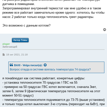
датчика в помещении.
Запрограммировал внутренний термостат как мне удобно и в таком
режиме все работает замечательно кроме одного: хотелось бы чтобы
насос 2 работал только когда теплоноситель греет радиаторы.
Это возможно с данным котлом?
Автор Темы
alagor
Забегающий
С
18 окт 2021, 21:18
о
о
б
BAXI - Volga
писал(а):
щ
е
Вопрос откуда в системе взялась температура 74 градуса?
н
и
е
я понаблюдал как система работает, конкретные цифры:
- установка теплоносителя 70 градусов / ГВС на 55
- примерно на 50 градусах ГВС котел включается, сначала 3квт,
затем 6, затем 9 (фактическая температура теплоносителя на этот
момент 50-51 градус)
- температура теплоносителя поднимается до 73-75 (выше установки)
и только тогда котел выключает 3-ю ступень (переходит на 6кВт), при