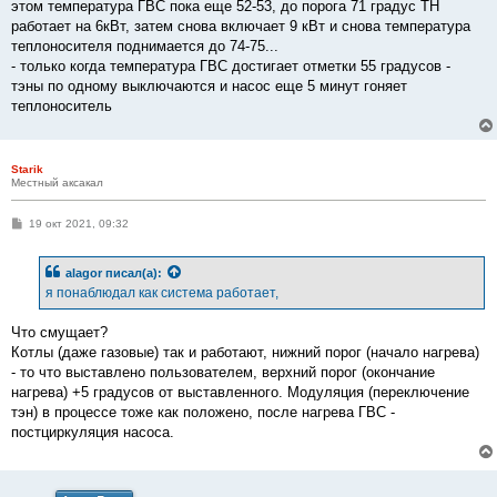
этом температура ГВС пока еще 52-53, до порога 71 градус ТН
работает на 6кВт, затем снова включает 9 кВт и снова температура
теплоносителя поднимается до 74-75...
- только когда температура ГВС достигает отметки 55 градусов -
тэны по одному выключаются и насос еще 5 минут гоняет
теплоноситель
Starik
Местный аксакал
С
19 окт 2021, 09:32
о
о
б
alagor
писал(а):
щ
е
я понаблюдал как система работает,
н
и
е
Что смущает?
Котлы (даже газовые) так и работают, нижний порог (начало нагрева)
- то что выставлено пользователем, верхний порог (окончание
нагрева) +5 градусов от выставленного. Модуляция (переключение
тэн) в процессе тоже как положено, после нагрева ГВС -
постциркуляция насоса.