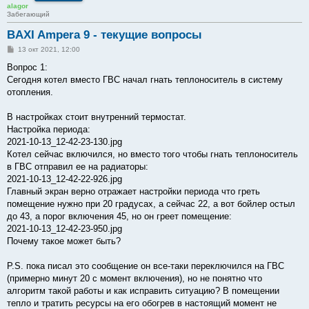
alagor
Забегающий
BAXI Ampera 9 - текущие вопросы
С
13 окт 2021, 12:00
о
о
Вопрос 1:
б
Сегодня котел вместо ГВС начал гнать теплоноситель в систему
щ
е
отопления.
н
и
е
В настройках стоит внутренний термостат.
Настройка периода:
2021-10-13_12-42-23-130.jpg
Котел сейчас включился, но вместо того чтобы гнать теплоноситель
в ГВС отправил ее на радиаторы:
2021-10-13_12-42-22-926.jpg
Главный экран верно отражает настройки периода что греть
помещение нужно при 20 градусах, а сейчас 22, а вот бойлер остыл
до 43, а порог включения 45, но он греет помещение:
2021-10-13_12-42-23-950.jpg
Почему такое может быть?
P.S. пока писал это сообщение он все-таки переключился на ГВС
(примерно минут 20 с момент включения), но не понятно что
алгоритм такой работы и как исправить ситуацию? В помещении
тепло и тратить ресурсы на его обогрев в настоящий момент не