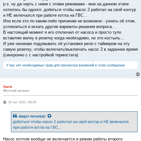
p.s. ну да черть с ними с этими режимами - мне на данном этапе
хотелось бы одного: добиться чтобы насос 2 работал на свой контур
и НЕ включался при работе котла на ГВС...
Или если это по каким-либо причинам не возможно - узнать об этом,
успокоиться и искать другие варианты решения вопроса...
В настоящий момент я его отключил от насоса и просто тупо
вставляю вилку в розетку когда необходимо, но это костыль...
И уже начинаю подумывать об установке реле с таймером на эту
самую розетку, чтобы включать/выключать насос 2 в заданное время
(синхронно с с настройкой термостата)
У вас нет необходимых прав для просмотра вложений в этом сообщении.
Starik
Местный аксакал
С
20 окт 2021, 08:05
о
о
б
alagor
писал(а):
щ
е
добиться чтобы насос 2 работал на свой контур и НЕ включался
н
при работе котла на ГВС...
и
е
Насос котлом вообще не включается и режим работы второго