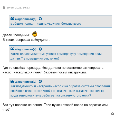
С
19 окт 2021, 16:23
о
о
б
alagor
писал(а):
щ
е
в общем полная тишина удручает больше всего
н
и
е
Давай "пошумим".
В твоих вопросах заблудился.
alagor
писал(а):
Каким образом система узнает температуру помещения если
датчик Т в помещении отключен?
Где-то ошибка перевода, без датчика не возможно активировать
насос, насколько я понял базовый посыл инструкции.
alagor
писал(а):
Как подключить и настроить насос 2 на обратке системы отопления
вообще и в частности чтобы он включался и выключался только
когда теплоноситель работает на систему отопления?
Вот тут вообще не понял. Тебе нужен второй насос на обратке или
что?