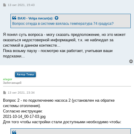
С
13 окт 2021, 15:43
о
о
б
BAXI - Volga
писал(а):
щ
е
Вопрос откуда в системе взялась температура 74 градуса?
н
и
е
Я понял суть вопроса - могу сказать предположение, но это может
оказаться недостоверной информацией, т.к. не наблюдал за
системой в данном контексте...
Пока возьму паузу - посмотрю как работает, учитывая ваши
подсказки...
Автор Темы
alagor
Забегающий
С
13 окт 2021, 23:34
о
о
Вопрос 2 - по подключению насоса 2 (установлен на обратке
б
системы отопления).
щ
е
Согласно инструкции:
н
2021-10-14_00-17-03.jpg
и
е
Для того чтобы настройки стали доступными необходимо чтобы: