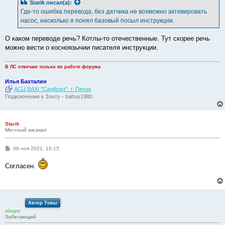
Starik
писал(а):
щ
е
Где-то ошибка перевода, без датчика не возможно активировать
н
насос, насколько я понял базовый посыл инструкции.
и
е
О каком переводе речь? Котлы-то отечественные. Тут скорее речь
можно вести о косноязычии писателя инструкции.
В ЛС отвечаю только по работе форума
Илья Бахталин
АСЦ BAXI "Санфорт". г. Пенза
Подключение к Зонту - bahus1980
Starik
Местный аксакал
С
08 ноя 2021, 18:15
о
о
Согласен.
б
щ
е
н
и
е
Автор Темы
alagor
Забегающий