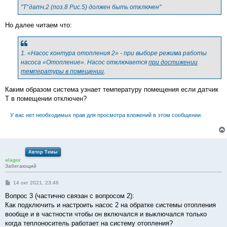
"T°датч.2 (поз.8 Рис.5) должен быть отключен"
Но далее читаем что:
1. «Насос контура отопления 2» - при выборе режима работы
насоса «Отопление». Насос отключается
при достижении
температуры в помещении
.
Каким образом система узнает температуру помещения если датчик
Т в помещении отключен?
У вас нет необходимых прав для просмотра вложений в этом сообщении.
Автор Темы
alagor
Забегающий
С
14 окт 2021, 23:46
о
о
Вопрос 3 (частично связан с вопросом 2):
б
Как подключить и настроить насос 2 на обратке системы отопления
щ
е
вообще и в частности чтобы он включался и выключался только
н
когда теплоноситель работает на систему отопления?
и