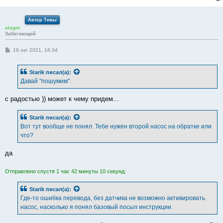
Автор Темы
alagor
Забегающий
С
19 окт 2021, 16:34
о
о
б
Starik
писал(а):
щ
е
Давай "пошумим".
н
и
е
с радостью )) может к чему придем...
Starik
писал(а):
Вот тут вообще не понял. Тебе нужен второй насос на обратке или
что?
да
Отправлено спустя 1 час 42 минуты 10 секунд:
Starik
писал(а):
Где-то ошибка перевода, без датчика не возможно активировать
насос, насколько я понял базовый посыл инструкции.