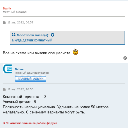
и
е
Starik
Местный аксакал
С
11 апр 2022, 06:57
о
о
б
GoodSnow
писал(а):
щ
е
а куда датчик комнатный
н
и
е
Всё на схеме или вызови специалиста.
Bahus
Главный администратор
С
11 апр 2022, 10:55
о
о
Комнатный термостат - 3
б
Уличный датчик - 9
щ
е
Полярность непринципиальна. Удлинять не более 50 метров
н
желательно. С сечением варианты могут быть.
и
е
В ЛС отвечаю только по работе форума