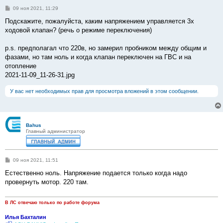
С
09 ноя 2021, 11:29
о
о
Подскажите, пожалуйста, каким напряжением управляется 3х
б
ходовой клапан? (речь о режиме переключения)
щ
е
н
p.s. предполагал что 220в, но замерил пробником между общим и
и
е
фазами, но там ноль и когда клапан переключен на ГВС и на
отопление
2021-11-09_11-26-31.jpg
У вас нет необходимых прав для просмотра вложений в этом сообщении.
Bahus
Главный администратор
С
09 ноя 2021, 11:51
о
о
Естественно ноль. Напряжение подается только когда надо
б
провернуть мотор. 220 там.
щ
е
н
и
В ЛС отвечаю только по работе форума
е
Илья Бахталин