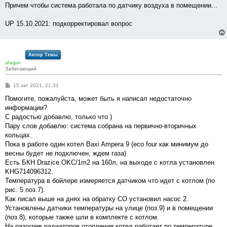
е
Причем чтобы система работала по датчику воздуха в помещении...
UP 15.10.2021: подкорректировал вопрос
Автор Темы
alagor
Забегающий
С
15 окт 2021, 21:31
о
о
Помогите, пожалуйста, может быть я написал недостаточно
б
информации?
щ
е
С радостью добавлю, только что )
н
Пару слов добавлю: система собрана на первично-вторичных
и
е
кольцах.
Пока в работе один котел Baxi Ampera 9 (eco four как минимум до
весны будет не подключен, ждем газа)
Есть БКН Drazice OKC/1m2 на 160л, на выходе с котла установлен
KHG714096312.
Температура в бойлере измеряется датчиком что идет с котлом (по
рис. 5 поз.7).
Как писал выше на днях на обратку СО установил насос 2.
Установлены датчики температуры на улице (поз.9) и в помещении
(поз.8), которые также шли в комплекте с котлом.
На разогрев радиаторов отопления котел работает по температуре