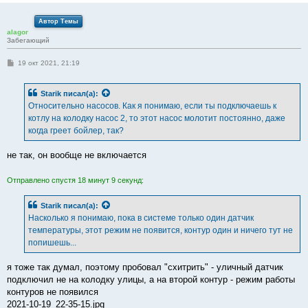
Автор Темы
alagor
Забегающий
С
19 окт 2021, 21:19
о
о
б
Starik
писал(а):
щ
е
Относительно насосов. Как я понимаю, если ты подключаешь к
н
котлу на колодку насос 2, то этот насос молотит постоянно, даже
и
е
когда греет бойлер, так?
не так, он вообще не включается
Отправлено спустя 18 минут 9 секунд:
Starik
писал(а):
Насколько я понимаю, пока в системе только один датчик
температуры, этот режим не появится, контур один и ничего тут не
попишешь...
я тоже так думал, поэтому пробовал "схитрить" - уличный датчик
подключил не на колодку улицы, а на второй контур - режим работы
контуров не появился
2021-10-19_22-35-15.jpg