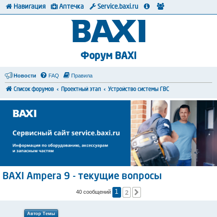
Навигация
Аптечка
Service.baxi.ru
Форум BAXI
Новости
FAQ
Правила
Список форумов
Проектный этап
Устройство системы ГВС
BAXI Ampera 9 - текущие вопросы
2
След.
40 сообщений
1
Автор Темы