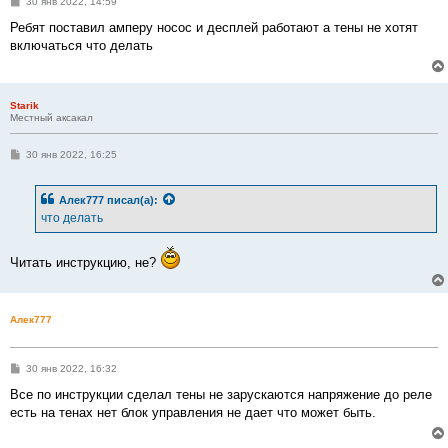
С
30 янв 2022, 14:59
о
о
Ребят поставил амперу носос и десплей работают а тены не хотят
б
включаться что делать
щ
е
н
и
е
Starik
Местный аксакал
С
30 янв 2022, 16:25
о
о
б
Алек777
писал(а):
щ
е
что делать
н
и
е
Читать инструкцию, не?
Алек777
С
30 янв 2022, 16:32
о
о
Все по инструкции сделал тены не зарускаются напряжение до реле
б
есть на тенах нет блок управления не дает что может быть.
щ
е
н