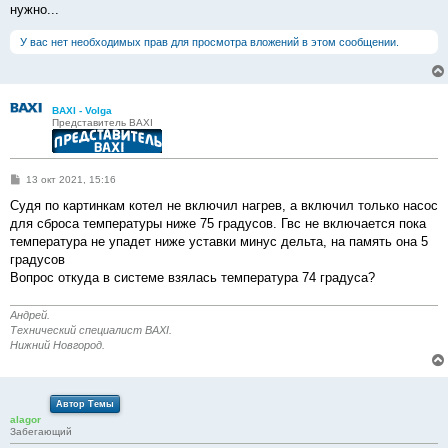
нужно...
У вас нет необходимых прав для просмотра вложений в этом сообщении.
BAXI - Volga
Представитель BAXI
С
13 окт 2021, 15:16
о
о
Судя по картинкам котел не включил нагрев, а включил только насос
б
для сброса температуры ниже 75 градусов. Гвс не включается пока
щ
е
температура не упадет ниже уставки минус дельта, на память она 5
н
градусов
и
е
Вопрос откуда в системе взялась температура 74 градуса?
Андрей.
Технический специалист BAXI.
Нижний Новгород.
Автор Темы
alagor
Забегающий