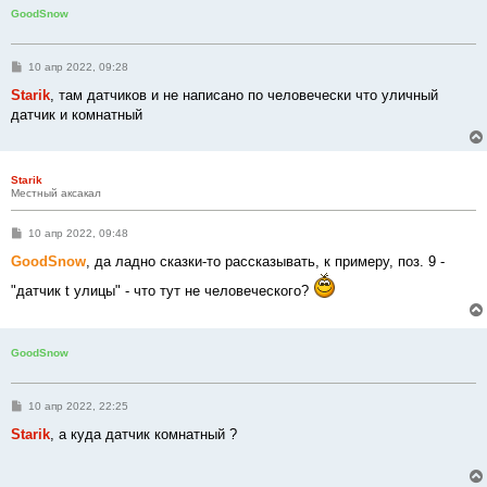
GoodSnow
С
10 апр 2022, 09:28
о
о
Starik
, там датчиков и не написано по человечески что уличный
б
датчик и комнатный
щ
е
н
и
е
Starik
Местный аксакал
С
10 апр 2022, 09:48
о
о
GoodSnow
, да ладно сказки-то рассказывать, к примеру, поз. 9 -
б
щ
"датчик t улицы" - что тут не человеческого?
е
н
и
е
GoodSnow
С
10 апр 2022, 22:25
о
о
Starik
, а куда датчик комнатный ?
б
щ
е
н