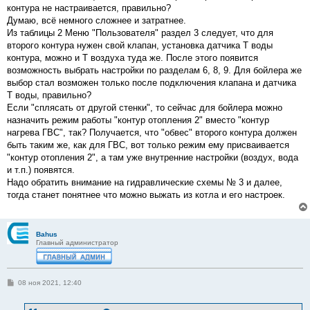
контура не настраивается, правильно?
Думаю, всё немного сложнее и затратнее.
Из таблицы 2 Меню "Пользователя" раздел 3 следует, что для
второго контура нужен свой клапан, установка датчика Т воды
контура, можно и Т воздуха туда же. После этого появится
возможность выбрать настройки по разделам 6, 8, 9. Для бойлера же
выбор стал возможен только после подключения клапана и датчика
Т воды, правильно?
Если "сплясать от другой стенки", то сейчас для бойлера можно
назначить режим работы "контур отопления 2" вместо "контур
нагрева ГВС", так? Получается, что "обвес" второго контура должен
быть таким же, как для ГВС, вот только режим ему присваивается
"контур отопления 2", а там уже внутренние настройки (воздух, вода
и т.п.) появятся.
Надо обратить внимание на гидравлические схемы № 3 и далее,
тогда станет понятнее что можно выжать из котла и его настроек.
Bahus
Главный администратор
С
08 ноя 2021, 12:40
о
о
б