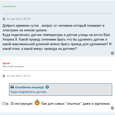
и
е
GoodSnow
С
10 апр 2022, 00:33
о
о
Доброго времени суток , вопрос от человека который понимает в
б
электрике на низком уровне.
щ
е
Куда подключать датчик температуры и датчик улицы на котле Baxi
н
Ampera 9. Какой провод сечением брать что бы удлинить датчик и
и
е
какой максимальной длинной можно брать провод для удлинения? И
какой плюс а какой минус провода на датчике?
Starik
Местный аксакал
С
10 апр 2022, 09:13
о
о
б
GoodSnow
писал(а):
щ
е
Куда подключать датчик...
н
и
е
Стр. 15 инструкции.
Там для самых "опытных" даже в картинках.