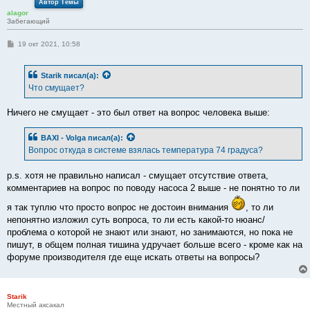
Автор Темы
alagor
Забегающий
С
19 окт 2021, 10:58
о
о
б
Starik
писал(а):
щ
е
Что смущает?
н
и
е
Ничего не смущает - это был ответ на вопрос человека выше:
BAXI - Volga
писал(а):
Вопрос откуда в системе взялась температура 74 градуса?
p.s. хотя не правильно написал - смущает отсутствие ответа,
комментариев на вопрос по поводу насоса 2 выше - не понятно то ли
я так туплю что просто вопрос не достоин внимания
, то ли
непонятно изложил суть вопроса, то ли есть какой-то нюанс/
проблема о которой не знают или знают, но занимаются, но пока не
пишут, в общем полная тишина удручает больше всего - кроме как на
форуме производителя где еще искать ответы на вопросы?
Starik
Местный аксакал