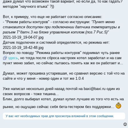
даже думал что возможен такой вариант, но если да, то как гадать?
методом "научного втыка" ?))
Вот, к примеру, что еще не работает согласно описанию:
- "Режим работы контуров" - согласно инструкции:
"Пункт меню
становится доступен при подключении датчика температуры в
разъем T°датч.3 на блоке управления котлом.(поз.7 Рис.5)"
2021-10-19_19-04-07.jpg
Датчик подключен и системой определяется, но режима нет:
2021-10-19_18-42-48.jpg
Вопрос по поводу "Режима работы контуров" поднимал чуть ранее
здесь
, но тогда после сброса настроек котел заработал и на сам
пункт меню забил, но сейчас пытаюсь понять как же он работает и...
Думал, может прошивка устаревшая, но сравнил версию с той что на
сайте и что у меня - номер один и тот же 1.0.4
Уже написал несколько дней назад почтой на baxi@baxi.ru один из
своих вопросов - тоже тишина...
Блин, долго выбирал котел, думал купил лучшее из того что есть на
рынке, но ощущаю сейчас себя бета-тестером без поддержки...
У вас нет необходимых прав для просмотра вложений в этом сообщении.