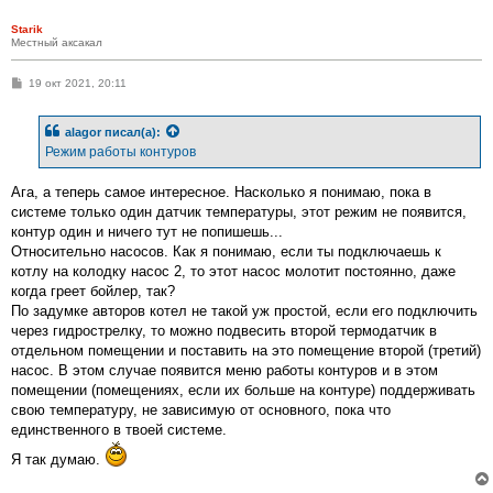
Starik
Местный аксакал
С
19 окт 2021, 20:11
о
о
б
alagor
писал(а):
щ
е
Режим работы контуров
н
и
е
Ага, а теперь самое интересное. Насколько я понимаю, пока в
системе только один датчик температуры, этот режим не появится,
контур один и ничего тут не попишешь...
Относительно насосов. Как я понимаю, если ты подключаешь к
котлу на колодку насос 2, то этот насос молотит постоянно, даже
когда греет бойлер, так?
По задумке авторов котел не такой уж простой, если его подключить
через гидрострелку, то можно подвесить второй термодатчик в
отдельном помещении и поставить на это помещение второй (третий)
насос. В этом случае появится меню работы контуров и в этом
помещении (помещениях, если их больше на контуре) поддерживать
свою температуру, не зависимую от основного, пока что
единственного в твоей системе.
Я так думаю.