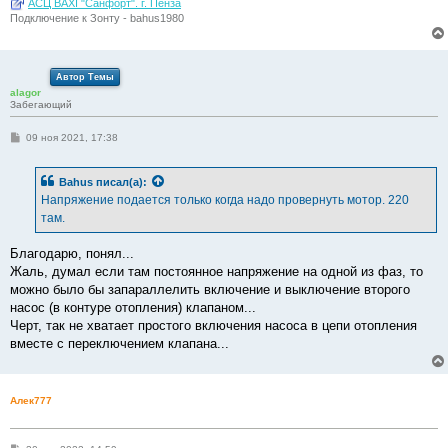
АСЦ BAXI "Санфорт". г. Пенза
Подключение к Зонту - bahus1980
Автор Темы
alagor
Забегающий
С
09 ноя 2021, 17:38
о
о
б
Bahus
писал(а):
щ
е
Напряжение подается только когда надо провернуть мотор. 220
н
там.
и
е
Благодарю, понял...
Жаль, думал если там постоянное напряжение на одной из фаз, то
можно было бы запараллелить включение и выключение второго
насос (в контуре отопления) клапаном...
Черт, так не хватает простого включения насоса в цепи отопления
вместе с переключением клапана...
Алек777