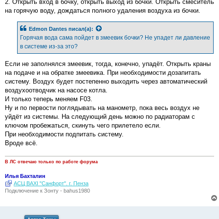
о
2. Открыть вход в бочку, открыть выход из бочки. Открыть смеситель
б
на горячую воду, дождаться полного удаления воздуха из бочки.
щ
е
н
Edmon Dantes
писал(а):
и
е
Горячая вода сама пойдет в змеевик бочки? Не упадет ли давление
в системе из-за это?
Если не заполнялся змеевик, тогда, конечно, упадёт. Открыть краны
на подаче и на обратке змеевика. При необходимости дозапитать
систему. Воздух будет постепенно выходить через автоматический
воздухоотводчик на насосе котла.
И только теперь меняем F03.
Ну и по первости поглядывать на манометр, пока весь воздух не
уйдёт из системы. На следующий день можно по радиаторам с
ключом пробежаться, скинуть чего прилетело если.
При необходимости подпитать систему.
Вроде всё.
В ЛС отвечаю только по работе форума
Илья Бахталин
АСЦ BAXI "Санфорт". г. Пенза
Подключение к Зонту - bahus1980