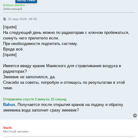
Автор Темы
Edmon Dantes
Забегающий
С
31 мар 2026, 09:56
о
о
[/quote]
б
На следующий день можно по радиаторам с ключом пробежаться,
щ
е
скинуть чего прилетело если.
н
При необходимости подпитать систему.
и
е
Вроде всё.
[/quote]
Имеется ввиду краник Маевского для стравливания воздуха в
радиаторах?
Змеевик не заполнялся, да.
Спасибо за советы, попробую и отпишусь по результатам в этой
теме.
Отправлено спустя 2 минуты 15 секунд:
Bahus
, Получается после открытия кранов на подачу и обратку
змеевика вода заполнит сразу змеевик?
Starik
Местный аксакал