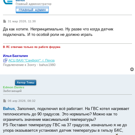
Bahus
Главный администратор
С
31 мар 2026, 11:36
о
о
Да как хотите. Непринципиально. Ну разве что когда датчик
б
подключать. И то особой роли не должно играть
щ
е
н
и
В ЛС отвечаю только по работе форума
е
Илья Бахталин
АСЦ BAXI "Санфорт". г. Пенза
Подключение к Зонту - bahus1980
Автор Темы
Edmon Dantes
Забегающий
С
06 апр 2026, 08:32
о
о
Bahus
, Заполнил, подключил всё работает. На ГВС котел нагревает
б
теплоноситель до 90 градусов. Это нормально? Можно как то
щ
е
ограничить значение максимальной температуры?
н
PS Поставил температуру ГВС на 37 градусов, изначально я не до
и
е
упора оказывается установил датчик температуры в гильзу БКС,