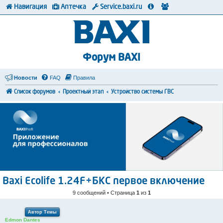
Навигация
Аптечка
Service.baxi.ru
Форум BAXI
Новости
FAQ
Правила
Список форумов
Проектный этап
Устройство системы ГВС
Baxi Ecolife 1.24F+БКС первое включение
9 сообщений • Страница
1
из
1
Автор Темы
Edmon Dantes