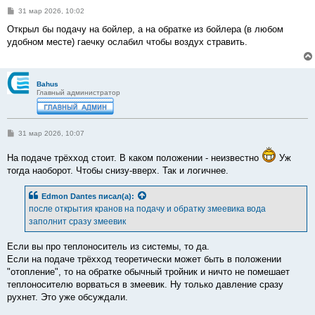
С
31 мар 2026, 10:02
о
о
Открыл бы подачу на бойлер, а на обратке из бойлера (в любом
б
удобном месте) гаечку ослабил чтобы воздух стравить.
щ
е
н
и
е
Bahus
Главный администратор
С
31 мар 2026, 10:07
о
о
На подаче трёхход стоит. В каком положении - неизвестно
Уж
б
щ
тогда наоборот. Чтобы снизу-вверх. Так и логичнее.
е
н
и
Edmon Dantes
писал(а):
е
после открытия кранов на подачу и обратку змеевика вода
заполнит сразу змеевик
Если вы про теплоноситель из системы, то да.
Если на подаче трёхход теоретически может быть в положении
"отопление", то на обратке обычный тройник и ничто не помешает
теплоносителю ворваться в змеевик. Ну только давление сразу
рухнет. Это уже обсуждали.