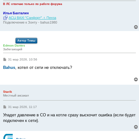
В ЛС отвечаю только по работе форума
Илья Бахталин
АСЦ BAXI "Санфорт". г. Пенза
Подключение к Зонту - bahus1980
Автор Темы
Edmon Dantes
Забегающий
С
31 мар 2026, 10:56
о
о
Bahus
, котел от сети не отключать?
б
щ
е
н
и
е
Starik
Местный аксакал
С
31 мар 2026, 11:17
о
о
Упадет давление в СО и на котле сразу выскочит ошибка (если будет
б
подключен к сети).
щ
е
н
и
е