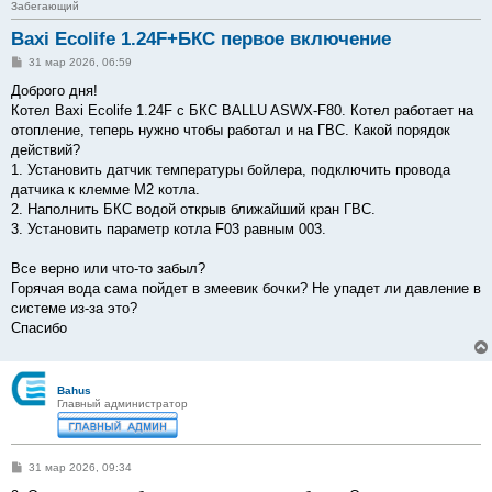
Забегающий
Baxi Ecolife 1.24F+БКС первое включение
С
31 мар 2026, 06:59
о
о
Доброго дня!
б
Котел Baxi Ecolife 1.24F с БКС BALLU ASWX-F80. Котел работает на
щ
е
отопление, теперь нужно чтобы работал и на ГВС. Какой порядок
н
действий?
и
е
1. Установить датчик температуры бойлера, подключить провода
датчика к клемме М2 котла.
2. Наполнить БКС водой открыв ближайший кран ГВС.
3. Установить параметр котла F03 равным 003.
Все верно или что-то забыл?
Горячая вода сама пойдет в змеевик бочки? Не упадет ли давление в
системе из-за это?
Спасибо
Bahus
Главный администратор
С
31 мар 2026, 09:34
о