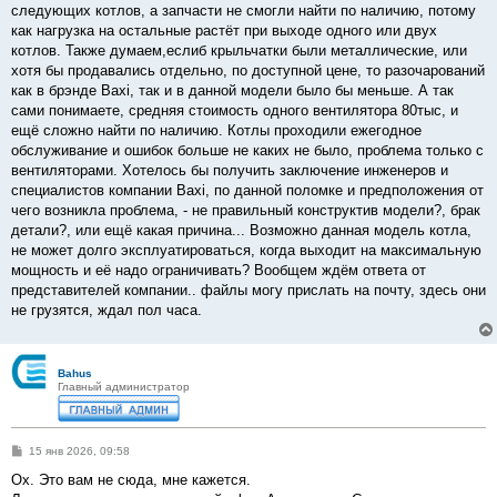
следующих котлов, а запчасти не смогли найти по наличию, потому
как нагрузка на остальные растёт при выходе одного или двух
котлов. Также думаем,еслиб крыльчатки были металлические, или
хотя бы продавались отдельно, по доступной цене, то разочарований
как в брэнде Baxi, так и в данной модели было бы меньше. А так
сами понимаете, средняя стоимость одного вентилятора 80тыс, и
ещё сложно найти по наличию. Котлы проходили ежегодное
обслуживание и ошибок больше не каких не было, проблема только с
вентиляторами. Хотелось бы получить заключение инженеров и
специалистов компании Baxi, по данной поломке и предположения от
чего возникла проблема, - не правильный конструктив модели?, брак
детали?, или ещё какая причина... Возможно данная модель котла,
не может долго эксплуатироваться, когда выходит на максимальную
мощность и её надо ограничивать? Вообщем ждём ответа от
представителей компании.. файлы могу прислать на почту, здесь они
не грузятся, ждал пол часа.
Bahus
Главный администратор
С
15 янв 2026, 09:58
о
о
Ох. Это вам не сюда, мне кажется.
б