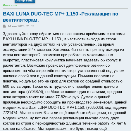
Автор Темы
Илья zms
BAXI LUNA DUO-TEC MP+ 1.150 -Рекламация по
вентиляторам.
С
14 янв 2026, 21:03
о
о
Здравствуйте, хочу обратиться по возникшим проблемам с котлами
б
BAXI LUNA DUO-TEC MP+ 1.150 , в частности выхода из строя
щ
е
вентиляторов на двух котлах из 6ти установленных, за время
н
эксплуатации 3-4х сезонов. Хотелось бы понять причину выхода из
и
е
строя вентиляторов?, возможно при работе на максимальных
оборотах, пластиковая крыльчатка начинает задевать об корпус и
разлетается. Возможно провисают демпферные резинки со
временем, на чём закреплён вентилятор, установленный под углом
наклона своей оси в данной конструкции. Причина поломки не
понятна, но думаю это не срок для котлов со средней стоимостью
600тыс за один. Также есть трудности с приобретением данного
вентилятора (7704874), по Москве нашли один в наличии, средняя
цена которого также не мала 77-82тыс руб. Думаю о данной
проблеме необходимо сообщить на производство инженерам, данной
модели котла Baxi LUNA DUO-TEC MP+1.150, (7685036), код изделия
7721474. Мы не знаем были ли ещё подобные обращения, по данной
модели котла, ну вот она первая рекламация выхода сразу двух
котлов из строя с периодичностью 1,5мес.в течение работы 4х лет 6
котлов на объекте. Мы переживаем, что будет выход ещё