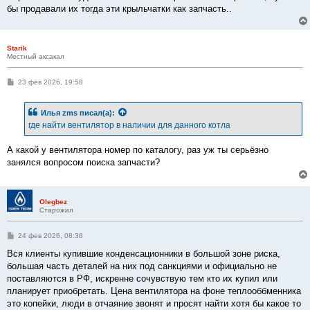
бы продавали их тогда эти крыльчатки как запчасть..
Starik
Местный аксакал
С
23 фев 2026, 19:58
о
о
б
Илья zms
писал(а):
щ
е
где найти вентилятор в наличии для данного котла
н
и
е
А какой у вентилятора номер по каталогу, раз уж ты серьёзно
занялся вопросом поиска запчасти?
Olegbez
Старожил
С
24 фев 2026, 08:38
о
о
Вся клиенты купившие конденсационники в большой зоне риска,
б
большая часть деталей на них под санкциями и официально не
щ
е
поставляются в РФ, искренне сочувствую тем кто их купил или
н
планирует приобретать. Цена вентилятора на фоне теплооббменника
и
е
это копейки, люди в отчаяние звонят и просят найти хотя бы какое то