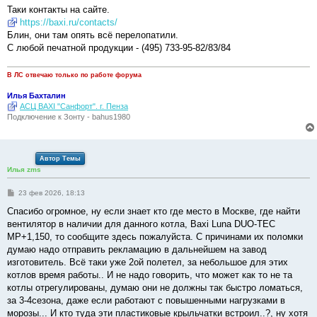
о
Таки контакты на сайте.
б
https://baxi.ru/contacts/
щ
е
Блин, они там опять всё перелопатили.
н
С любой печатной продукции - (495) 733-95-82/83/84
и
е
В ЛС отвечаю только по работе форума
Илья Бахталин
АСЦ BAXI "Санфорт". г. Пенза
Подключение к Зонту - bahus1980
Автор Темы
Илья zms
С
23 фев 2026, 18:13
о
о
Спасибо огромное, ну если знает кто где место в Москве, где найти
б
вентилятор в наличии для данного котла, Baxi Luna DUO-TEC
щ
е
MP+1,150, то сообщите здесь пожалуйста. С причинами их поломки
н
думаю надо отправить рекламацию в дальнейшем на завод
и
е
изготовитель. Всё таки уже 2ой полетел, за небольшое для этих
котлов время работы.. И не надо говорить, что может как то не та
котлы отрегулированы, думаю они не должны так быстро ломаться,
за 3-4сезона, даже если работают с повышенными нагрузками в
морозы... И кто туда эти пластиковые крыльчатки встроил..?, ну хотя