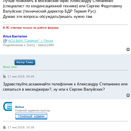
Лучше позвонить в московский офис Александру Степаненко
щ
е
(специалист по конденсационной технике) или Сергею Федотовичу
н
Валуйских (технический директор БДР Термия Рус).
и
е
Думаю эти вопросы обсуждать/решать нужно там.
В ЛС отвечаю только по работе форума
Илья Бахталин
АСЦ BAXI "Санфорт". г. Пенза
Подключение к Зонту - bahus1980
Автор Темы
Илья zms
С
17 янв 2026, 06:48
о
о
Здравствуйте,аскакинайти телефончик к Александру Степаненко или
б
связаться в месенджерах?, ну или к Сергею Валуйских?
щ
е
н
и
е
Bahus
Главный администратор
С
17 янв 2026, 16:38
о