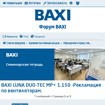
Навигация
Аптечка
Service.baxi.ru
Форум BAXI
Новости
FAQ
Правила
Список форумов
Административный раздел
Обращения к представителям BAXI
BAXI LUNA DUO-TEC MP+ 1.150 -Рекламация
по вентиляторам.
7 сообщений • Страница
1
из
1