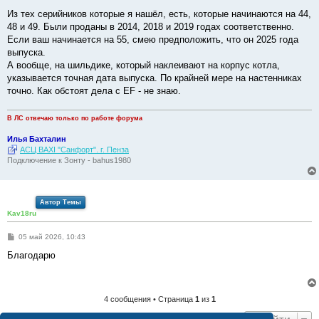
о
о
Из тех серийников которые я нашёл, есть, которые начинаются на 44,
б
48 и 49. Были проданы в 2014, 2018 и 2019 годах соответственно.
щ
е
Если ваш начинается на 55, смею предположить, что он 2025 года
н
выпуска.
и
е
А вообще, на шильдике, который наклеивают на корпус котла,
указывается точная дата выпуска. По крайней мере на настенниках
точно. Как обстоят дела с EF - не знаю.
В ЛС отвечаю только по работе форума
Илья Бахталин
АСЦ BAXI "Санфорт". г. Пенза
Подключение к Зонту - bahus1980
Автор Темы
Kav18ru
С
05 май 2026, 10:43
о
о
Благодарю
б
щ
е
н
и
4 сообщения • Страница
1
из
1
е
Перейти