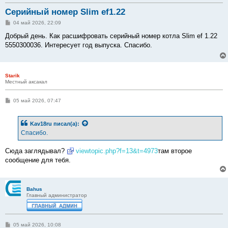
Серийный номер Slim ef1.22
С
04 май 2026, 22:09
о
о
Добрый день. Как расшифровать серийный номер котла Slim ef 1.22
б
5550300036. Интересует год выпуска. Спасибо.
щ
е
н
и
е
Starik
Местный аксакал
С
05 май 2026, 07:47
о
о
б
Kav18ru
писал(а):
щ
е
Спасибо.
н
и
е
Сюда заглядывал?
viewtopic.php?f=13&t=4973
там второе
сообщение для тебя.
Bahus
Главный администратор
С
05 май 2026, 10:08