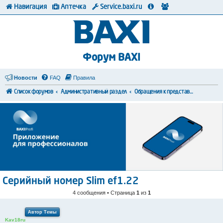
Навигация
Аптечка
Service.baxi.ru
Форум BAXI
Новости
FAQ
Правила
Список форумов
Административный раздел
Обращения к представителям BAXI
Серийный номер Slim ef1.22
4 сообщения • Страница
1
из
1
Автор Темы
Kav18ru