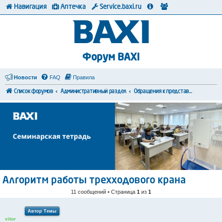
Навигация
Аптечка
Service.baxi.ru
Форум BAXI
Новости
FAQ
Правила
Список форумов
Административный раздел
Обращения к представителям BAXI
Алгоритм работы трехходового крана
11 сообщений • Страница
1
из
1
Автор Темы
vitor