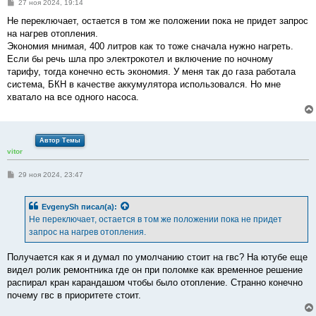
С
27 ноя 2024, 19:14
о
о
Не переключает, остается в том же положении пока не придет запрос
б
на нагрев отопления.
щ
е
Экономия мнимая, 400 литров как то тоже сначала нужно нагреть.
н
Если бы речь шла про электрокотел и включение по ночному
и
е
тарифу, тогда конечно есть экономия. У меня так до газа работала
система, БКН в качестве аккумулятора использовался. Но мне
хватало на все одного насоса.
Автор Темы
vitor
С
29 ноя 2024, 23:47
о
о
б
EvgenySh
писал(а):
щ
е
Не переключает, остается в том же положении пока не придет
н
запрос на нагрев отопления.
и
е
Получается как я и думал по умолчанию стоит на гвс? На ютубе еще
видел ролик ремонтника где он при поломке как временное решение
распирал кран карандашом чтобы было отопление. Странно конечно
почему гвс в приоритете стоит.