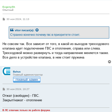
EvgenySh
Опытный
С
30 ноя 2024, 11:13
о
о
б
vitor
писал(а):
щ
е
Странно конечно почему гвс в приоритете стоит.
н
и
е
Не совсем так. Все зависит от того, в какой из выходов трехходового
клапана идет подключение ГВС и отопления, справа или слева.
Трехходовой можно развернуть и тогда направление меняется также.
Все дело в устройстве клапана, в нем стоит пружина
Bahus
Главный администратор
С
30 ноя 2024, 16:27
о
о
Отжат (свободен) - ГВС.
б
Закрыт/нажат - отопление
щ
е
н
и
В ЛС отвечаю только по работе форума