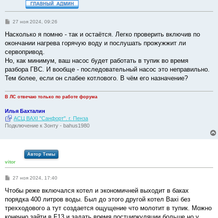
С
27 ноя 2024, 09:26
о
о
Насколько я помню - так и остаётся. Легко проверить включив по
б
окончании нагрева горячую воду и послушать прожужжит ли
щ
е
сервопривод.
н
Но, как минимум, ваш насос будет работать в тупик во время
и
е
разбора ГВС. И вообще - последовательный насос это неправильно.
Тем более, если он слабее котлового. В чём его назначение?
В ЛС отвечаю только по работе форума
Илья Бахталин
АСЦ BAXI "Санфорт". г. Пенза
Подключение к Зонту - bahus1980
Автор Темы
vitor
С
27 ноя 2024, 17:40
о
о
Чтобы реже включался котел и экономичней выходит в баках
б
порядка 400 литров воды. Был до этого другой котел Baxi без
щ
е
трехходового а тут создается ощущение что молотит в тупик. Можно
н
конечно зайти в F13 и задать время постциркуляции больше но у