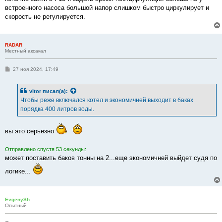
и
е
встроенного насоса большой напор слишком быстро циркулирует и
скорость не регулируется.
RADAR
Местный аксакал
С
27 ноя 2024, 17:49
о
о
б
vitor
писал(а):
щ
е
Чтобы реже включался котел и экономичней выходит в баках
н
порядка 400 литров воды.
и
е
вы это серьезно
Отправлено спустя 53 секунды:
может поставить баков тонны на 2...еще экономичней выйдет судя по
логике...
EvgenySh
Опытный