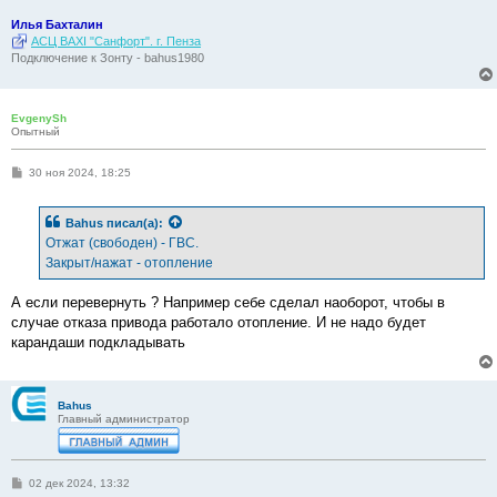
е
Илья Бахталин
АСЦ BAXI "Санфорт". г. Пенза
Подключение к Зонту - bahus1980
EvgenySh
Опытный
С
30 ноя 2024, 18:25
о
о
б
Bahus
писал(а):
щ
е
Отжат (свободен) - ГВС.
н
Закрыт/нажат - отопление
и
е
А если перевернуть ? Например себе сделал наоборот, чтобы в
случае отказа привода работало отопление. И не надо будет
карандаши подкладывать
Bahus
Главный администратор
С
02 дек 2024, 13:32
о