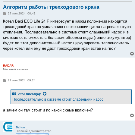
Алгоритм работы трехходового крана
С
27 ноя 2024, 00:41
о
о
Котел Baxi ECO Life 24 F интересует в каком положении находится
б
трехходовой кран по умолчанию по окончании цикла нагрева контура
щ
е
отопления. Последовательно в системе стоит слабенький насос и в
н
системе есть емкость с большим объемом воды (тепло аккумулятор)
и
е
будет ли этот дополнительный насос циркулировать теплоноситель
через котел или ему не даст трехходовой кран встав на гвс?
RADAR
Местный аксакал
С
27 ноя 2024, 09:24
о
о
б
vitor
писал(а):
щ
е
Последовательно в системе стоит слабенький насос
н
и
е
а зачем он там стоит и по какой схеме включен?
Bahus
Главный администратор