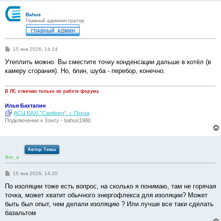
Bahus
Главный администратор
С
15 янв 2026, 14:14
о
о
Утеплить можно. Вы сместите точку конденсации дальше в котёл (в
б
камеру сгорания). Но, блин, шуба - перебор, конечно.
щ
е
н
и
В ЛС отвечаю только по работе форума
е
Илья Бахталин
АСЦ BAXI "Санфорт". г. Пенза
Подключение к Зонту - bahus1980
Автор Темы
Svr_s
С
15 янв 2026, 14:20
о
о
По изоляции тоже есть вопрос, на сколько я понимаю, там не горячая
б
точка, может хватит обычного энергофлекса для изоляции? Может
щ
е
быть был опыт, чем делали изоляцию ? Или лучше все таки сделать
н
базальтом
и
е