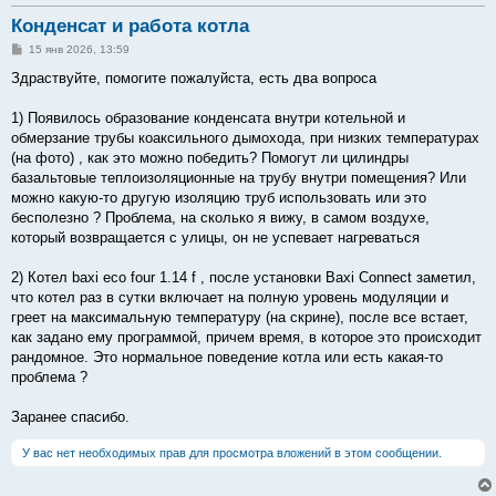
Конденсат и работа котла
С
15 янв 2026, 13:59
о
о
Здраствуйте, помогите пожалуйста, есть два вопроса
б
щ
е
1) Появилось образование конденсата внутри котельной и
н
обмерзание трубы коаксильного дымохода, при низких температурах
и
е
(на фото) , как это можно победить? Помогут ли цилиндры
базальтовые теплоизоляционные на трубу внутри помещения? Или
можно какую-то другую изоляцию труб использовать или это
бесполезно ? Проблема, на сколько я вижу, в самом воздухе,
который возвращается с улицы, он не успевает нагреваться
2) Котел baxi eco four 1.14 f , после установки Baxi Connect заметил,
что котел раз в сутки включает на полную уровень модуляции и
греет на максимальную температуру (на скрине), после все встает,
как задано ему программой, причем время, в которое это происходит
рандомное. Это нормальное поведение котла или есть какая-то
проблема ?
Заранее спасибо.
У вас нет необходимых прав для просмотра вложений в этом сообщении.