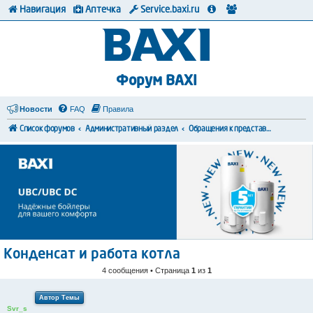
Навигация
Аптечка
Service.baxi.ru
Форум BAXI
Новости
FAQ
Правила
Список форумов
Административный раздел
Обращения к представителям BAXI
Конденсат и работа котла
4 сообщения • Страница
1
из
1
Автор Темы
Svr_s