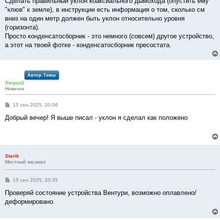
Сделать правильный уклон коаксиального дымохода (опустить ему
"клюв" к земле), в инструкции есть информация о том, сколько см
вниз на один метр должен быть уклон относительно уровня
(горизонта).
Просто конденсатосборник - это немного (совсем) другое устройство,
а этот на твоей фотке - конденсатосборник пресостата.
Автор Темы
Stepan2
Новичок
С
15 сен 2025, 20:06
о
о
Добрый вечер! Я выше писал - уклон я сделал как положено
б
щ
е
н
и
е
Starik
Местный аксакал
С
15 сен 2025, 20:35
о
о
Проверяй состояние устройства Вентури, возможно оплавлено/
б
деформировано.
щ
е
н