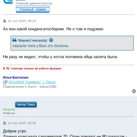
Главный администратор
С
16 сен 2025, 09:23
о
о
Ах вон какой конденсатосборник. Не о том я подумал.
б
щ
е
Stepan2
писал(а):
н
сказали типа у Baxi это болезнь
и
е
Ни разу не видел, чтобы у котла половина яйца залита была.
В ЛС отвечаю только по работе форума
Илья Бахталин
АСЦ BAXI "Санфорт". г. Пенза
Подключение к Зонту - bahus1980
Автор Темы
Stepan2
Новичок
С
16 сен 2025, 09:56
о
о
Доброе утро.
б
Длинна коаксиала сантиметров 70. Один поворот не 90 градусов -