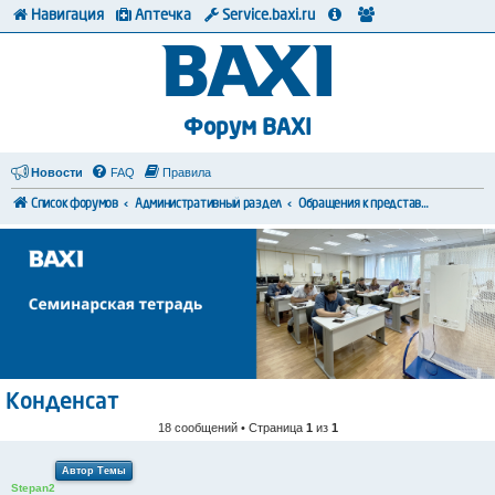
Навигация
Аптечка
Service.baxi.ru
Форум BAXI
Новости
FAQ
Правила
Список форумов
Административный раздел
Обращения к представителям BAXI
Конденсат
18 сообщений • Страница
1
из
1
Автор Темы
Stepan2