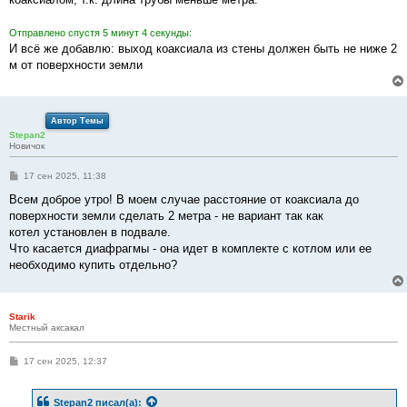
Отправлено спустя 5 минут 4 секунды:
И всё же добавлю: выход коаксиала из стены должен быть не ниже 2
м от поверхности земли
Автор Темы
Stepan2
Новичок
С
17 сен 2025, 11:38
о
о
Всем доброе утро! В моем случае расстояние от коаксиала до
б
поверхности земли сделать 2 метра - не вариант так как
щ
е
котел установлен в подвале.
н
Что касается диафрагмы - она идет в комплекте с котлом или ее
и
е
необходимо купить отдельно?
Starik
Местный аксакал
С
17 сен 2025, 12:37
о
о
б
Stepan2
писал(а):
щ