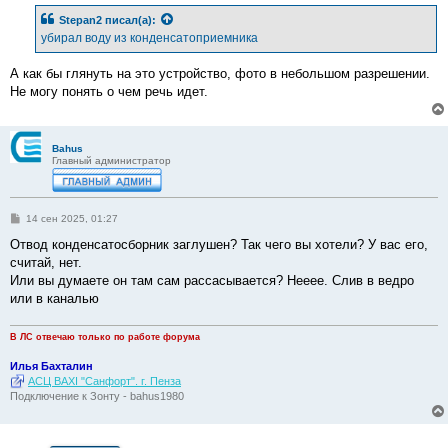
б
Stepan2
писал(а):
щ
е
убирал воду из конденсатоприемника
н
и
е
А как бы глянуть на это устройство, фото в небольшом разрешении.
Не могу понять о чем речь идет.
Bahus
Главный администратор
С
14 сен 2025, 01:27
о
о
Отвод конденсатосборник заглушен? Так чего вы хотели? У вас его,
б
считай, нет.
щ
е
Или вы думаете он там сам рассасывается? Нееее. Слив в ведро
н
или в каналью
и
е
В ЛС отвечаю только по работе форума
Илья Бахталин
АСЦ BAXI "Санфорт". г. Пенза
Подключение к Зонту - bahus1980