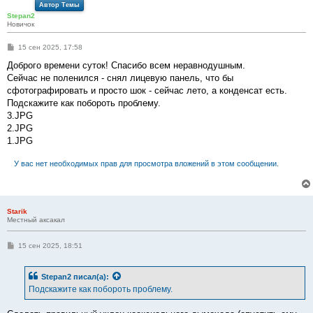
Автор Темы
Stepan2
Новичок
С
15 сен 2025, 17:58
о
о
Доброго времени суток! Спасибо всем неравнодушным.
б
Сейчас не поленился - снял лицевую панель, что бы
щ
е
сфотографировать и просто шок - сейчас лето, а конденсат есть.
н
Подскажите как побороть проблему.
и
е
3.JPG
2.JPG
1.JPG
У вас нет необходимых прав для просмотра вложений в этом сообщении.
Starik
Местный аксакал
С
15 сен 2025, 18:51
о
о
б
Stepan2
писал(а):
щ
е
Подскажите как побороть проблему.
н
и
е