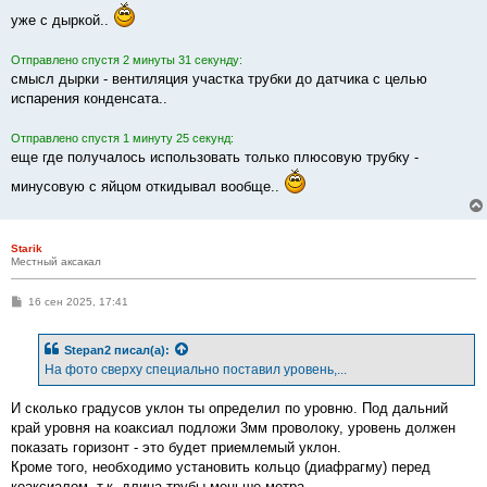
н
уже с дыркой..
и
е
Отправлено спустя 2 минуты 31 секунду:
смысл дырки - вентиляция участка трубки до датчика с целью
испарения конденсата..
Отправлено спустя 1 минуту 25 секунд:
еще где получалось использовать только плюсовую трубку -
минусовую с яйцом откидывал вообще..
Starik
Местный аксакал
С
16 сен 2025, 17:41
о
о
б
Stepan2
писал(а):
щ
е
На фото сверху специально поставил уровень,...
н
и
е
И сколько градусов уклон ты определил по уровню. Под дальний
край уровня на коаксиал подложи 3мм проволоку, уровень должен
показать горизонт - это будет приемлемый уклон.
Кроме того, необходимо установить кольцо (диафрагму) перед
коаксиалом, т.к. длина трубы меньше метра.