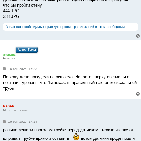
щ
е
что бы пройти стену.
н
444.JPG
и
е
333.JPG
У вас нет необходимых прав для просмотра вложений в этом сообщении.
Автор Темы
Stepan2
Новичок
С
16 сен 2025, 15:23
о
о
По ходу дела пробдема не решаема. На фото сверху специально
б
поставил уровень, что бы показать правильный наклон коаксиальной
щ
е
трубы.
н
и
е
RADAR
Местный аксакал
С
16 сен 2025, 17:14
о
о
раньше решали проколом трубки перед датчиком...можно иголку от
б
щ
шприца в трубке прямо и оставить..
потом датчики вроде пошли
е