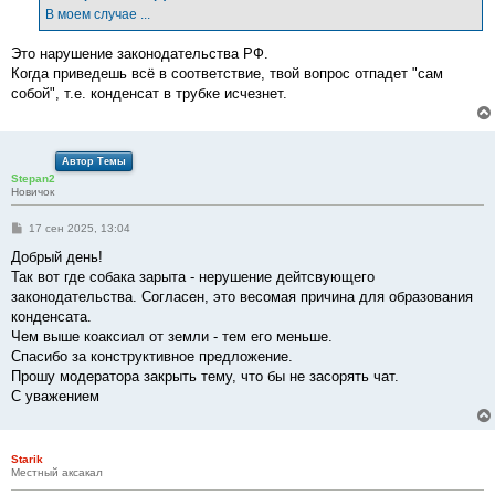
е
В моем случае ...
н
и
е
Это нарушение законодательства РФ.
Когда приведешь всё в соответствие, твой вопрос отпадет "сам
собой", т.е. конденсат в трубке исчезнет.
Автор Темы
Stepan2
Новичок
С
17 сен 2025, 13:04
о
о
Добрый день!
б
Так вот где собака зарыта - нерушение дейтсвующего
щ
е
законодательства. Согласен, это весомая причина для образования
н
конденсата.
и
е
Чем выше коаксиал от земли - тем его меньше.
Спасибо за конструктивное предложение.
Прошу модератора закрыть тему, что бы не засорять чат.
С уважением
Starik
Местный аксакал