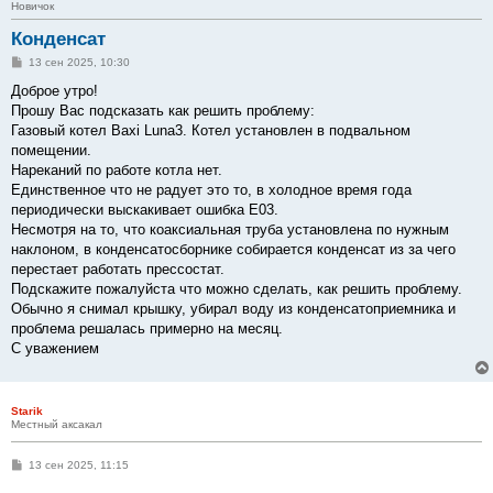
Новичок
Конденсат
С
13 сен 2025, 10:30
о
о
Доброе утро!
б
Прошу Вас подсказать как решить проблему:
щ
е
Газовый котел Baxi Luna3. Котел установлен в подвальном
н
помещении.
и
е
Нареканий по работе котла нет.
Единственное что не радует это то, в холодное время года
периодически выскакивает ошибка Е03.
Несмотря на то, что коаксиальная труба установлена по нужным
наклоном, в конденсатосборнике собирается конденсат из за чего
перестает работать прессостат.
Подскажите пожалуйста что можно сделать, как решить проблему.
Обычно я снимал крышку, убирал воду из конденсатоприемника и
проблема решалась примерно на месяц.
С уважением
Starik
Местный аксакал
С
13 сен 2025, 11:15
о
о