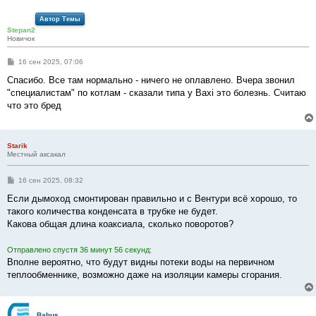
и
е
Автор Темы
Stepan2
Новичок
С
16 сен 2025, 07:06
о
о
Спасибо. Все там нормально - ничего не оплавлено. Вчера звонил
б
"специалистам" по котлам - сказали типа у Baxi это болезнь. Считаю
щ
е
что это бред
н
и
е
Starik
Местный аксакал
С
16 сен 2025, 08:32
о
о
Если дымоход смонтирован правильно и с Вентури всё хорошо, то
б
такого количества конденсата в трубке не будет.
щ
е
Какова общая длина коаксиала, сколько поворотов?
н
и
е
Отправлено спустя 36 минут 56 секунд:
Вполне вероятно, что будут видны потеки воды на первичном
теплообменнике, возможно даже на изоляции камеры сгорания.
Bahus