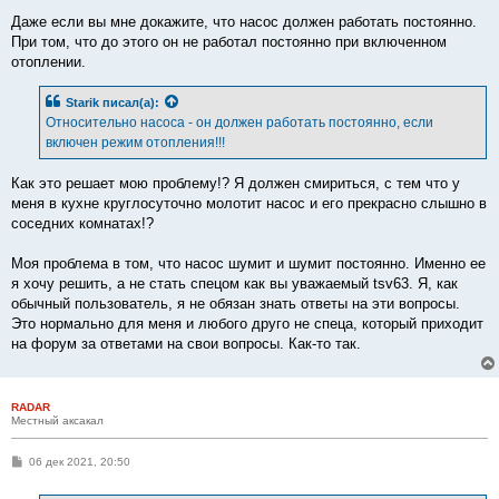
Даже если вы мне докажите, что насос должен работать постоянно.
При том, что до этого он не работал постоянно при включенном
отоплении.
Starik
писал(а):
Относительно насоса - он должен работать постоянно, если
включен режим отопления!!!
Как это решает мою проблему!? Я должен смириться, с тем что у
меня в кухне круглосуточно молотит насос и его прекрасно слышно в
соседних комнатах!?
Моя проблема в том, что насос шумит и шумит постоянно. Именно ее
я хочу решить, а не стать спецом как вы уважаемый tsv63. Я, как
обычный пользователь, я не обязан знать ответы на эти вопросы.
Это нормально для меня и любого друго не спеца, который приходит
на форум за ответами на свои вопросы. Как-то так.
RADAR
Местный аксакал
С
06 дек 2021, 20:50
о
о