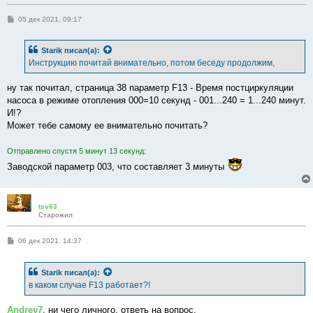
С
05 дек 2021, 09:17
о
о
б
Starik
писал(а):
щ
е
Инструкцию почитай внимательно, потом беседу продолжим,
н
и
е
ну так почитал, страница 38 параметр F13 - Время постциркуляции
насоса в режиме отопления 000=10 секунд - 001...240 = 1...240 минут.
И!?
Может тебе самому ее внимательно почитать?
Отправлено спустя 5 минут 13 секунд:
Заводской параметр 003, что составляет 3 минуты
tsv63
Старожил
С
06 дек 2021, 14:37
о
о
б
Starik
писал(а):
щ
е
в каком случае F13 работает?!
н
и
е
Andrey7
, ни чего личного, ответь на вопрос.