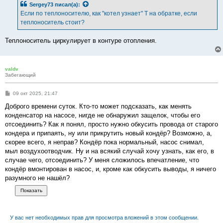
Sergey73
писал(а):
Если по теплоносителю, как "котел узнает" Т на обратке, если
теплоноситель стоит?
Теплоноситель циркулирует в контуре отопления.
valdv
Забегающий
С
09 окт 2025, 21:47
о
о
Доброго времени суток. Кто-то может подсказать, как менять
б
конденсатор на насосе, нигде не обнаружил защелок, чтобы его
щ
е
отсоединить? Как я понял, просто нужно обкусить провода от старого
н
кондера и припаять, ну или прикрутить новый кондёр? Возможно, а,
и
е
скорее всего, я неправ? Кондёр пока нормальный, насос снимал,
мыл воздухоотводчик. Ну и на всякий случай хочу узнать, как его, в
случае чего, отсоединить? У меня сложилось впечатление, что
кондёр вмонтирован в насос, и, кроме как обкусить выводы, я ничего
разумного не нашёл?
У вас нет необходимых прав для просмотра вложений в этом сообщении.