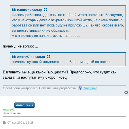
о
о
б
Bahus
писал(а):
щ
е
Насосы работают (должны, по крайней мере) настолько бесшумно,
н
что у некоторых даже с открытой крышкой котла, не очень понятно
и
е
работает он или нет, пока руку не приложишь. Так что, скорее всего,
вы просто внимания не обращали.
А вот почему он начал шуметь - вопрос....
почему, не вопрос...
Andrey7
писал(а):
поменял пусковой конденсатор на более мощный на насосе
Взглянуть бы ещё какой "мощности"! Предположу, что гудит как
зараза...и наступит ему скоро писец.
OpenTherm контроллер. Собственная разработка.
Описание
Автор Темы
Andrey7
Забегающий
С
07 дек 2021, 12:28
о