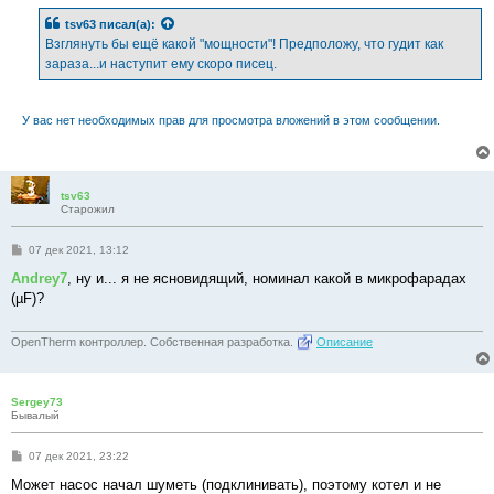
о
б
tsv63
писал(а):
щ
е
Взглянуть бы ещё какой "мощности"! Предположу, что гудит как
н
зараза...и наступит ему скоро писец.
и
е
У вас нет необходимых прав для просмотра вложений в этом сообщении.
tsv63
Старожил
С
07 дек 2021, 13:12
о
о
Andrey7
, ну и... я не ясновидящий, номинал какой в микрофарадах
б
(µF)?
щ
е
н
и
OpenTherm контроллер. Собственная разработка.
Описание
е
Sergey73
Бывалый
С
07 дек 2021, 23:22
о
о
Может насос начал шуметь (подклинивать), поэтому котел и не