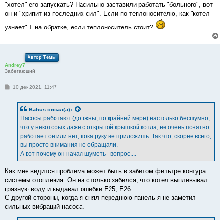
б
"хотел" его запускать? Насильно заставили работать "больного", вот
щ
е
он и "хрипит из последних сил". Если по теплоносителю, как "котел
н
и
узнает" Т на обратке, если теплоноситель стоит?
е
Автор Темы
Andrey7
Забегающий
С
10 дек 2021, 11:47
о
о
б
Bahus
писал(а):
щ
е
Насосы работают (должны, по крайней мере) настолько бесшумно,
н
что у некоторых даже с открытой крышкой котла, не очень понятно
и
е
работает он или нет, пока руку не приложишь. Так что, скорее всего,
вы просто внимания не обращали.
А вот почему он начал шуметь - вопрос....
Как мне видится проблема может быть в забитом фильтре контура
системы отопления. Он на столько забился, что котел выплевывал
грязную воду и выдавал ошибки Е25, Е26.
С другой стороны, когда я снял переднюю панель я не заметил
сильных вибраций насоса.