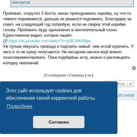
контактов.
и
е
Пробовал, открутил 2 болта, начал приподнимать коробку, ну что-то
тяжело поднимается, дальше не решился поднимать. Благодарю за
совет, на следующий год попробую, если не сверну этой коробке
голову. Пробовать буду однозначно в неотопительный сезон.
Единственное видео, которое нашёл:
https://m.youtube.com/watch?v=p0E14KtI0gw
Уж лучше обкусить провода и подпаять новый, чем иглой курочить. У
него и то не сразу получается. На негодном насосе ещё можно
поэкспериментировать. Пока подберёшь иглу, можно и расковырять
колодку невзначай.
22 сообщения • Страница
1
из
1
Перейти
Этот сайт использует cookies для
Список форумов
С
в
я
з
а
т
ь
с
я
с
а
д
м
и
н
и
с
т
р
а
ц
и
е
й
Часовой пояс:
UTC+03:00
обеспечения своей корректной работы.
Подробнее
Создано на основе
phpBB
® Forum Software © phpBB Limited
Официальный сайт BAXI в России
Конфиденциальность
|
Правила
Согласен