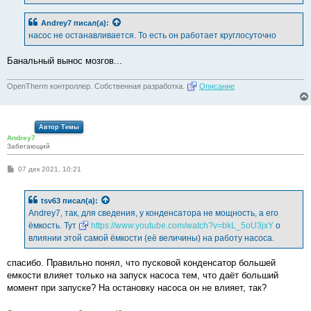
Andrey7
писал(а):
насос не останавливается. То есть он работает круглосуточно
Банальный вынос мозгов...
OpenTherm контроллер. Собственная разработка.
Описание
Автор Темы
Andrey7
Забегающий
С
07 дек 2021, 10:21
о
о
б
tsv63
писал(а):
щ
е
Andrey7, так, для сведения, у конденсатора не мощность, а его
н
ёмкость. Тут
https://www.youtube.com/watch?v=bkL_5oU3jxY
о
и
е
влиянии этой самой ёмкости (её величины) на работу насоса.
спасибо. Правильно понял, что пусковой конденсатор большей
емкости влияет только на запуск насоса тем, что даёт больший
момент при запуске? На остановку насоса он не влияет, так?