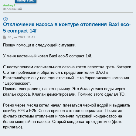
Автор Темы
Andrey7
Забегающий
Отключение насоса в контуре отопления Baxi eco-
5 compact 14f
С
04 дек 2021, 11:41
о
о
Прошу помощи в следующей ситуации.
б
щ
е
У меня настенный котел Baxi eco-5 compact 14f.
н
и
е
С наступлением отопительного сезона котел перестал греть батареи.
С этой проблемой я обратился к представителям BAXI в
Екатеринбурге он у нас единственный - это Управляющая компания
"Европейское".
Пришел специалист, нашел причину. Это была утечка воды через
клапан сброса. Клапан демонтировали. Помимо этого сделал ТО.
Ровно через месяц котел начал плеваться черной водой и выдавать
ошибку Е26 и Е25. Снова пришел этот же специалист. Почистил
фильтр системы отопления и поменял пусковой конденсатор на
более мощный на насосе. Старый конденсатор отдал мне (фото
прилагаю).