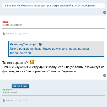
У вас нет необходимых прав для просмотра вложений в этом сообщении.
Starik
Местный аксакал
С
04 дек 2021, 15:47
о
о
б
Andrey7
писал(а):
щ
е
Такого раньше не было. Насос выключался после нагрева
н
теплоносителя.
и
е
Ты это серьёзно?!
Начни с изучения инструкции к котлу, если негде взять, скачай тут на
форуме, кнопка "информация - " там разберешься.
Автор Темы
Andrey7
Забегающий
С
04 дек 2021, 16:07
о
о