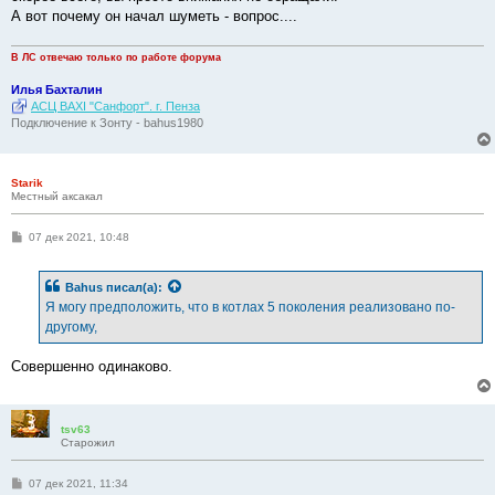
А вот почему он начал шуметь - вопрос....
В ЛС отвечаю только по работе форума
Илья Бахталин
АСЦ BAXI "Санфорт". г. Пенза
Подключение к Зонту - bahus1980
Starik
Местный аксакал
С
07 дек 2021, 10:48
о
о
б
Bahus
писал(а):
щ
е
Я могу предположить, что в котлах 5 поколения реализовано по-
н
другому,
и
е
Совершенно одинаково.
tsv63
Старожил
С
07 дек 2021, 11:34