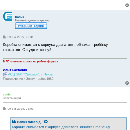
Bahus
Главный администратор
С
09 окт 2025, 22:31
о
о
Коробка снимается с корпуса двигателя, обнажая гребёнку
б
контактов. Оттуда и танцуй
щ
е
н
и
В ЛС отвечаю только по работе форума
е
Илья Бахталин
АСЦ BAXI "Санфорт". г. Пенза
Подключение к Зонту - bahus1980
valdv
Забегающий
С
09 окт 2025, 23:09
о
о
б
Bahus
писал(а):
щ
е
Коробка снимается с корпуса двигателя, обнажая гребёнку
н