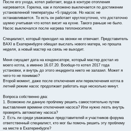
После его ухода, котел работает, вода в контуре отопления
нагревается. Горелка, как и положено выключается по достижении
установленной температуры +5 градусов. Но насос не
останавливается. То есть он работает круглосуточно, что достаточно
шумно учитывая что котел висит на кухне. Такого раньше не было.
Насос выключался после нагрева теплоносителя.
Специалист, который приходил на звонки не отвечает. Представитель
BAXI в Екатеринбурге обещал выслать нового матера, но прошла
неделя, а новый мастер на связь не выходит.
Меня смущает дата на конденсаторе, который мастер достал из
моего котла, а именно 16.07.20. Вообще-то котел 2017 года
установки, и внутрь до этого инцидента никто не залазил. Может я
чего-то не понимаю?
Второй момент, даже после отключения или переключения котла в
летний режим насос продолжает работать еще несколько минут.
Вопроса собственно два:
1. Возможно ли данную проблему решить самостоятельно путем
выставления времени отключения насоса? Или нужно лезть внутрь
проверять автоматику насоса?
2. Есть ли среди уважаемых представителей и участников форума
ответственный специалист, кто мог бы помочь решить эту проблему
на месте в Екатеринбурге?