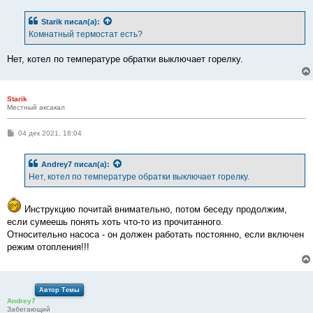
о
б
Starik
писал(а):
щ
е
Комнатный термостат есть?
н
и
е
Нет, котел по температуре обратки выключает горелку.
Starik
Местный аксакал
С
04 дек 2021, 18:04
о
о
б
Andrey7
писал(а):
щ
е
Нет, котел по температуре обратки выключает горелку.
н
и
е
Инструкцию почитай внимательно, потом беседу продолжим,
если сумеешь понять хоть что-то из прочитанного.
Относительно насоса - он должен работать постоянно, если включен
режим отопления!!!
Автор Темы
Andrey7
Забегающий