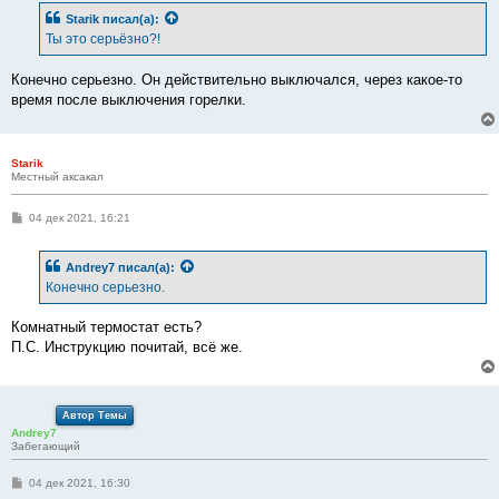
б
Starik
писал(а):
щ
е
Ты это серьёзно?!
н
и
е
Конечно серьезно. Он действительно выключался, через какое-то
время после выключения горелки.
Starik
Местный аксакал
С
04 дек 2021, 16:21
о
о
б
Andrey7
писал(а):
щ
е
Конечно серьезно.
н
и
е
Комнатный термостат есть?
П.С. Инструкцию почитай, всё же.
Автор Темы
Andrey7
Забегающий
С
04 дек 2021, 16:30
о