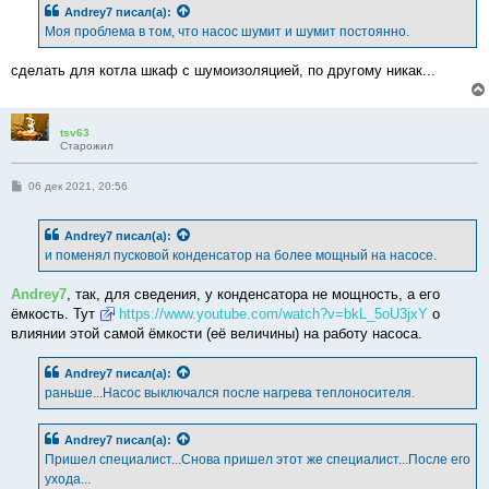
б
Andrey7
писал(а):
щ
е
Моя проблема в том, что насос шумит и шумит постоянно.
н
и
е
сделать для котла шкаф с шумоизоляцией, по другому никак...
tsv63
Старожил
С
06 дек 2021, 20:56
о
о
б
Andrey7
писал(а):
щ
е
и поменял пусковой конденсатор на более мощный на насосе.
н
и
е
Andrey7
, так, для сведения, у конденсатора не мощность, а его
ёмкость. Тут
https://www.youtube.com/watch?v=bkL_5oU3jxY
о
влиянии этой самой ёмкости (её величины) на работу насоса.
Andrey7
писал(а):
раньше...Насос выключался после нагрева теплоносителя.
Andrey7
писал(а):
Пришел специалист...Снова пришел этот же специалист...После его
ухода...