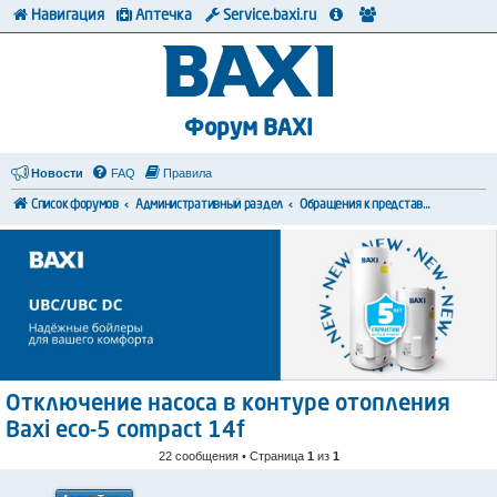
Навигация
Аптечка
Service.baxi.ru
Форум BAXI
Новости
FAQ
Правила
Список форумов
Административный раздел
Обращения к представителям BAXI
Отключение насоса в контуре отопления
Baxi eco-5 compact 14f
22 сообщения • Страница
1
из
1