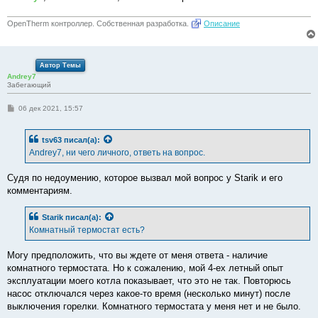
OpenTherm контроллер. Собственная разработка.
Описание
Автор Темы
Andrey7
Забегающий
С
06 дек 2021, 15:57
о
о
б
tsv63
писал(а):
щ
е
Andrey7, ни чего личного, ответь на вопрос.
н
и
е
Судя по недоумению, которое вызвал мой вопрос у Starik и его
комментариям.
Starik
писал(а):
Комнатный термостат есть?
Могу предположить, что вы ждете от меня ответа - наличие
комнатного термостата. Но к сожалению, мой 4-ех летный опыт
эксплуатации моего котла показывает, что это не так. Повторюсь
насос отключался через какое-то время (несколько минут) после
выключения горелки. Комнатного термостата у меня нет и не было.