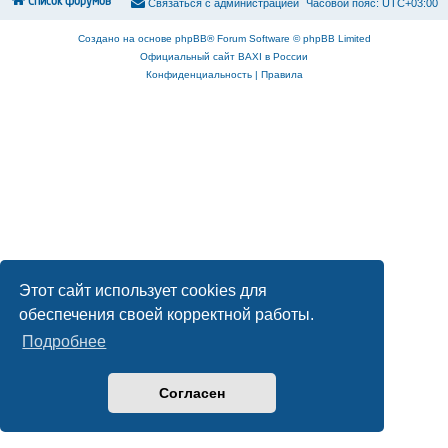
Список форумов
С
в
я
з
а
т
ь
с
я
с
а
д
м
и
н
и
с
т
р
а
ц
и
е
й
Часовой пояс:
UTC+03:00
Создано на основе
phpBB
® Forum Software © phpBB Limited
Официальный сайт BAXI в России
Конфиденциальность
|
Правила
Этот сайт использует cookies для
обеспечения своей корректной работы.
Подробнее
Согласен