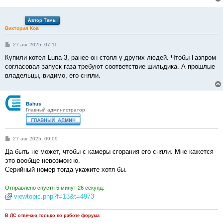
Автор Темы
Виктория Ков
С
27 авг 2025, 07:11
о
о
Купили котел Luna 3, ранее он стоял у других людей. Чтобы Газпром
б
согласовал запуск газа требуют соответствие шильдика. А прошлые
щ
е
владельцы, видимо, его сняли.
н
и
е
Bahus
Главный администратор
С
27 авг 2025, 09:09
о
о
Да быть не может, чтобы с камеры сгорания его сняли. Мне кажется
б
это вообще невозможно.
щ
е
Серийный номер тогда укажите хотя бы.
н
и
е
Отправлено спустя 5 минут 26 секунд:
viewtopic.php?f=13&t=4973
В ЛС отвечаю только по работе форума