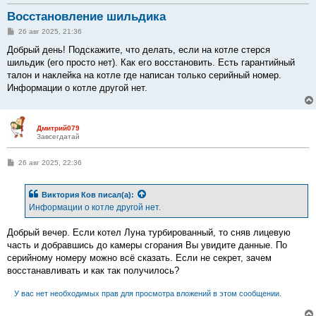
Восстановление шильдика
С
26 авг 2025, 21:36
о
о
Добрый день! Подскажите, что делать, если на котле стерся
б
шильдик (его просто нет). Как его восстановить. Есть гарантийный
щ
е
талон и наклейка на котле где написан только серийный номер.
н
Информации о котле другой нет.
и
е
Дмитрий079
Завсегдатай
С
26 авг 2025, 22:36
о
о
б
Виктория Ков
писал(а):
щ
е
Информации о котле другой нет.
н
и
е
Добрый вечер. Если котел Луна турбированный, то сняв лицевую
часть и добравшись до камеры сгорания Вы увидите данные. По
серийному номеру можно всё сказать. Если не секрет, зачем
восстанавливать и как так получилось?
У вас нет необходимых прав для просмотра вложений в этом сообщении.