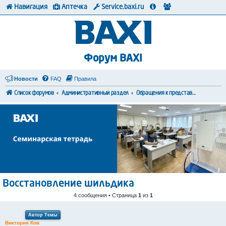
Навигация
Аптечка
Service.baxi.ru
Форум BAXI
Новости
FAQ
Правила
Список форумов
Административный раздел
Обращения к представителям BAXI
Восстановление шильдика
4 сообщения • Страница
1
из
1
Автор Темы
Виктория Ков