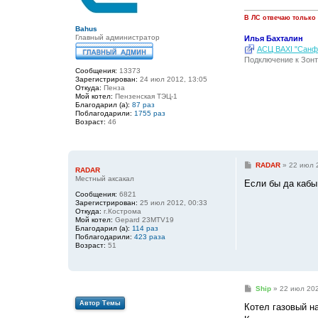
н
и
В ЛС отвечаю только
е
Bahus
Главный администратор
Илья Бахталин
АСЦ BAXI "Санфо
Подключение к Зонт
Сообщения:
13373
Зарегистрирован:
24 июл 2012, 13:05
Откуда:
Пенза
Мой котел:
Пензенская ТЭЦ-1
Благодарил (а):
87 раз
Поблагодарили:
1755 раз
Возраст:
46
С
RADAR
»
22 июл 
RADAR
о
Местный аксакал
о
Если бы да кабы.
б
Сообщения:
6821
щ
Зарегистрирован:
25 июл 2012, 00:33
е
Откуда:
г.Кострома
н
Мой котел:
Gepard 23MTV19
и
Благодарил (а):
114 раз
е
Поблагодарили:
423 раза
Возраст:
51
С
Ship
»
22 июл 202
о
Автор Темы
о
Котел газовый н
б