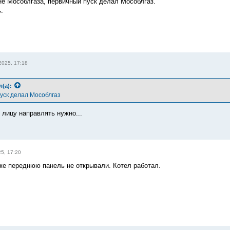
не Мособлгаза, первичный пуск делал Мособлгаз.
.
2025, 17:18
л(а):
уск делал Мособлгаз
 лицу направлять нужно...
5, 17:20
же переднюю панель не открывали. Котел работал.