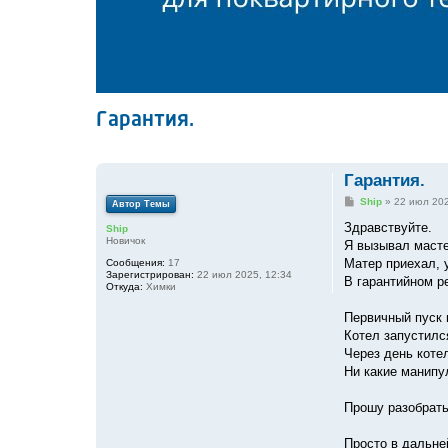
Гарантия.
Гарантия.
С
Ship
»
22 июл 202
Автор Темы
о
о
Здравствуйте.
Ship
б
Новичок
Я вызывал масте
щ
е
Матер приехал, 
Сообщения:
17
н
Зарегистрирован:
22 июл 2025, 12:34
В гарантийном р
и
Откуда:
Химки
е
Первичный пуск 
Котел запустилс
Через день коте
Ни какие манипу
Прошу разобрать
Просто в дальне