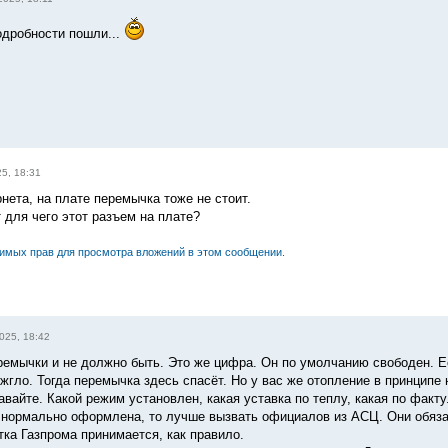
одробности пошли...
5, 18:31
нета, на плате перемычка тоже не стоит.
 для чего этот разъем на плате?
димых прав для просмотра вложений в этом сообщении.
025, 18:42
ремычки и не должно быть. Это же цифра. Он по умолчанию свободен. Ес
жгло. Тогда перемычка здесь спасёт. Но у вас же отопление в принципе
вайте. Какой режим установлен, какая уставка по теплу, какая по факт
 нормально оформлена, то лучше вызвать официалов из АСЦ. Они обязан
тка Газпрома принимается, как правило.