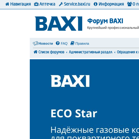
Навигация
Аптечка
Service.baxi.ru
Информация
О 
Форум BAXI
Крупнейший профессиональный
Новости
FAQ
Правила
Список форумов
Административный раздел
Обращения к 