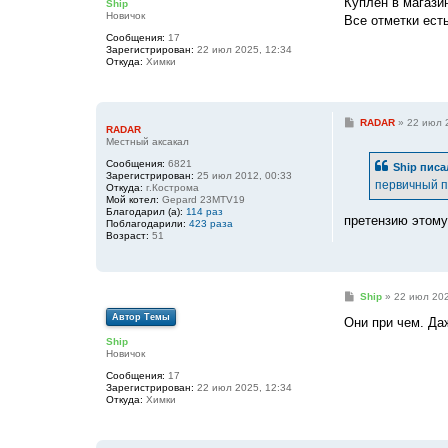
Куплен в магази
Ship
щ
Новичок
е
Все отметки есть
н
Сообщения:
17
и
Зарегистрирован:
22 июл 2025, 12:34
е
Откуда:
Химки
С
RADAR
»
22 июл 
RADAR
о
Местный аксакал
о
б
Сообщения:
6821
Ship
писа
щ
Зарегистрирован:
25 июл 2012, 00:33
е
первичный п
Откуда:
г.Кострома
н
Мой котел:
Gepard 23MTV19
и
Благодарил (а):
114 раз
е
претензию этому
Поблагодарили:
423 раза
Возраст:
51
С
Ship
»
22 июл 202
о
Автор Темы
о
Они при чем. Да
б
Ship
щ
Новичок
е
н
Сообщения:
17
и
Зарегистрирован:
22 июл 2025, 12:34
е
Откуда:
Химки