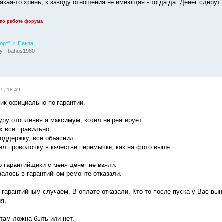
акая-то хрень, к заводу отношения не имеющая - тогда да. Денег сдерут
 по работе форума
рт". г. Пенза
у - bahus1980
5, 18:49
ик официально по гарантии.
уру отопления а максимум, котел не реагирует.
х все правильно.
поддержку, всё объяснил.
вил проволочку в качестве перемычки, как на фото выше.
о гарантийщики с меня денег не взяли.
залось в гарантийном ремонте отказали.
и гарантийным случаем. В оплате отказали. Кто то после пуска у Вас вы
я.
 там ложна быть или нет.