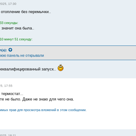
2025, 17:30
 отопление без перемычки..
33 секунды:
, значит она была..
10 минут 51 секунду:
л(а):
юю панель не открывали
неквалифицированный запуск..
5, 17:55
термостат...
те не было. Даже не знаю для чего она.
димых прав для просмотра вложений в этом сообщении.
2025, 18:11