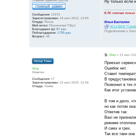
Главный администратор
Ну только если к
В ЛС отвечаю только
Сообщения:
13373
Зарегистрирован:
24 июл 2012, 13:05
Илья Бахталин
Откуда:
Пенза
Мой котел:
Пензенская ТЭЦ-1
АСЦ BAXI "Санфо
Благодарил (а):
87 раз
Подключение к Зонт
Поблагодарили:
1755 раз
Возраст:
46
С
Ship
»
22 июл 202
о
Автор Темы
о
Приехал сервисн
б
Ошибок нет.
Ship
щ
Новичок
е
Ставит температ
н
В предустановка
Сообщения:
17
и
Зарегистрирован:
22 июл 2025, 12:34
е
Позвонил в тех.
Откуда:
Химки
Как итог устано
В том и дело, чт
но как потом ока
Ответив так:
Baxi не признал
режиме отоплени
И смех и грех.
Так все таки она