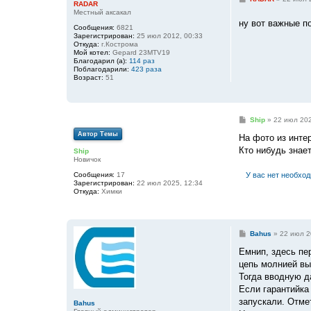
RADAR
о
Местный аксакал
о
ну вот важные п
б
Сообщения:
6821
щ
Зарегистрирован:
25 июл 2012, 00:33
е
Откуда:
г.Кострома
н
Мой котел:
Gepard 23MTV19
и
Благодарил (а):
114 раз
е
Поблагодарили:
423 раза
Возраст:
51
С
Ship
»
22 июл 202
о
Автор Темы
о
На фото из интер
б
Кто нибудь знает
Ship
щ
Новичок
е
н
Сообщения:
17
У вас нет необхо
и
Зарегистрирован:
22 июл 2025, 12:34
е
Откуда:
Химки
С
Bahus
»
22 июл 2
о
о
Емнип, здесь пе
б
цепь молнией вы
щ
е
Тогда вводную да
н
Если гарантийка
и
е
запускали. Отме
Bahus