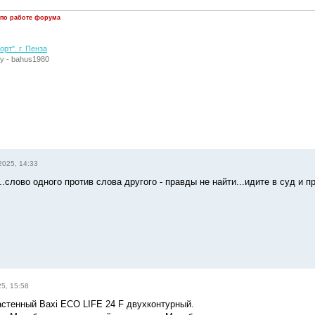
 по работе форума
рт". г. Пенза
у - bahus1980
2025, 14:33
.слово одного против слова другого - правды не найти...идите в суд и пр
5, 15:58
астенный Baxi ECO LIFE 24 F двухконтурный.