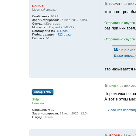
С
RADAR
»
22 июл 
RADAR
о
Местный аксакал
о
котел не грел бы
б
Сообщения:
6821
щ
Зарегистрирован:
25 июл 2012, 00:33
е
Отправлено спустя 
Откуда:
г.Кострома
н
Мой котел:
Gepard 23MTV19
раз при них грел
и
Благодарил (а):
114 раз
е
Поблагодарили:
423 раза
Возраст:
51
Отправлено спустя 
Ship
писа
Даже передн
это называется 
С
Ship
»
22 июл 202
о
Автор Темы
о
Перемычка не на 
б
А вот в этом мес
Ship
щ
Новичок
е
н
Сообщения:
17
У вас нет необхо
и
Зарегистрирован:
22 июл 2025, 12:34
е
Откуда:
Химки
С
RADAR
»
22 июл 