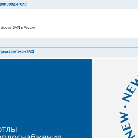
производителе
 форум BAXI в России
представителям BAXI