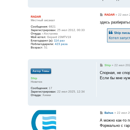
С
RADAR
»
22 июл 
RADAR
о
Местный аксакал
о
здесь разбиратьс
б
Сообщения:
6821
щ
Зарегистрирован:
25 июл 2012, 00:33
е
Ship
писа
Откуда:
г.Кострома
н
Мой котел:
Gepard 23MTV19
Котел запус
и
Благодарил (а):
114 раз
е
Поблагодарили:
423 раза
Возраст:
51
С
Ship
»
22 июл 202
о
Автор Темы
о
Спорная, не спор
б
Если бы мне нужн
Ship
щ
Новичок
е
н
Сообщения:
17
и
Зарегистрирован:
22 июл 2025, 12:34
е
Откуда:
Химки
С
Bahus
»
22 июл 2
о
о
А можно как-то 
б
Формально с гар
щ
е