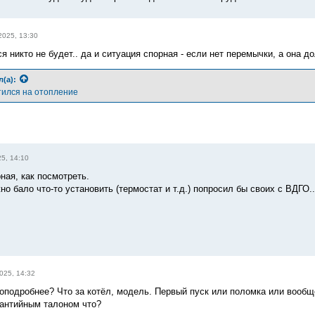
2025, 13:30
я никто не будет.. да и ситуация спорная - если нет перемычки, а она до
л(а):
тился на отопление
5, 14:10
ная, как посмотреть.
о бало что-то установить (термостат и т.д.) попросил бы своих с ВДГО..
025, 14:32
поподробнее? Что за котёл, модель. Первый пуск или поломка или вообщ
антийным талоном что?