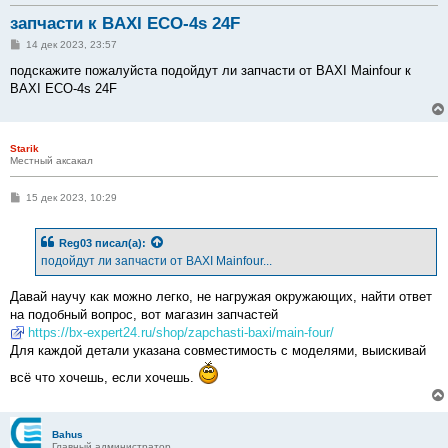
запчасти к BAXI ECO-4s 24F
С
14 дек 2023, 23:57
о
о
подскажите пожалуйста подойдут ли запчасти от BAXI Mainfour к
б
BAXI ECO-4s 24F
щ
е
н
и
е
Starik
Местный аксакал
С
15 дек 2023, 10:29
о
о
б
Reg03
писал(а):
щ
е
подойдут ли запчасти от BAXI Mainfour...
н
и
е
Давай научу как можно легко, не нагружая окружающих, найти ответ
на подобный вопрос, вот магазин запчастей
https://bx-expert24.ru/shop/zapchasti-baxi/main-four/
Для каждой детали указана совместимость с моделями, выискивай
всё что хочешь, если хочешь.
Bahus
Главный администратор