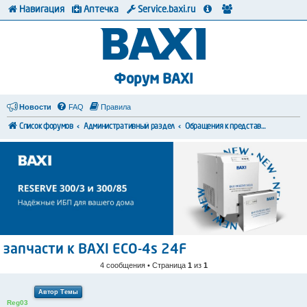
Навигация
Аптечка
Service.baxi.ru
Форум BAXI
Новости
FAQ
Правила
Список форумов
Административный раздел
Обращения к представителям BAXI
запчасти к BAXI ECO-4s 24F
4 сообщения • Страница
1
из
1
Автор Темы
Reg03