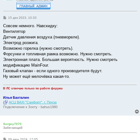
С
15 дек 2023, 10:33
о
о
Совсем немного. Навскидку:
б
Вентилятор
щ
е
Датчик давления воздуха (пневмореле).
н
Электрод розжига.
и
е
Возможно горелка (нужно смотреть).
Форсунки и топливная рамка возможно. Нужно смотреть.
Электронная плата. Большая вероятность. Нужно смотреть
модификацию MainFour.
Газовый клапан - если одного производителя будут.
Ну может ещё мелочёвка какая-то.
В ЛС отвечаю только по работе форума
Илья Бахталин
АСЦ BAXI "Санфорт". г. Пенза
Подключение к Зонту - bahus1980
Sergey7070
Забегающий
С
09 июн 2024, 17:05