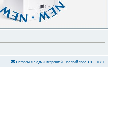
С
в
я
з
а
т
ь
с
я
с
а
д
м
и
н
и
с
т
р
а
ц
и
е
й
Часовой пояс:
UTC+03:00