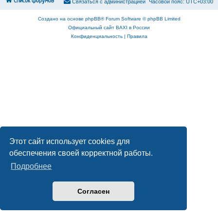
Список форумов
С
в
я
з
а
т
ь
с
я
с
а
д
м
и
н
и
с
т
р
а
ц
и
е
й
Часовой пояс:
UTC+03:00
Создано на основе
phpBB
® Forum Software © phpBB Limited
Официальный сайт BAXI в России
Конфиденциальность
|
Правила
Этот сайт использует cookies для
обеспечения своей корректной работы.
Подробнее
Согласен