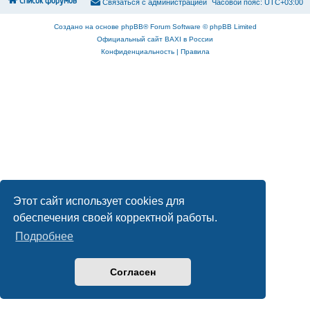
Список форумов
С
в
я
з
а
т
ь
с
я
с
а
д
м
и
н
и
с
т
р
а
ц
и
е
й
Часовой пояс:
UTC+03:00
Создано на основе
phpBB
® Forum Software © phpBB Limited
Официальный сайт BAXI в России
Конфиденциальность
|
Правила
Этот сайт использует cookies для
обеспечения своей корректной работы.
Подробнее
Согласен