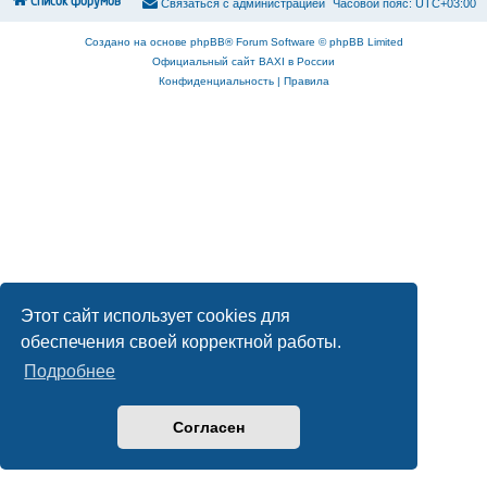
Список форумов
С
в
я
з
а
т
ь
с
я
с
а
д
м
и
н
и
с
т
р
а
ц
и
е
й
Часовой пояс:
UTC+03:00
Создано на основе
phpBB
® Forum Software © phpBB Limited
Официальный сайт BAXI в России
Конфиденциальность
|
Правила
Этот сайт использует cookies для
обеспечения своей корректной работы.
Подробнее
Согласен