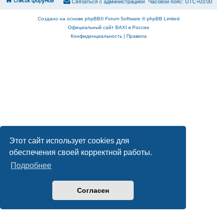
Список форумов
С
в
я
з
а
т
ь
с
я
с
а
д
м
и
н
и
с
т
р
а
ц
и
е
й
Часовой пояс:
UTC+03:00
Создано на основе
phpBB
® Forum Software © phpBB Limited
Официальный сайт BAXI в России
Конфиденциальность
|
Правила
Этот сайт использует cookies для
обеспечения своей корректной работы.
Подробнее
Согласен