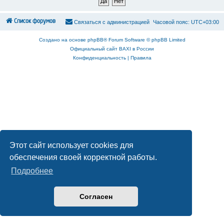
Список форумов
С
в
я
з
а
т
ь
с
я
с
а
д
м
и
н
и
с
т
р
а
ц
и
е
й
Часовой пояс:
UTC+03:00
Создано на основе
phpBB
® Forum Software © phpBB Limited
Официальный сайт BAXI в России
Конфиденциальность
|
Правила
Этот сайт использует cookies для
обеспечения своей корректной работы.
Подробнее
Согласен