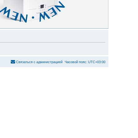
С
в
я
з
а
т
ь
с
я
с
а
д
м
и
н
и
с
т
р
а
ц
и
е
й
Часовой пояс:
UTC+03:00