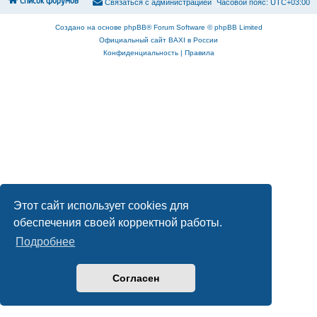
Список форумов
С
в
я
з
а
т
ь
с
я
с
а
д
м
и
н
и
с
т
р
а
ц
и
е
й
Часовой пояс:
UTC+03:00
Создано на основе
phpBB
® Forum Software © phpBB Limited
Официальный сайт BAXI в России
Конфиденциальность
|
Правила
Этот сайт использует cookies для
обеспечения своей корректной работы.
Подробнее
Согласен