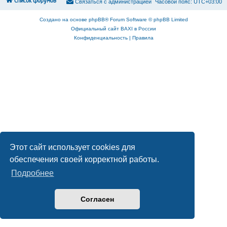
Список форумов
С
в
я
з
а
т
ь
с
я
с
а
д
м
и
н
и
с
т
р
а
ц
и
е
й
Часовой пояс:
UTC+03:00
Создано на основе
phpBB
® Forum Software © phpBB Limited
Официальный сайт BAXI в России
Конфиденциальность
|
Правила
Этот сайт использует cookies для
обеспечения своей корректной работы.
Подробнее
Согласен