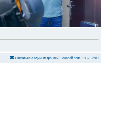
С
в
я
з
а
т
ь
с
я
с
а
д
м
и
н
и
с
т
р
а
ц
и
е
й
Часовой пояс:
UTC+03:00