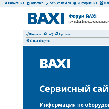
Навигация
Аптечка
Service.baxi.ru
Информация
О 
Форум BAXI
Крупнейший профессиональный
Новости
FAQ
Правила
Список форумов