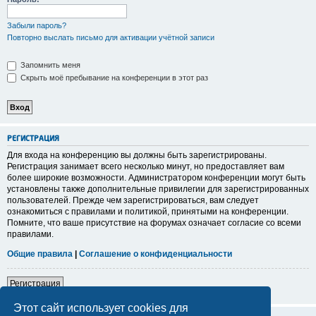
Забыли пароль?
Повторно выслать письмо для активации учётной записи
Запомнить меня
Скрыть моё пребывание на конференции в этот раз
Р
Е
Г
И
С
Т
Р
А
Ц
И
Я
Для входа на конференцию вы должны быть зарегистрированы.
Регистрация занимает всего несколько минут, но предоставляет вам
более широкие возможности. Администратором конференции могут быть
установлены также дополнительные привилегии для зарегистрированных
пользователей. Прежде чем зарегистрироваться, вам следует
ознакомиться с правилами и политикой, принятыми на конференции.
Помните, что ваше присутствие на форумах означает согласие со всеми
правилами.
Общие правила
|
Соглашение о конфиденциальности
Р
е
г
и
с
т
р
а
ц
и
я
Этот сайт использует cookies для