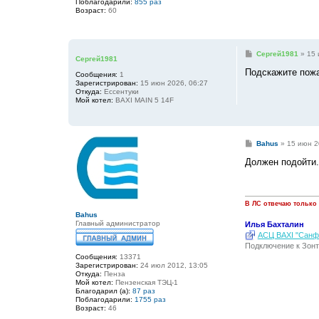
Поблагодарили:
855 раз
Возраст:
60
С
Сергей1981
»
15 
Сергей1981
о
о
Подскажите пожа
Сообщения:
1
б
Зарегистрирован:
15 июн 2026, 06:27
щ
Откуда:
Ессентуки
е
Мой котел:
BAXI MAIN 5 14F
н
и
е
С
Bahus
»
15 июн 2
о
о
Должен подойти.
б
щ
е
н
и
В ЛС отвечаю только
е
Bahus
Главный администратор
Илья Бахталин
АСЦ BAXI "Санфо
Подключение к Зонт
Сообщения:
13371
Зарегистрирован:
24 июл 2012, 13:05
Откуда:
Пенза
Мой котел:
Пензенская ТЭЦ-1
Благодарил (а):
87 раз
Поблагодарили:
1755 раз
Возраст:
46