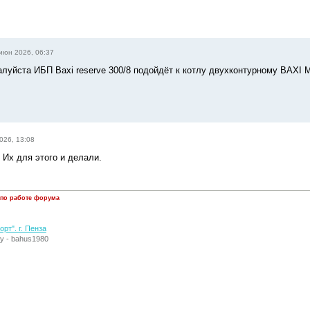
июн 2026, 06:37
луйста ИБП Baxi reserve 300/8 подойдёт к котлу двухконтурному BAXI M
026, 13:08
 Их для этого и делали.
 по работе форума
рт". г. Пенза
у - bahus1980