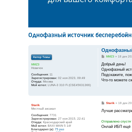
Однофазный источник бесперебойно
Однофазный 
С
MMZ3
»
18 дек 20
Автор Темы
о
о
Добрый день!
MMZ3
б
Новичок
Однофазный исто
щ
е
Подскажите, пож
Сообщения:
11
н
Зарегистрирован:
02 ноя 2023, 09:49
Что-то можете ск
и
Откуда:
Москва
е
Мой котел:
LUNA-3 310 Fi (CSE45631366)
С
Starik
»
18 дек 20
Starik
о
Местный аксакал
о
Лучше рассматри
б
Сообщения:
7731
щ
Зарегистрирован:
27 ноя 2015, 22:41
е
Отправлено спустя 
Откуда:
Краснодарский край
н
Мой котел:
BAXI MAIN 5 14f
Онлай ИБП ещё 
и
Благодарил (а):
75 раз
е