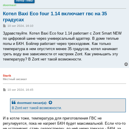
Автор Темы
doormast
Котел Baxi Eco four 1.14 включает гвс на 35
градусах
С
10 окт 2024, 16:10
о
о
Здравствуйте. Котел Baxi Eco four 1.14 работает с Zont Smart NEW
б
по цифровой шине через универсальный адаптер. В доме теплые
щ
е
полы и БКН. Бойлер работает через трехходовик. Как только
н
температура в нем опустится менее 35 градусов, котел начинает
и
е
греть воду вне зависимости от настроек Zont. Как уменьшить эту
температуру? В Zont нет такой возможности.
Starik
Местный аксакал
С
10 окт 2024, 16:45
о
о
б
doormast
писал(а):
щ
е
В Zont нет такой возможности.
н
и
е
И в котле тоже, температура для приготовления ГВС не
регулируется, пока не нагреет БКН будет максимальной. Если что-то
не устраивает, ставь гидрострелку, до неё через трехход - БКН, за