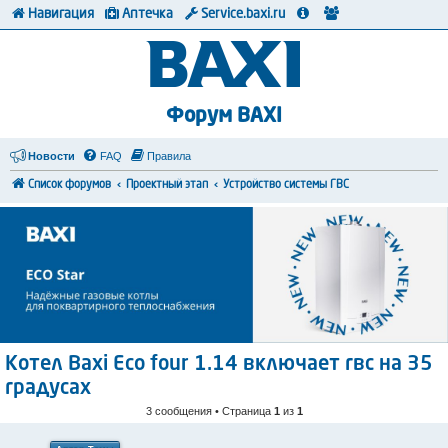
Навигация
Аптечка
Service.baxi.ru
Форум BAXI
Новости
FAQ
Правила
Список форумов
Проектный этап
Устройство системы ГВС
Котел Baxi Eco four 1.14 включает гвс на 35
градусах
3 сообщения • Страница
1
из
1