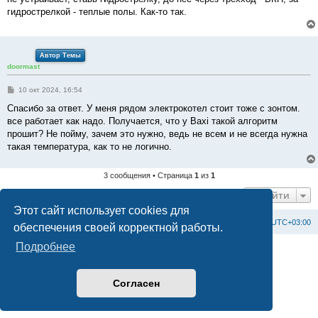
гидрострелкой - теплые полы. Как-то так.
Автор Темы
doormast
С
10 окт 2024, 16:54
о
о
Спасибо за ответ. У меня рядом электрокотел стоит тоже с зонтом.
б
все работает как надо. Получается, что у Baxi такой алгоритм
щ
е
прошит? Не пойму, зачем это нужно, ведь не всем и не всегда нужна
н
такая температура, как то не логично.
и
е
3 сообщения • Страница
1
из
1
Перейти
Этот сайт использует cookies для
Список форумов
С
в
я
з
а
т
ь
с
я
с
а
д
м
и
н
и
с
т
р
а
ц
и
е
й
Часовой пояс:
UTC+03:00
обеспечения своей корректной работы.
Подробнее
Создано на основе
phpBB
® Forum Software © phpBB Limited
Официальный сайт BAXI в России
Конфиденциальность
|
Правила
Согласен