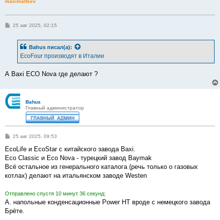
maximaltsev
С
25 авг 2025, 02:15
о
о
б
Bahus
писал(а):
щ
е
EcoFour производят в Италии
н
и
е
А Baxi ECO Nova где делают ?
Bahus
Главный администратор
С
25 авг 2025, 09:53
о
о
EcoLife и EcoStar с китайского завода Baxi.
б
Eco Classic и Eco Nova - турецкий завод Baymak
щ
е
Всё остальное из генерального каталога (речь только о газовых
н
котлах) делают на итальянском заводе Westen
и
е
Отправлено спустя 10 минут 36 секунд:
А. напольные конденсационные Power HT вроде с немецкого завода
Брёте.