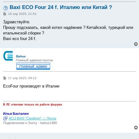
Baxi ECO Four 24 f. Италию или Китай ?
С
16 апр 2025, 21:01
о
о
Здравствуйте.
б
Прошу подсказать, какой котел надёжнее ? Китайской, турецкой или
щ
е
итальянской сборки ?
н
Baxi eco four 24 f.
и
е
Bahus
Главный администратор
С
17 апр 2025, 09:12
о
о
EcoFour производят в Италии
б
щ
е
н
и
В ЛС отвечаю только по работе форума
е
Илья Бахталин
АСЦ BAXI "Санфорт". г. Пенза
Подключение к Зонту - bahus1980