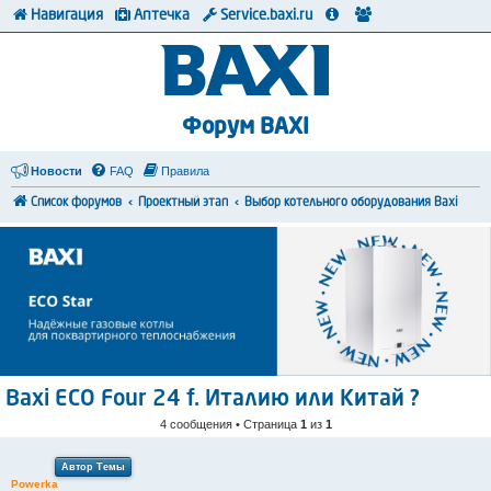
Навигация
Аптечка
Service.baxi.ru
Форум BAXI
Новости
FAQ
Правила
Список форумов
Проектный этап
Выбор котельного оборудования Baxi
Baxi ECO Four 24 f. Италию или Китай ?
4 сообщения • Страница
1
из
1
Автор Темы
Powerka