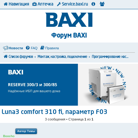
Навигация
Аптечка
Service.baxi.ru
Форум BAXI
Новости
FAQ
Правила
Список форумов
Монтаж, настройка, подключение
Программирование настроек
Luna3 comfort 310 fi, параметр F03
3 сообщения • Страница
1
из
1
Автор Темы
Boocho