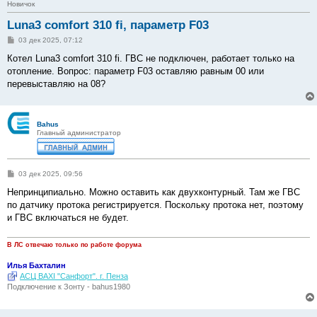
Новичок
Luna3 comfort 310 fi, параметр F03
С
03 дек 2025, 07:12
о
о
Котел Luna3 comfort 310 fi. ГВС не подключен, работает только на
б
отопление. Вопрос: параметр F03 оставляю равным 00 или
щ
е
перевыставляю на 08?
н
и
е
Bahus
Главный администратор
С
03 дек 2025, 09:56
о
о
Непринципиально. Можно оставить как двухконтурный. Там же ГВС
б
по датчику протока регистрируется. Поскольку протока нет, поэтому
щ
е
и ГВС включаться не будет.
н
и
е
В ЛС отвечаю только по работе форума
Илья Бахталин
АСЦ BAXI "Санфорт". г. Пенза
Подключение к Зонту - bahus1980