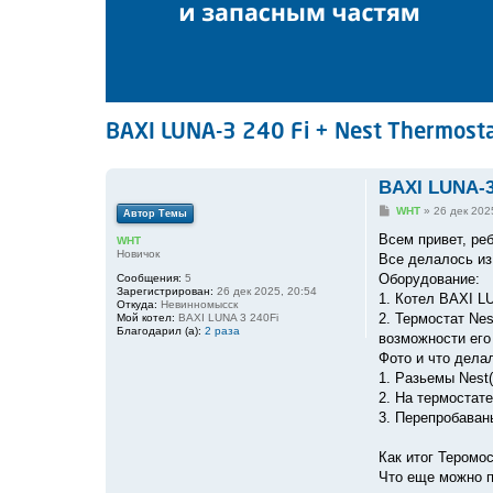
BAXI LUNA-3 240 Fi + Nest Thermost
BAXI LUNA-3
С
WHT
»
26 дек 202
Автор Темы
о
о
Всем привет, реб
WHT
б
Новичок
Все делалось из
щ
е
Оборудование:
Сообщения:
5
н
Зарегистрирован:
26 дек 2025, 20:54
1. Котел BAXI LU
и
Откуда:
Невинномысск
е
2. Термостат Nes
Мой котел:
BAXI LUNA 3 240Fi
Благодарил (а):
2 раза
возможности его 
Фото и что дела
1. Разьемы Nest
2. На термостат
3. Перепробаван
Как итог Теромос
Что еще можно п