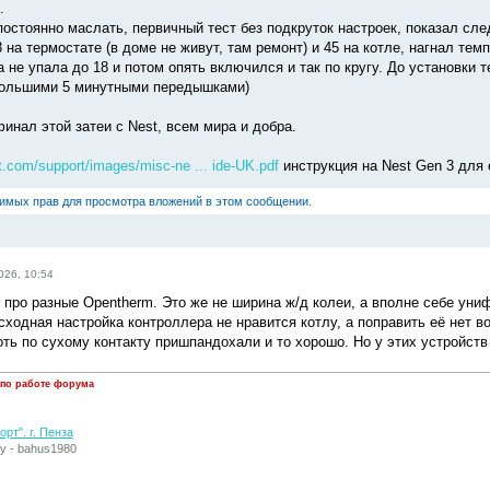
.
постоянно маслать, первичный тест без подкруток настроек, показал сле
на термостате (в доме не живут, там ремонт) и 45 на котле, нагнал темп
 не упала до 18 и потом опять включился и так по кругу. До установки т
большими 5 минутными передышками)
финал этой затеи с Nest, всем мира и добра.
st.com/support/images/misc-ne ... ide-UK.pdf
инструкция на Nest Gen 3 для 
димых прав для просмотра вложений в этом сообщении.
026, 10:54
 про разные Opentherm. Это же не ширина ж/д колеи, а вполне себе ун
сходная настройка контроллера не нравится котлу, а поправить её нет в
оть по сухому контакту пришпандохали и то хорошо. Но у этих устройств
 по работе форума
рт". г. Пенза
у - bahus1980