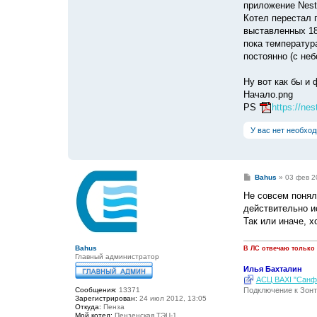
приложение Nest
Котел перестал 
выставленных 18 
пока температура
постоянно (с не
Ну вот как бы и 
Начало.png
PS
https://ne
У вас нет необхо
С
Bahus
»
03 фев 2
о
о
Не совсем понял
б
действительно и
щ
е
Так или иначе, х
н
и
е
Bahus
В ЛС отвечаю только
Главный администратор
Илья Бахталин
АСЦ BAXI "Санфо
Подключение к Зонт
Сообщения:
13371
Зарегистрирован:
24 июл 2012, 13:05
Откуда:
Пенза
Мой котел:
Пензенская ТЭЦ-1