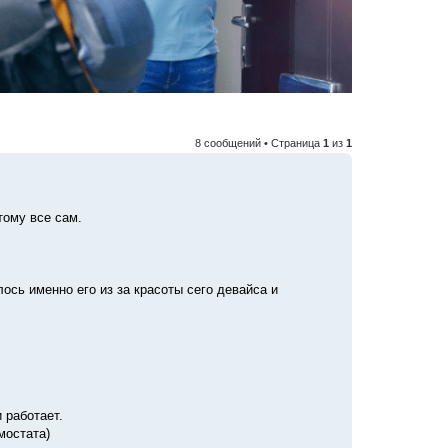
8 сообщений • Страница
1
из
1
тому все сам.
лось именно его из за красоты сего девайса и
 работает.
мостата)