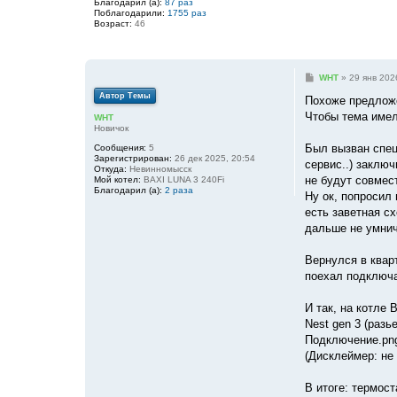
Благодарил (а):
87 раз
Поблагодарили:
1755 раз
Возраст:
46
С
WHT
»
29 янв 202
о
Автор Темы
о
Похоже предложе
б
Чтобы тема имел
WHT
щ
Новичок
е
н
Был вызван специ
Сообщения:
5
и
Зарегистрирован:
26 дек 2025, 20:54
е
сервис..) заключ
Откуда:
Невинномысск
не будут совмес
Мой котел:
BAXI LUNA 3 240Fi
Благодарил (а):
2 раза
Ну ок, попросил 
есть заветная с
дальше не умнич
Вернулся в кварт
поехал подключа
И так, на котле
Nest gen 3 (разь
Подключение.pn
(Дисклеймер: не 
В итоге: термос