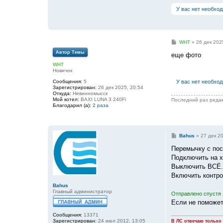
У вас нет необхо
С
WHT
»
26 дек 202
о
Автор Темы
о
еще фото
б
WHT
щ
Новичок
е
н
Сообщения:
5
У вас нет необхо
и
Зарегистрирован:
26 дек 2025, 20:54
е
Откуда:
Невинномысск
Мой котел:
BAXI LUNA 3 240Fi
Последний раз реда
Благодарил (а):
2 раза
С
Bahus
»
27 дек 2
о
о
Перемычку с пос
б
Подключить на х7
щ
е
Выключить ВСЁ.
н
Включить контро
и
е
Bahus
Главный администратор
Отправлено спустя 
Если не поможет
Сообщения:
13371
Зарегистрирован:
24 июл 2012, 13:05
В ЛС отвечаю только