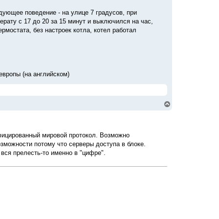
дующее поведение - на улице 7 градусов, при
ерату с 17 до 20 за 15 минут и выключился на час,
ермостата, без настроек котла, котел работал
европы (на английском)
В
е
р
н
у
ифицированный мировой протокол. Возможно
т
озможности потому что серверы доступа в блоке.
ь
с
 вся прелесть-то именно в "цифре".
я
к
н
а
ч
а
л
у