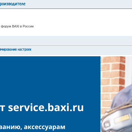
производителе
 форум BAXI в России
ммирование настроек