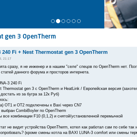
at gen 3 OpenTherm
 240 Fi + Nest Thermostat gen 3 OpenTherm
5, 21:17
ята сразу, я не инженер и в нашем "селе" спецов по OpenTherm нет. Поэ
 статей данного форума и просторов интернета.
NA-3 240 Fi
t Thermostat gen 3 с OpenTherm и HeatLink / Европейская версия (захоте
достать из за бугра за 12к Руб)
лось:
(a) OT1 и OT2 подключены к Baxi через CN7
е выбран CombiBoyler по OpenTherm
ы все комбинации F10 (0,1,2) и снятой/установленной перемычкой
тат не видит устройства OpenTherm, котел как работал сам по себе так и
опробовать? (кроме смены котла на BAXI LUNA-3 comfort или смены тер