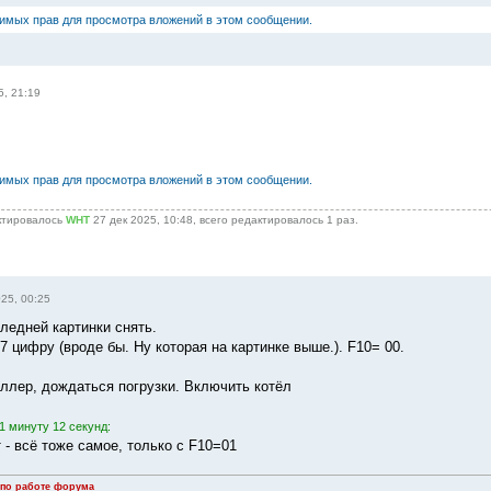
димых прав для просмотра вложений в этом сообщении.
5, 21:19
димых прав для просмотра вложений в этом сообщении.
ктировалось
WHT
27 дек 2025, 10:48, всего редактировалось 1 раз.
025, 00:25
ледней картинки снять.
 цифру (вроде бы. Ну которая на картинке выше.). F10= 00.
ллер, дождаться погрузки. Включить котёл
1 минуту 12 секунд:
 - всё тоже самое, только с F10=01
 по работе форума