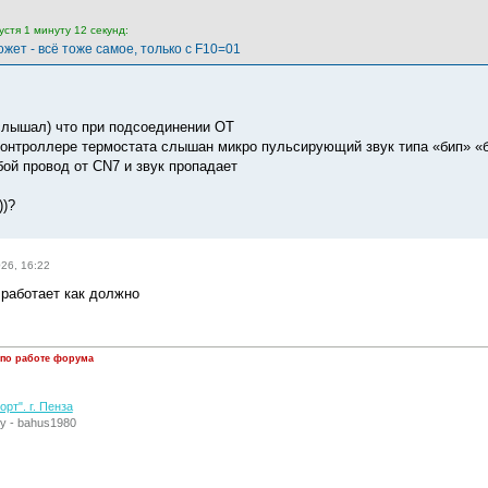
стя 1 минуту 12 секунд:
жет - всё тоже самое, только с F10=01
лышал) что при подсоединении OT
 контроллере термостата слышан микро пульсирующий звук типа «бип» 
й провод от CN7 и звук пропадает
))?
026, 16:22
 работает как должно
 по работе форума
рт". г. Пенза
у - bahus1980