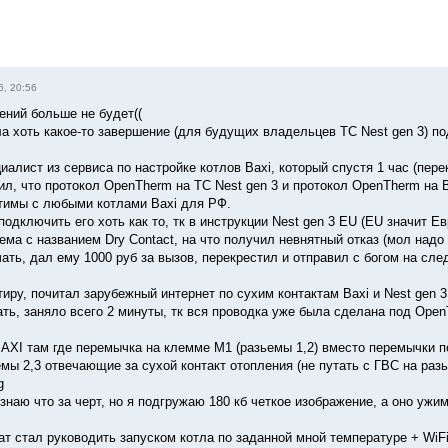
6, 20:56
ний больше не будет((
а хоть какое-то завершение (для будущих владельцев ТС Nest gen 3) под
алист из сервиса по настройке котлов Baxi, который спустя 1 час (пере
ил, что протокол OpenTherm на ТС Nest gen 3 и протокол OpenTherm на B
тимы с любыми котлами Baxi для РФ.
подключить его хоть как то, тк в инструкции Nest gen 3 EU (EU значит Ев
хема с названием Dry Contact, на что получил невнятный отказ (мол над
ать, дал ему 1000 руб за вызов, перекрестил и отправил с богом на сл
иру, почитал зарубежный интернет по сухим контактам Baxi и Nest gen 3
ть, заняло всего 2 минуты, тк вся проводка уже была сделана под Ope
 BAXI там где перемычка на клемме M1 (разьемы 1,2) вместо перемычки 
емы 2,3 отвечающие за сухой контакт отопления (не путать с ГВС на разь
g
знаю что за черт, но я подгружаю 180 кб четкое изображение, а оно ужи
тат стал руководить запуском котла по заданной мной температуре + Wi