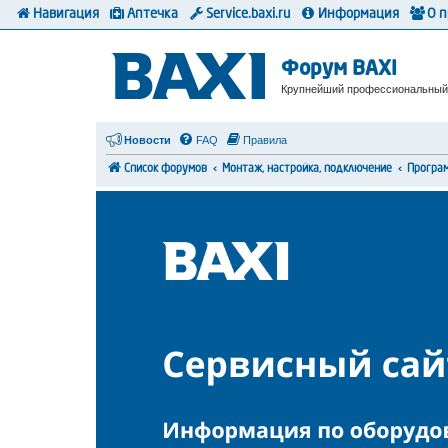
Навигация
Аптечка
Service.baxi.ru
Информация
О 
Форум BAXI
Крупнейший профессиональный
Новости
FAQ
Правила
Список форумов
Монтаж, настройка, подключение
Програ