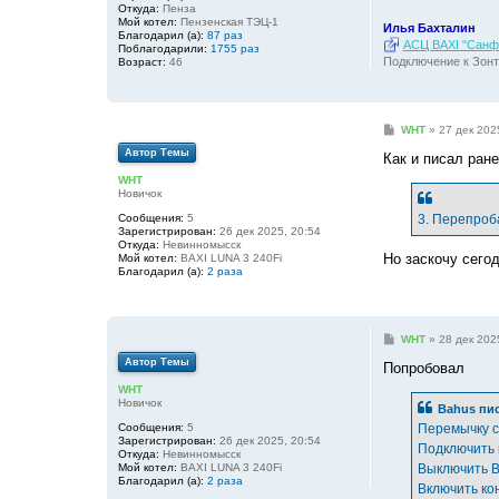
Откуда:
Пенза
Мой котел:
Пензенская ТЭЦ-1
Илья Бахталин
Благодарил (а):
87 раз
АСЦ BAXI "Санфо
Поблагодарили:
1755 раз
Подключение к Зонт
Возраст:
46
С
WHT
»
27 дек 202
о
Автор Темы
о
Как и писал ран
б
WHT
щ
Новичок
е
н
Сообщения:
5
3. Перепроб
и
Зарегистрирован:
26 дек 2025, 20:54
е
Откуда:
Невинномысск
Но заскочу сего
Мой котел:
BAXI LUNA 3 240Fi
Благодарил (а):
2 раза
С
WHT
»
28 дек 202
о
Автор Темы
о
Попробовал
б
WHT
щ
Новичок
е
Bahus
пис
н
Сообщения:
5
Перемычку с
и
Зарегистрирован:
26 дек 2025, 20:54
е
Подключить н
Откуда:
Невинномысск
Мой котел:
BAXI LUNA 3 240Fi
Выключить 
Благодарил (а):
2 раза
Включить ко