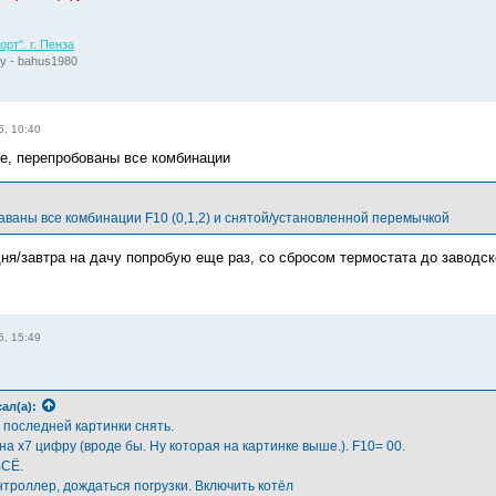
рт". г. Пенза
у - bahus1980
5, 10:40
ее, перепробованы все комбинации
аваны все комбинации F10 (0,1,2) и снятой/установленной перемычкой
дня/завтра на дачу попробую еще раз, со сбросом термостата до заводск
5, 15:49
ал(а):
 последней картинки снять.
а х7 цифру (вроде бы. Ну которая на картинке выше.). F10= 00.
ВСЁ.
нтроллер, дождаться погрузки. Включить котёл