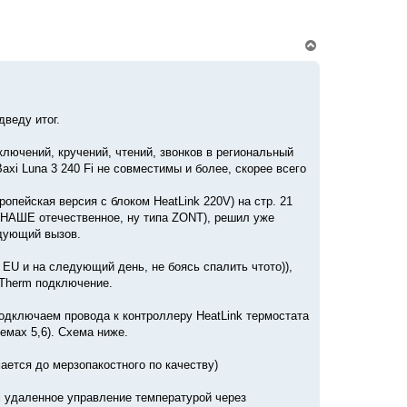
В
е
р
н
у
т
веду итог.
ь
с
я
ключений, кручений, чтений, звонков в региональный
к
axi Luna 3 240 Fi не совместимы и более, скорее всего
н
а
ч
ропейская версия с блоком HeatLink 220V) на стр. 21
а
о НАШЕ отечественное, ну типа ZONT), решил уже
л
едующий вызов.
у
 EU и на следующий день, не боясь спалить чтото)),
nTherm подключение.
подключаем провода к контроллеру HeatLink термостата
емах 5,6). Схема ниже.
мается до мерзопакостного по качеству)
Fi удаленное управление температурой через