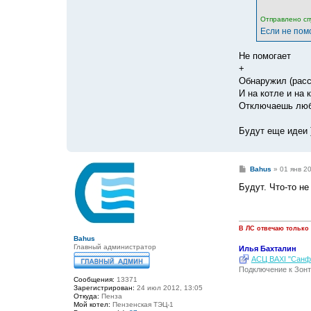
Отправлено спу
Если не помо
Не помогает
+
Обнаружил (расс
И на котле и на
Отключаешь любо
Будут еще идеи 
С
Bahus
»
01 янв 2
о
о
Будут. Что-то не
б
щ
е
н
и
В ЛС отвечаю только
е
Bahus
Главный администратор
Илья Бахталин
АСЦ BAXI "Санфо
Подключение к Зонт
Сообщения:
13371
Зарегистрирован:
24 июл 2012, 13:05
Откуда:
Пенза
Мой котел:
Пензенская ТЭЦ-1