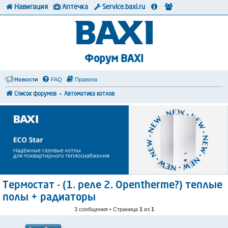
Навигация
Аптечка
Service.baxi.ru
Форум BAXI
Новости
FAQ
Правила
Список форумов
Автоматика котлов
Термостат - (1. реле 2. Opentherme?) теплые
полы + радиаторы
3 сообщения • Страница
1
из
1