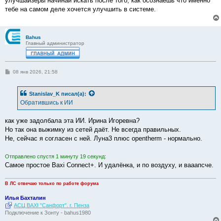
улучшайзеры начинай искать после того, как осознаешь что именно
тебе на самом деле хочется улучшить в системе.
Bahus
Главный администратор
С
08 янв 2026, 21:58
о
о
б
Stanislav_K
писал(а):
щ
е
Обратившись к ИИ
н
и
е
как уже задолбала эта ИИ. Ирина Игоревна?
Но так она выжимку из сетей даёт. Не всегда правильных.
Не, сейчас я согласен с ней. Луна3 плюс opentherm - нормально.
Отправлено спустя 1 минуту 19 секунд:
Самое простое Baxi Connect+. И удалёнка, и по воздуху, и вааапсче.
В ЛС отвечаю только по работе форума
Илья Бахталин
АСЦ BAXI "Санфорт". г. Пенза
Подключение к Зонту - bahus1980