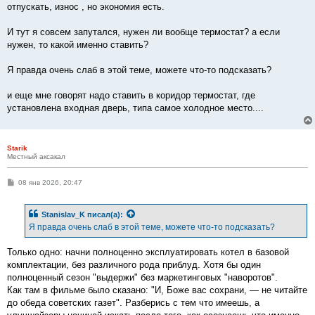
отпускать, износ , но экономия есть.
И тут я совсем запутался, нужен ли вообще термостат? а если
нужен, то какой именно ставить?
Я правда очень слаб в этой теме, можете что-то подсказать?
и еще мне говорят надо ставить в коридор термостат, где
установлена входная дверь, типа самое холодное место....
Starik
Местный аксакал
С
08 янв 2026, 20:47
о
о
б
Stanislav_K
писал(а):
щ
е
Я правда очень слаб в этой теме, можете что-то подсказать?
н
и
е
Только одно: начни полноценно эксплуатировать котел в базовой
комплектации, без различного рода приблуд. Хотя бы один
полноценный сезон "выдержи" без маркетинговых "наворотов".
Как там в фильме было сказано: "И, Боже вас сохрани, — не читайте
до обеда советских газет". Разберись с тем что имеешь, а