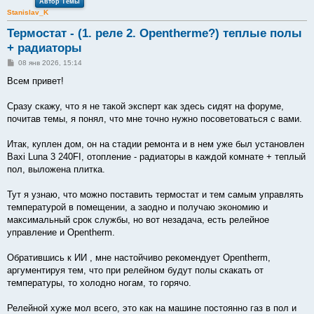
Автор Темы
Stanislav_K
Термостат - (1. реле 2. Opentherme?) теплые полы
+ радиаторы
С
08 янв 2026, 15:14
о
о
Всем привет!
б
щ
е
Сразу скажу, что я не такой эксперт как здесь сидят на форуме,
н
почитав темы, я понял, что мне точно нужно посоветоваться с вами.
и
е
Итак, куплен дом, он на стадии ремонта и в нем уже был установлен
Baxi Luna 3 240FI, отопление - радиаторы в каждой комнате + теплый
пол, выложена плитка.
Тут я узнаю, что можно поставить термостат и тем самым управлять
температурой в помещении, а заодно и получаю экономию и
максимальный срок службы, но вот незадача, есть релейное
управление и Opentherm.
Обратившись к ИИ , мне настойчиво рекомендует Opentherm,
аргументируя тем, что при релейном будут полы скакать от
температуры, то холодно ногам, то горячо.
Релейной хуже мол всего, это как на машине постоянно газ в пол и