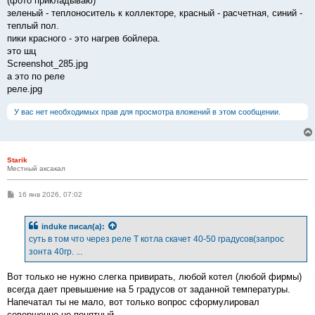
(фото прикладываю)
зеленый - теплоноситель к коллекторе, красный - расчетная, синий -
теплый пол.
пики красного - это нагрев бойлера.
это шц
Screenshot_285.jpg
а это по реле
реле.jpg
У вас нет необходимых прав для просмотра вложений в этом сообщении.
Starik
Местный аксакал
С
16 янв 2026, 07:02
о
о
б
induke
писал(а):
щ
е
суть в том что через реле Т котла скачет 40-50 градусов(запрос
н
зонта 40гр. ...
и
е
Вот только не нужно слегка привирать, любой котел (любой фирмы)
всегда дает превышение на 5 градусов от заданной температуры.
Напечатал ты не мало, вот только вопрос сформулировал
совершенно не понятный.