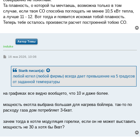
Та плавность, о которой ты мечтаешь, возможна только в том
случае, если твоя СО способна поглощать не менее 10,5 кВт тепла,
а лучше 11 - 12. Вот тогда и появится искомая тобой плавность.
Теперь тебе осталось произвести расчет построенной тобою СО.
Автор Темы
induke
С
16 янв 2026, 10:06
о
о
б
Starik
писал(а):
щ
е
любой котел (любой фирмы) всегда дает превышение на 5 градусов
н
от заданной температуры
и
е
на графиках все видно вообщето, что 10 и даже более.
мощность екотла выбрана большая для нагрева бойлера. так-то по
расходу газа дом потребляет 3-6квт.
зачем тогда в котле модуляция горелки, если он не может выставить
мощность не 30 а хотя бы 8квт?