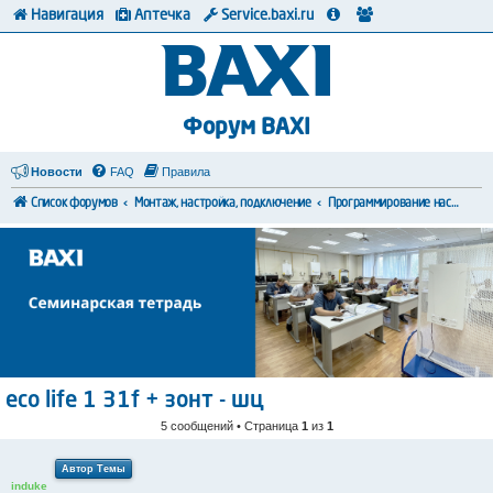
Навигация
Аптечка
Service.baxi.ru
Форум BAXI
Новости
FAQ
Правила
Список форумов
Монтаж, настройка, подключение
Программирование настроек
eco life 1 31f + зонт - шц
5 сообщений • Страница
1
из
1
Автор Темы
induke