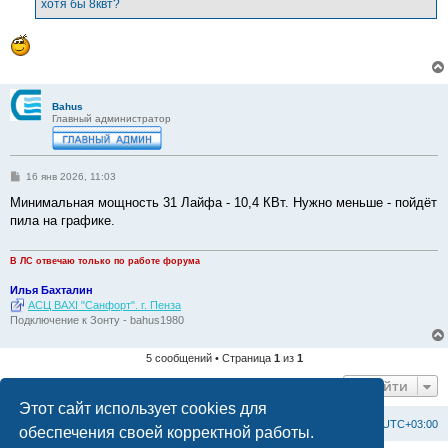
хотя бы 8квт?
Bahus
Главный администратор
С
16 янв 2026, 11:03
о
о
Минимальная мощность 31 Лайфа - 10,4 КВт. Нужно меньше - пойдёт
б
пила на графике.
щ
е
н
и
В ЛС отвечаю только по работе форума
е
Илья Бахталин
АСЦ BAXI "Санфорт". г. Пенза
Подключение к Зонту - bahus1980
5 сообщений • Страница
1
из
1
Перейти
Этот сайт использует cookies для
Список форумов
С
в
я
з
а
т
ь
с
я
с
а
д
м
и
н
и
с
т
р
а
ц
и
е
й
Часовой пояс:
UTC+03:00
обеспечения своей корректной работы.