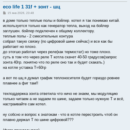
eco life 1 31f + зонт - шц
С
15 янв 2026, 23:48
о
о
в доме только теплые полы и бойлер. котел я так понимаю китай.
б
используется только как генератор тепла, выход на бойлер
щ
е
заглушен. бойлер подключен к общему коллектору.
н
теплые полы - 2 смесительных контура
и
е
собрал такую связку (по цифровой шине сейчас) и все как бы
работает но плохо.
до этогшо работал через реле(как термостат) но тоже плохо.
суть в том что через реле Т котла скачет 40-50 градусов(запрос
зонта 40гр. понятно что по реле оно так и будет скакать.)
на котле уставка Т=60гр
а вот по шц я думал график теплоносителя будет гораздо ровнее
плавнее а фиг там!!
техподдержка зонта ответила что ничо не знаем, мы модуляцию
только читаем а не задаем по шине, задаем только нужную Т и всё,
настраивайте сам котел.
ну собсно и вопрос к знатокам - что в котле перестроить чтоб он
плавно держал Т по шине цифровой???