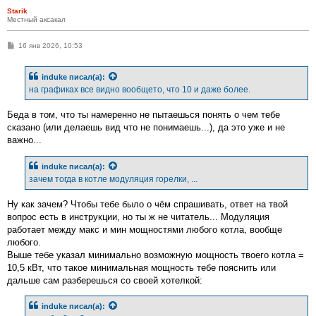
Starik
Местный аксакал
С
16 янв 2026, 10:53
о
о
б
induke
писал(а):
щ
е
на графиках все видно вообщето, что 10 и даже более.
н
и
е
Беда в том, что ты намеренно не пытаешься понять о чем тебе
сказано (или делаешь вид что не понимаешь...), да это уже и не
важно...
induke
писал(а):
зачем тогда в котле модуляция горелки, ...
Ну как зачем? Чтобы тебе было о чём спрашивать, ответ на твой
вопрос есть в инструкции, но ты ж не читатель... Модуляция
работает между макс и мин мощностями любого котла, вообще
любого.
Выше тебе указал минимально возможную мощность твоего котла =
10,5 кВт, что такое минимальная мощность тебе пояснить или
дальше сам разберешься со своей хотелкой:
induke
писал(а):