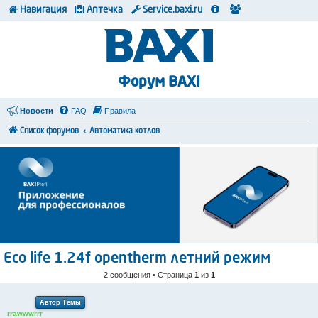
Навигация
Аптечка
Service.baxi.ru
Форум BAXI
Новости
FAQ
Правила
Список форумов
Автоматика котлов
Eco life 1.24f opentherm летний режим
2 сообщения • Страница
1
из
1
Автор Темы
rrawwwrrr