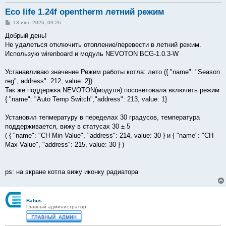
Eco life 1.24f opentherm летний режим
С
13 июн 2026, 09:26
о
о
Добрый день!
б
Не удалеться отключить отопление/перевести в летний режим.
щ
е
Использую wirenboard и модуль NEVOTON BCG-1.0.3-W
н
и
е
Устанавливаю значение Режим работы котла: лето ({ "name": "Season
reg", address": 212, value: 2})
Так же поддержка NEVOTON(модуля) посоветовала включить режим
{ "name": "Auto Temp Switch","address": 213, value: 1}
Установил тепмературу в переделах 30 градусов, температура
поддерживается, вижу в статусах 30 ± 5
( { "name": "CH Min Value", "address": 214, value: 30 } и { "name": "CH
Max Value", "address": 215, value: 30 } )
ps: на экране котла вижу иконку радиатора
Bahus
Главный администратор