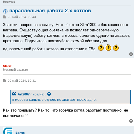
Новичок
параллельная работа 2-х котлов
С
20 май 2024, 09:43
о
о
Знатоки. вопрос на засыпку. Есть 2 котла Slim1300 и бак косвенного
б
нагрева. Существующая обвязка не позволяет одновременную
щ
е
(параллельную) работу котлов. в морозы сильные одного не хватает,
н
прохладно. Поделитесь пожалуйста схемой обвязки для
и
е
одновременной работы котлов на отопление и ГВс.
Starik
Местный аксакал
С
20 май 2024, 10:31
о
о
б
Art2007
писал(а):
щ
е
в морозы сильные одного не хватает, прохладно.
н
и
е
Как это понимать? Как то, что горелка котла работает постоянно, не
выключаясь?
Bahus