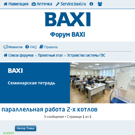
Навигация
Аптечка
Service.baxi.ru
Форум BAXI
Новости
FAQ
Правила
Список форумов
Проектный этап
Устройство системы ГВС
параллельная работа 2-х котлов
3 сообщения • Страница
1
из
1
Автор Темы
Art2007