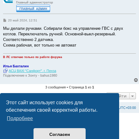
Главный администратор
С
20 май 2024, 12:51
о
о
Мы делали ручками. Собирали бокс на управление ГВС с двух
б
котлов. Переключатель ручной. Основной-выкл-резервный.
щ
е
Соответственно 2 датчика.
н
Схема рабочая, вот только не автомат
и
е
В ЛС отвечаю только по работе форума
Илья Бахталин
АСЦ BAXI "Санфорт". г. Пенза
Подключение к Зонту - bahus1980
3 сообщения • Страница
1
из
1
Перейти
Этот сайт использует cookies для
Список форумов
С
в
я
з
а
т
ь
с
я
с
а
д
м
и
н
и
с
т
р
а
ц
и
е
й
Часовой пояс:
UTC+03:00
обеспечения своей корректной работы.
Подробнее
Создано на основе
phpBB
® Forum Software © phpBB Limited
Официальный сайт BAXI в России
Конфиденциальность
|
Правила
Согласен