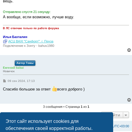
вещь.
и
е
Отправлено спустя 21 секунду:
А вообще, если возможно, лучше воду.
В ЛС отвечаю только по работе форума
Илья Бахталин
АСЦ BAXI "Санфорт". г. Пенза
Подключение к Зонту - bahus1980
Автор Темы
Евгений babai
Новичок
С
09 сен 2024, 17:13
о
о
Спасибо большое за ответ
всего доброго )
б
щ
е
н
и
3 сообщения • Страница
1
из
1
е
Перейти
Этот сайт использует cookies для
Список форумов
С
в
я
з
а
т
ь
с
я
с
а
д
м
и
н
и
с
т
р
а
ц
и
е
й
Часовой пояс:
UTC+03:00
обеспечения своей корректной работы.