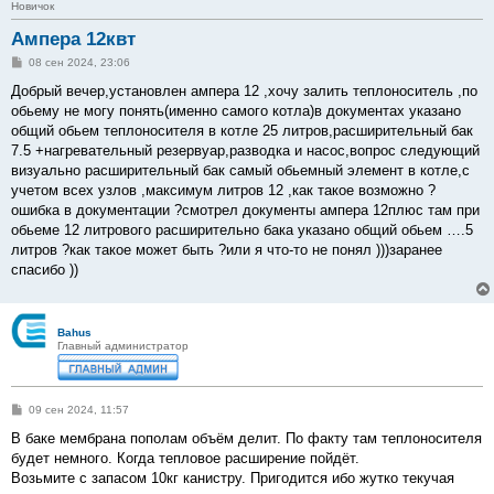
Новичок
Ампера 12квт
С
08 сен 2024, 23:06
о
о
Добрый вечер,установлен ампера 12 ,хочу залить теплоноситель ,по
б
обьему не могу понять(именно самого котла)в документах указано
щ
е
общий обьем теплоносителя в котле 25 литров,расширительный бак
н
7.5 +нагревательный резервуар,разводка и насос,вопрос следующий
и
е
визуально расширительный бак самый обьемный элемент в котле,с
учетом всех узлов ,максимум литров 12 ,как такое возможно ?
ошибка в документации ?смотрел документы ампера 12плюс там при
обьеме 12 литрового расширительно бака указано общий обьем ….5
литров ?как такое может быть ?или я что-то не понял )))заранее
спасибо ))
Bahus
Главный администратор
С
09 сен 2024, 11:57
о
о
В баке мембрана пополам объём делит. По факту там теплоносителя
б
будет немного. Когда тепловое расширение пойдёт.
щ
е
Возьмите с запасом 10кг канистру. Пригодится ибо жутко текучая
н