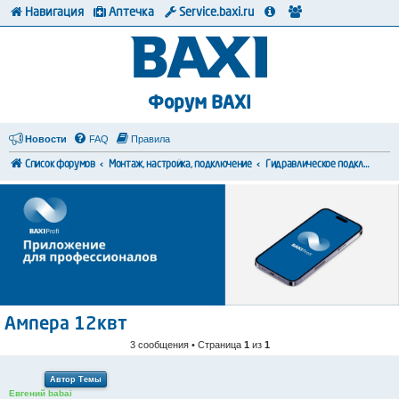
Навигация
Аптечка
Service.baxi.ru
Форум BAXI
Новости
FAQ
Правила
Список форумов
Монтаж, настройка, подключение
Гидравлическое подключение
Ампера 12квт
3 сообщения • Страница
1
из
1
Автор Темы
Евгений babai