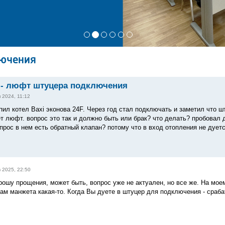
лючения
 - люфт штуцера подключения
 2024, 11:12
пил котел Baxi эконова 24F. Через год стал подключать и заметил что 
т люфт. вопрос это так и должно быть или брак? что делать? пробовал ду
прос в нем есть обратный клапан? потому что в вход отопления не дуетс
 2025, 22:50
рошу прощения, может быть, вопрос уже не актуален, но все же. На мо
там манжета какая-то. Когда Вы дуете в штуцер для подключения - сраба