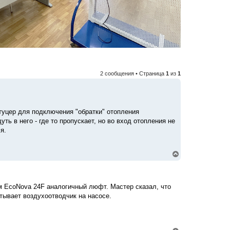
2 сообщения • Страница
1
из
1
штуцер для подключения "обратки" отопления
ть в него - где то пропускает, но во вход отопления не
я.
В
е
р
н
у
ем EcoNova 24F аналогичный люфт. Мастер сказал, что
т
тывает воздухоотводчик на насосе.
ь
с
я
к
н