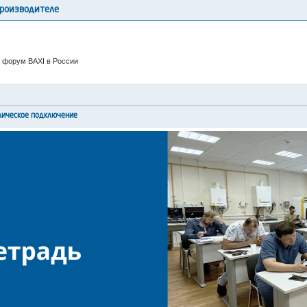
производителе
 форум BAXI в России
лическое подключение