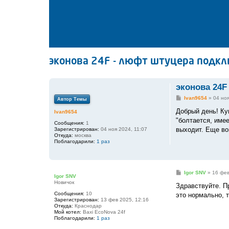
эконова 24F - люфт штуцера подк
эконова 24F
С
Ivan9654
»
04 ноя
Автор Темы
о
о
Добрый день! Ку
Ivan9654
б
"болтается, имее
щ
Сообщения:
1
е
выходит. Еще во
Зарегистрирован:
04 ноя 2024, 11:07
н
Откуда:
москва
и
Поблагодарили:
1 раз
е
С
Igor SNV
»
16 фев
Igor SNV
о
Новичок
о
Здравствуйте. П
б
Сообщения:
10
это нормально, 
щ
Зарегистрирован:
13 фев 2025, 12:16
е
Откуда:
Краснодар
н
Мой котел:
Baxi EcoNova 24f
и
Поблагодарили:
1 раз
е