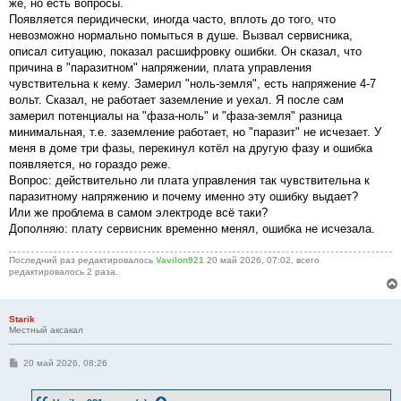
же, но есть вопросы.
щ
е
Появляется перидически, иногда часто, вплоть до того, что
н
невозможно нормально помыться в душе. Вызвал сервисника,
и
е
описал ситуацию, показал расшифровку ошибки. Он сказал, что
причина в "паразитном" напряжении, плата управления
чувствительна к кему. Замерил "ноль-земля", есть напряжение 4-7
вольт. Сказал, не работает заземление и уехал. Я после сам
замерил потенциалы на "фаза-ноль" и "фаза-земля" разница
минимальная, т.е. заземление работает, но "паразит" не исчезает. У
меня в доме три фазы, перекинул котёл на другую фазу и ошибка
появляется, но гораздо реже.
Вопрос: действительно ли плата управления так чувствительна к
паразитному напряжению и почему именно эту ошибку выдает?
Или же проблема в самом электроде всё таки?
Дополняю: плату сервисник временно менял, ошибка не исчезала.
Последний раз редактировалось
Vavilon921
20 май 2026, 07:02, всего
редактировалось 2 раза.
Starik
Местный аксакал
С
20 май 2026, 08:26
о
о
б