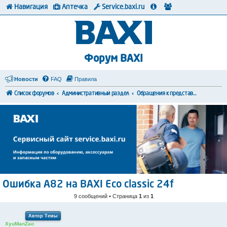
Навигация
Аптечка
Service.baxi.ru
Форум BAXI
Новости
FAQ
Правила
Список форумов
Административный раздел
Обращения к представителям BAXI
Ошибка А82 на BAXI Eco classic 24f
9 сообщений • Страница
1
из
1
Автор Темы
XyuManZao