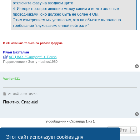
отключите фазу на вводном щите
4. Измерить сопротивление между синим и желто-зеленым
проводниками: оно должно быть не более 4 Ом.
Этим измерением мы установим, что на объекте выполнено
требование “глухозаземленной нейтрали”
В ЛС отвечаю только по работе форума
Илья Бахталин
АСЦ BAXI "Санфорт". г. Пенза
Подключение к Зонту - bahus1980
Vavilon921
С
21 май 2026, 05:53
о
о
Понятно. Спасибо!
б
щ
е
н
и
9 сообщений • Страница
1
из
1
е
Перейти
Этот сайт использует cookies для