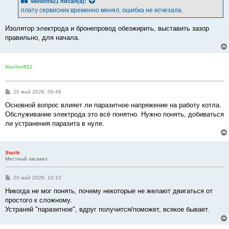
Vavilon921
писал(а):
щ
е
плату сервисник временно менял, ошибка не исчезала.
н
и
е
Изолятор электрода и бронепровод обезжирить, выставить зазор
правильно, для начала.
Vavilon921
С
20 май 2026, 09:46
о
о
Основной вопрос влияет ли паразитное напряжение на работу котла.
б
Обслуживание электрода это всё понятно. Нужно понять, добиваться
щ
е
ли устранения паразита в нуле.
н
и
е
Starik
Местный аксакал
С
20 май 2026, 10:15
о
о
Никогда не мог понять, почему некоторые не желают двигаться от
б
простого к сложному.
щ
е
Устраняй "паразитное", вдруг получится/поможет, всякое бывает.
н
и
е