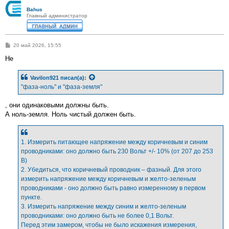
Bahus
Главный администратор
С
20 май 2026, 15:55
о
о
Не
б
щ
е
Vavilon921
писал(а):
н
"фаза-ноль" и "фаза-земля"
и
е
, они одинаковыми должны быть.
А ноль-земля. Ноль чистый должен быть.
1. Измерить питающее напряжение между коричневым и синим
проводниками: оно должно быть 230 Вольт +/- 10% (от 207 до 253
В)
2. Убедиться, что коричневый проводник – фазный. Для этого
измерить напряжение между коричневым и желто-зеленым
проводниками - оно должно быть равно измеренному в первом
пункте.
3. Измерить напряжение между синим и желто-зеленым
проводниками: оно должно быть не более 0,1 Вольт.
Перед этим замером, чтобы не было искажения измерения,