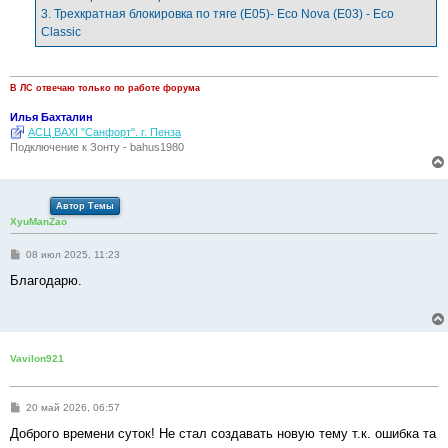
3. Трехкратная блокировка по тяге (Е05)- Eco Nova (Е03) - Eco
Classic
В ЛС отвечаю только по работе форума
Илья Бахталин
АСЦ BAXI "Санфорт". г. Пенза
Подключение к Зонту - bahus1980
Автор Темы
XyuManZao
С
08 июл 2025, 11:23
о
о
Благодарю.
б
щ
е
н
и
е
Vavilon921
С
20 май 2026, 06:57
о
о
Доброго времени суток! Не стал создавать новую тему т.к. ошибка та
б