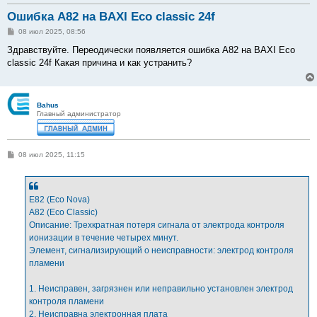
Ошибка А82 на BAXI Eco classic 24f
С
08 июл 2025, 08:56
о
о
Здравствуйте. Переодически появляется ошибка А82 на BAXI Eco
б
classic 24f Какая причина и как устранить?
щ
е
н
и
е
Bahus
Главный администратор
С
08 июл 2025, 11:15
о
о
б
щ
е
E82 (Eco Nova)
н
A82 (Eco Classic)
и
е
Описание: Трехкратная потеря сигнала от электрода контроля
ионизации в течение четырех минут.
Элемент, сигнализирующий о неисправности: электрод контроля
пламени
1. Неисправен, загрязнен или неправильно установлен электрод
контроля пламени
2. Неисправна электронная плата