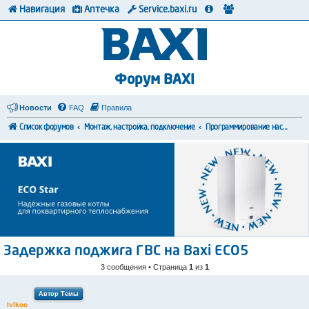
Навигация
Аптечка
Service.baxi.ru
Форум BAXI
Новости
FAQ
Правила
Список форумов
Монтаж, настройка, подключение
Программирование настроек
Задержка поджига ГВС на Baxi ECO5
3 сообщения • Страница
1
из
1
Автор Темы
lvlkoo