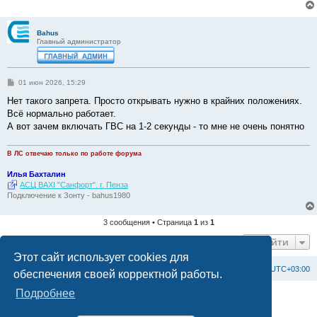
Bahus
Главный администратор
С
01 июн 2026, 15:29
о
о
Нет такого запрета. Просто открывать нужно в крайних положениях.
б
Всё нормально работает.
щ
е
А вот зачем включать ГВС на 1-2 секунды - то мне не очень понятно
н
и
е
В ЛС отвечаю только по работе форума
Илья Бахталин
АСЦ BAXI "Санфорт". г. Пенза
Подключение к Зонту - bahus1980
3 сообщения • Страница
1
из
1
Перейти
Этот сайт использует cookies для
Список форумов
С
в
я
з
а
т
ь
с
я
с
а
д
м
и
н
и
с
т
р
а
ц
и
е
й
Часовой пояс:
UTC+03:00
обеспечения своей корректной работы.
Подробнее
Создано на основе
phpBB
® Forum Software © phpBB Limited
Официальный сайт BAXI в России