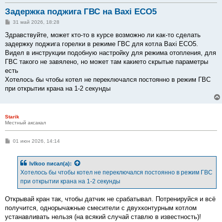
Задержка поджига ГВС на Baxi ECO5
С
31 май 2026, 18:28
о
о
Здравствуйте, может кто-то в курсе возможно ли как-то сделать
б
задержку поджига горелки в режиме ГВС для котла Baxi ECO5.
щ
е
Видел в инструкции подобную настройку для режима отопления, для
н
ГВС такого не завялено, но может там какието скрытые параметры
и
е
есть
Хотелось бы чтобы котел не переключался постоянно в режим ГВС
при открытии крана на 1-2 секунды
Starik
Местный аксакал
С
01 июн 2026, 14:14
о
о
б
lvlkoo
писал(а):
щ
е
Хотелось бы чтобы котел не переключался постоянно в режим ГВС
н
при открытии крана на 1-2 секунды
и
е
Открывай кран так, чтобы датчик не срабатывал. Потренируйся и всё
получится, однорычажные смесители с двухконтурным котлом
устанавливать нельзя (на всякий случай ставлю в известность)!