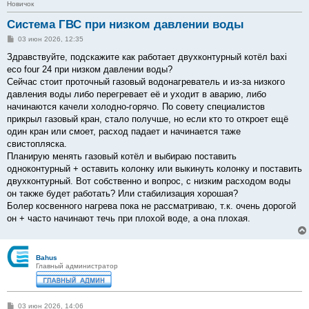
Новичок
Система ГВС при низком давлении воды
С
03 июн 2026, 12:35
о
о
Здравствуйте, подскажите как работает двухконтурный котёл baxi
б
eco four 24 при низком давлении воды?
щ
е
Сейчас стоит проточный газовый водонагреватель и из-за низкого
н
давления воды либо перегревает её и уходит в аварию, либо
и
е
начинаются качели холодно-горячо. По совету специалистов
прикрыл газовый кран, стало получше, но если кто то откроет ещё
один кран или смоет, расход падает и начинается таже
свистопляска.
Планирую менять газовый котёл и выбираю поставить
одноконтурный + оставить колонку или выкинуть колонку и поставить
двухконтурный. Вот собственно и вопрос, с низким расходом воды
он также будет работать? Или стабилизация хорошая?
Болер косвенного нагрева пока не рассматриваю, т.к. очень дорогой
он + часто начинают течь при плохой воде, а она плохая.
Bahus
Главный администратор
С
03 июн 2026, 14:06