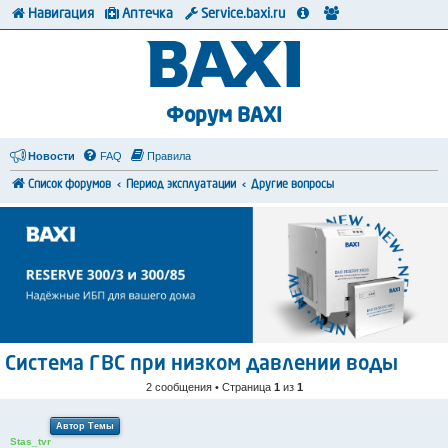
Навигация
Аптечка
Service.baxi.ru
Форум BAXI
Новости
FAQ
Правила
Список форумов
Период эксплуатации
Другие вопросы
Система ГВС при низком давлении воды
2 сообщения • Страница
1
из
1
Автор Темы
Stas_tvr