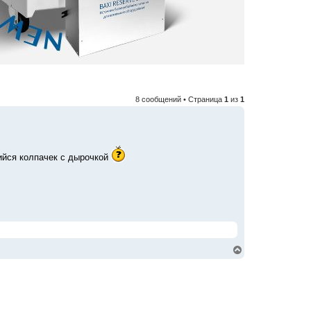
8 сообщений • Страница
1
из
1
ийся колпачек с дырочкой
В
е
р
н
у
т
ь