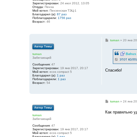
Зарегистрирован:
24 июл 2012, 13:05
Откуда:
Пенза
Мой котел:
Пензенская ТЭЦ-1
Благодарил (а):
87 раз
Поблагодарили:
1756 раз
Возраст:
46
С
tuman
»
20 янв 20
о
Автор Темы
о
б
Bahus
tuman
щ
Забегающий
е
этот колп
н
Сообщения:
47
и
Зарегистрирован:
19 янв 2017, 20:17
е
Спасибо!
Мой котел:
ecos compact 5
Благодарил (а):
1 раз
Поблагодарили:
1 раз
Возраст:
54
С
tuman
»
24 янв 20
о
Автор Темы
о
Как правильно у
б
tuman
щ
Забегающий
е
н
Сообщения:
47
и
Зарегистрирован:
19 янв 2017, 20:17
е
Мой котел:
ecos compact 5
Благодарил (а):
1 раз