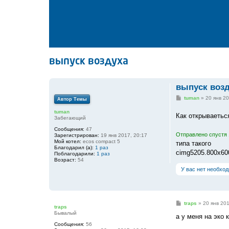
выпуск воздуха
выпуск воз
С
tuman
»
20 янв 20
Автор Темы
о
о
tuman
Как открываетьс
б
Забегающий
щ
е
Сообщения:
47
Отправлено спустя 1
н
Зарегистрирован:
19 янв 2017, 20:17
и
Мой котел:
ecos compact 5
типа такого
е
Благодарил (а):
1 раз
cimg5205.800x60
Поблагодарили:
1 раз
Возраст:
54
У вас нет необхо
С
traps
»
20 янв 201
traps
о
Бывалый
о
а у меня на эко 
б
Сообщения:
56
щ