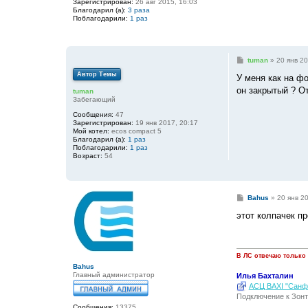
Зарегистрирован:
26 авг 2015, 16:03
е
Благодарил (а):
3 раза
н
Поблагодарили:
1 раз
и
е
С
tuman
»
20 янв 20
о
Автор Темы
о
У меня как на фо
б
он закрытый ? О
tuman
щ
Забегающий
е
н
Сообщения:
47
и
Зарегистрирован:
19 янв 2017, 20:17
е
Мой котел:
ecos compact 5
Благодарил (а):
1 раз
Поблагодарили:
1 раз
Возраст:
54
С
Bahus
»
20 янв 2
о
о
этот колпачек пр
б
щ
е
н
и
В ЛС отвечаю только
е
Bahus
Главный администратор
Илья Бахталин
АСЦ BAXI "Санфо
Подключение к Зонт
Сообщения:
13375