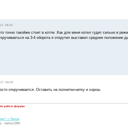
17, 08:42
то точно такойже стоит в котле .Как для меня котел гудит сильно в реж
ткручиваеться на 3-4 оборота я открутил выставил среднее положение ды
017, 09:30
осто откручивается. Оставить на полнитки-нитку и хорош.
 по работе форума
рт". г. Пенза
у - bahus1980