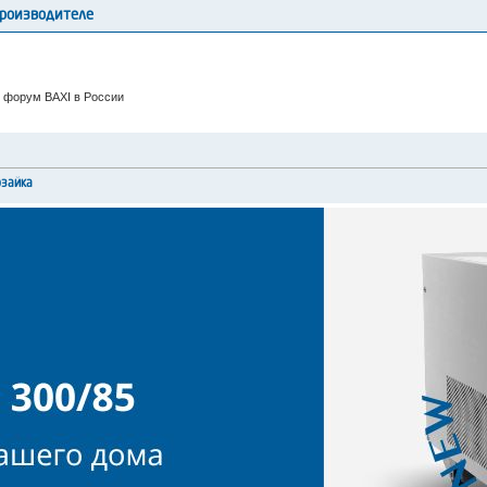
производителе
 форум BAXI в России
рзайка