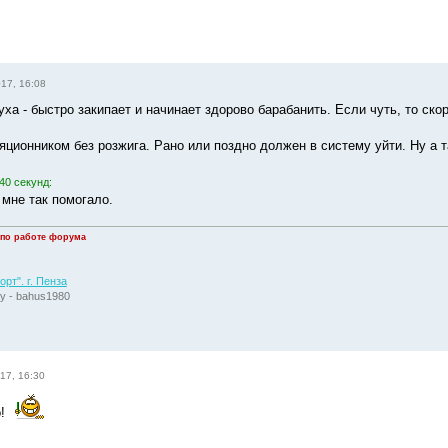
017, 16:08
ха - быстро закипает и начинает здорово барабанить. Если чуть, то ско
яционником без розжига. Рано или поздно должен в систему уйти. Ну а т
40 секунд:
 мне так помогало.
 по работе форума
рт". г. Пенза
у - bahus1980
17, 16:30
о!