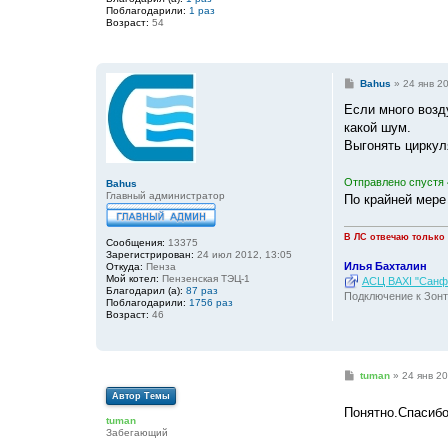
Поблагодарили:
1 раз
Возраст:
54
С
Bahus
»
24 янв 2
о
о
Если много возду
б
какой шум.
щ
е
Выгонять циркул
н
и
е
Отправлено спустя 
Bahus
Главный администратор
По крайней мере
В ЛС отвечаю только
Сообщения:
13375
Зарегистрирован:
24 июл 2012, 13:05
Илья Бахталин
Откуда:
Пенза
Мой котел:
Пензенская ТЭЦ-1
АСЦ BAXI "Санфо
Благодарил (а):
87 раз
Подключение к Зонт
Поблагодарили:
1756 раз
Возраст:
46
С
tuman
»
24 янв 20
о
Автор Темы
о
Понятно.Спасиб
б
tuman
щ
Забегающий
е
н