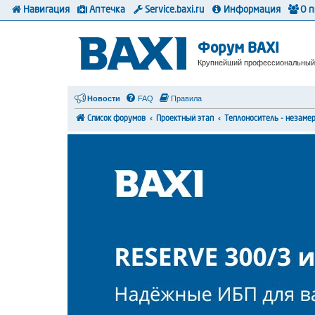
Навигация
Аптечка
Service.baxi.ru
Информация
О 
Форум BAXI
Крупнейший профессиональный
Новости
FAQ
Правила
Список форумов
Проектный этап
Теплоноситель - незаме