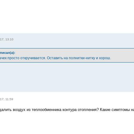
17, 13:10
писал(а):
ачек просто откручивается. Оставить на полнитки-нитку и хорош.
17, 11:59
далить воздух из теплообменника контура отопления? Какие симптомы н