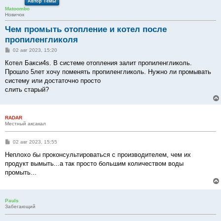
Автор Темы
Matoombo
Новичок
Чем промыть отопление и котел после
пропиленгликоля
С
02 авг 2023, 15:20
о
о
Котел Бакси4s. В системе отопления залит пропиленгликоль.
б
Прошло 5лет хочу поменять пропиленгликоль. Нужно ли промывать
щ
е
систему или достаточно просто
н
слить старый?
и
е
RADAR
Местный аксакал
С
02 авг 2023, 15:55
о
о
Неплохо бы проконсультироваться с производителем, чем их
б
продукт вымыть...а так просто большим количеством воды
щ
е
промыть...
н
и
е
Pauls
Забегающий