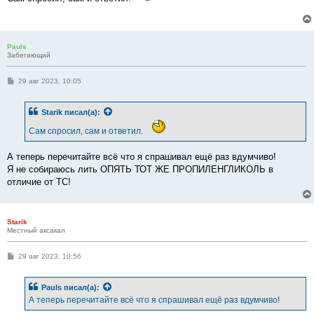
щ
е
н
и
е
Pauls
Забегающий
С
29 авг 2023, 10:05
о
о
б
Starik
писал(а):
щ
е
Сам спросил, сам и ответил.
н
и
е
А теперь перечитайте всё что я спрашивал ещё раз вдумчиво!
Я не собираюсь лить ОПЯТЬ ТОТ ЖЕ ПРОПИЛЕНГЛИКОЛЬ в
отличие от ТС!
Starik
Местный аксакал
С
29 авг 2023, 10:56
о
о
б
Pauls
писал(а):
щ
е
А теперь перечитайте всё что я спрашивал ещё раз вдумчиво!
н