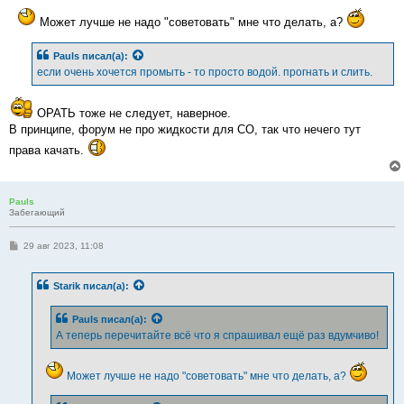
и
е
Может лучше не надо "советовать" мне что делать, а?
Pauls
писал(а):
если очень хочется промыть - то просто водой. прогнать и слить.
ОРАТЬ тоже не следует, наверное.
В принципе, форум не про жидкости для СО, так что нечего тут
права качать.
Pauls
Забегающий
С
29 авг 2023, 11:08
о
о
б
Starik
писал(а):
щ
е
н
Pauls
писал(а):
и
е
А теперь перечитайте всё что я спрашивал ещё раз вдумчиво!
Может лучше не надо "советовать" мне что делать, а?