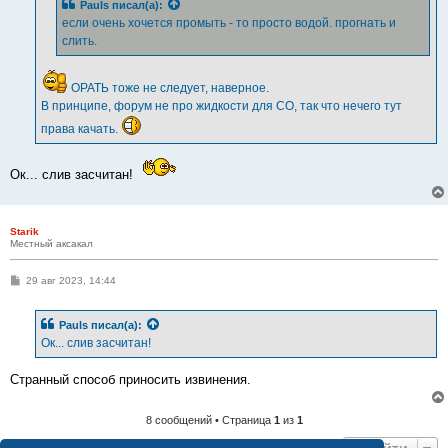
Pauls
писал(а):
если очень хочется промыть - то просто водой. прогнать и
слить.
ОРАТЬ тоже не следует, наверное.
В принципе, форум не про жидкости для СО, так что нечего тут
права качать.
Ок... слив засчитан!
Starik
Местный аксакал
С
29 авг 2023, 14:44
о
о
б
Pauls
писал(а):
щ
е
Ок... слив засчитан!
н
и
е
Странный способ приносить извинения.
8 сообщений • Страница
1
из
1
Перейти