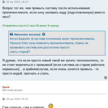
С
28 авг 2023, 16:19
о
о
Вопрос тот же, чем промыть систему после использования
б
пропиленгликоля, если хочу заливать воду (подготовленную) вместо
щ
е
него?
н
и
е
Отправлено спустя 2 часа 25 минут 9 секунд:
Matoombo
писал(а):
Котел Бакси4s. В системе отопления залит пропиленгликоль.
Прошло 5лет хочу поменять пропиленгликоль. Нужно ли
промывать систему или достаточно просто
слить старый?
Я думаю, что если просто новый такой же залить теплоноситель, то
не стоит морочиться с промывкой (если система на старом работала
нормально)....в крайнемслучае, если очень хочется промыть - то
просто водой. прогнать и слить.
Starik
Местный аксакал
С
28 авг 2023, 19:15
о
о
Сам спросил, сам и ответил.
б