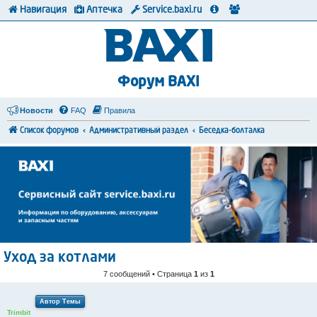
Навигация
Аптечка
Service.baxi.ru
Форум BAXI
Новости
FAQ
Правила
Список форумов
Административный раздел
Беседка-болталка
Уход за котлами
7 сообщений • Страница
1
из
1
Автор Темы
Trimbit