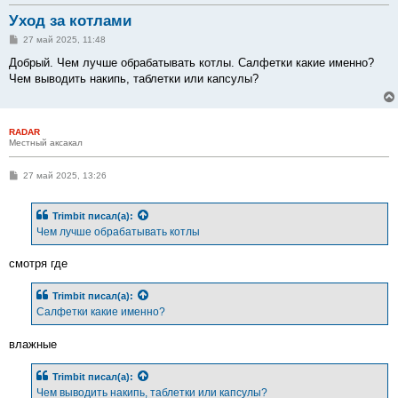
Уход за котлами
С
27 май 2025, 11:48
о
о
Добрый. Чем лучше обрабатывать котлы. Салфетки какие именно?
б
Чем выводить накипь, таблетки или капсулы?
щ
е
н
и
е
RADAR
Местный аксакал
С
27 май 2025, 13:26
о
о
б
Trimbit
писал(а):
щ
е
Чем лучше обрабатывать котлы
н
и
е
смотря где
Trimbit
писал(а):
Салфетки какие именно?
влажные
Trimbit
писал(а):
Чем выводить накипь, таблетки или капсулы?