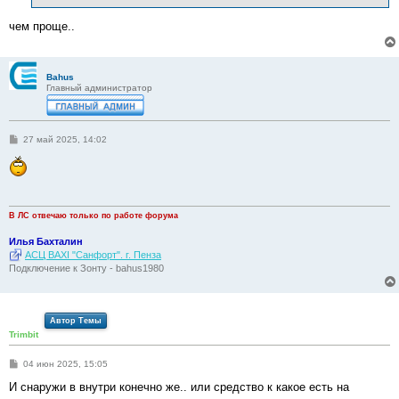
чем проще..
Bahus
Главный администратор
С
27 май 2025, 14:02
о
о
б
щ
е
н
и
В ЛС отвечаю только по работе форума
е
Илья Бахталин
АСЦ BAXI "Санфорт". г. Пенза
Подключение к Зонту - bahus1980
Автор Темы
Trimbit
С
04 июн 2025, 15:05
о
о
И снаружи в внутри конечно же.. или средство к какое есть на
б