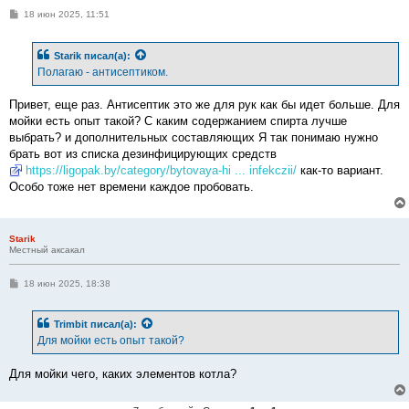
С
18 июн 2025, 11:51
о
о
б
Starik
писал(а):
щ
е
Полагаю - антисептиком.
н
и
е
Привет, еще раз. Антисептик это же для рук как бы идет больше. Для
мойки есть опыт такой? С каким содержанием спирта лучше
выбрать? и дополнительных составляющих Я так понимаю нужно
брать вот из списка дезинфицирующих средств
https://ligopak.by/category/bytovaya-hi ... infekczii/
как-то вариант.
Особо тоже нет времени каждое пробовать.
Starik
Местный аксакал
С
18 июн 2025, 18:38
о
о
б
Trimbit
писал(а):
щ
е
Для мойки есть опыт такой?
н
и
е
Для мойки чего, каких элементов котла?