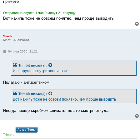
примете
щ
е
н
Отправлено спустя 1 час 9 минут 21 секунду:
и
е
Вот накипь тоже не совсем понятно, чем проще выводить
Starik
Местный аксакал
С
04 июн 2025, 21:21
о
о
б
Trimbit
писал(а):
щ
е
И снаружи в внутри конечно же..
н
и
е
Полагаю - антисептиком.
Trimbit
писал(а):
Вот накипь тоже не совсем понятно, чем проще выводить
Иногда проще скребком снимать, но это смотря откуда.
Автор Темы
Trimbit