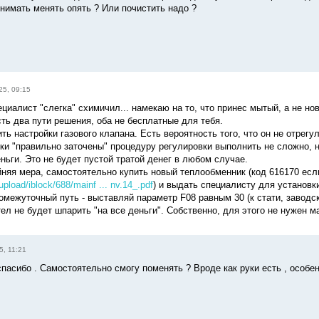
нимать менять опять ? Или почистить надо ?
25, 09:15
ециалист "слегка" схимичил... намекаю на то, что принес мытый, а не н
ть два пути решения, оба не бесплатные для тебя.
ть настройки газового клапана. Есть вероятность того, что он не отрег
уки "правильно заточены" процедуру регулировки выполнить не сложно, н
ньги. Это не будет пустой тратой денег в любом случае.
айняя мера, самостоятельно купить новый теплообменник (код 616170 ес
/upload/iblock/688/mainf ... nv.14_.pdf
) и выдать специалисту для установк
ромежуточный путь - выставляй параметр F08 равным 30 (к стати, заводс
ел не будет шпарить "на все деньги". Собственно, для этого не нужен ма
5, 11:21
 спасибо . Самостоятельно смогу поменять ? Вроде как руки есть , особе