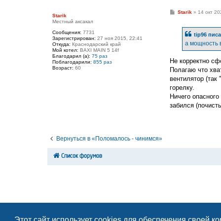
С
Starik
»
14 окт 20
Starik
о
Местный аксакал
о
б
Сообщения:
7731
tip96
писа
щ
Зарегистрирован:
27 ноя 2015, 22:41
е
а мощность 
Откуда:
Краснодарский край
н
Мой котел:
BAXI MAIN 5 14f
и
Благодарил (а):
75 раз
е
Не корректно сф
Поблагодарили:
855 раз
Возраст:
60
Полагаю что хват
вентилятор (так
горелку.
Ничего опасного
забился (почисть,
Вернуться в «Поломалось - чинимся»
Список форумов
Этот сайт использует cookies для обеспечения своей к