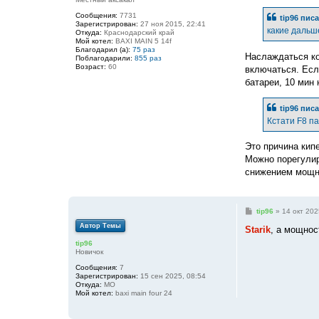
о
б
Сообщения:
7731
tip96
писа
щ
Зарегистрирован:
27 ноя 2015, 22:41
е
какие дальш
Откуда:
Краснодарский край
н
Мой котел:
BAXI MAIN 5 14f
и
Благодарил (а):
75 раз
е
Наслаждаться ко
Поблагодарили:
855 раз
Возраст:
60
включаться. Есл
батареи, 10 мин 
tip96
писа
Кстати F8 п
Это причина кипе
Можно порегулир
снижением мощно
С
tip96
»
14 окт 202
о
Автор Темы
о
Starik
, а мощнос
б
tip96
щ
Новичок
е
н
Сообщения:
7
и
Зарегистрирован:
15 сен 2025, 08:54
е
Откуда:
МО
Мой котел:
baxi main four 24