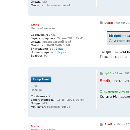
Откуда:
МО
Мой котел:
baxi main four 24
С
Starik
»
09 окт 20
Starik
о
Местный аксакал
о
б
Сообщения:
7731
tip96
писа
щ
Зарегистрирован:
27 ноя 2015, 22:41
е
Самостоятел
Откуда:
Краснодарский край
н
Мой котел:
BAXI MAIN 5 14f
и
Благодарил (а):
75 раз
е
Ты для начала п
Поблагодарили:
855 раз
Возраст:
60
Пока не торопис
С
tip96
»
09 окт 202
о
Автор Темы
о
Starik
, поставил
б
tip96
щ
Новичок
е
Отправлено спустя 
н
Кстати F8 парам
Сообщения:
7
и
Зарегистрирован:
15 сен 2025, 08:54
е
Откуда:
МО
Мой котел:
baxi main four 24
С
Starik
»
10 окт 20
Starik
о
Местный аксакал