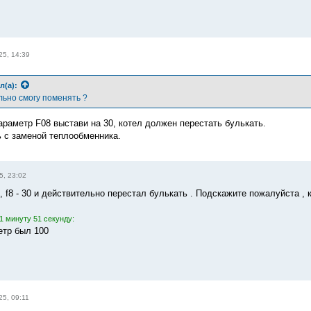
25, 14:39
л(а):
ьно смогу поменять ?
араметр F08 выстави на 30, котел должен перестать булькать.
ь с заменой теплообменника.
5, 23:02
 , f8 - 30 и действительно перестал булькать . Подскажите пожалуйста ,
1 минуту 51 секунду:
етр был 100
25, 09:11