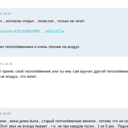
5, 14:53
л , колпачек открыт , почистил , только не течёт .
.ru/shorts/43314df0b3f9f6 ... b91b1d21a/
 из теплообменника и очень похоже на воздух .
25, 16:26
т принёс свой теплообменник или ты ему сам вручил другой теплообмен
не воздух, это кипит...
5, 00:40
омню , жена дома была , старый теплообменник меняли , потому что не гр
Этот звук не всегда бывает , т.е. не при каждом пуске , 1 из 5 раз . По