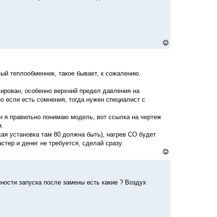
с
я
к
н
а
ч
В
а
е
л
р
у
н
у
овый теплообменник, такое бывает, к сожалению.
т
ь
с
улирован, особенно верхний предел давления на
я
о если есть сомнения, тогда нужен специалист с
к
н
ли я правильно понимаю модель, вот ссылка на чертеж
а
ч
и.
а
кая установка там 80 должна быть), нагрев СО будет
л
стер и денег не требуется, сделай сразу.
у
В
е
р
н
у
нности запуска после замены есть какие ? Воздух
т
ь
с
я
к