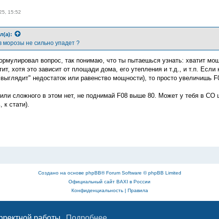
25, 15:52
л(а):
в морозы не сильно упадет ?
ормулировал вопрос, так понимаю, что ты пытаешься узнать: хватит мощ
ит, хотя это зависит от площади дома, его утепления и т.д., и т.п. Если
 "выглядит" недостаток или равенство мощности), то просто увеличишь F
 или сложного в этом нет, не поднимай F08 выше 80. Может у тебя в СО
 к стати).
Создано на основе
phpBB
® Forum Software © phpBB Limited
Официальный сайт BAXI в России
Конфиденциальность
|
Правила
орректной работы.
Подробнее