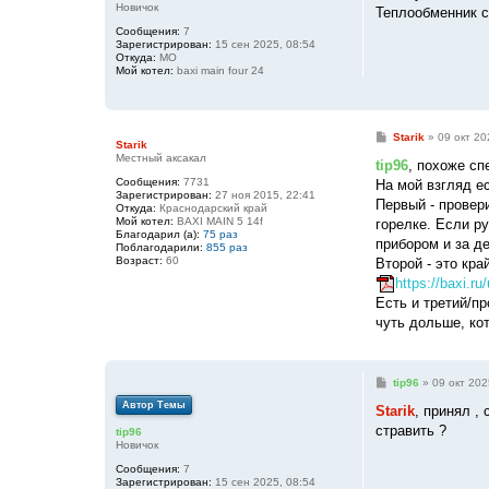
Новичок
е
Теплообменник с
н
Сообщения:
7
и
Зарегистрирован:
15 сен 2025, 08:54
е
Откуда:
МО
Мой котел:
baxi main four 24
С
Starik
»
09 окт 20
Starik
о
Местный аксакал
о
tip96
, похоже сп
б
Сообщения:
7731
На мой взгляд ес
щ
Зарегистрирован:
27 ноя 2015, 22:41
е
Первый - провери
Откуда:
Краснодарский край
н
Мой котел:
BAXI MAIN 5 14f
горелке. Если р
и
Благодарил (а):
75 раз
е
прибором и за де
Поблагодарили:
855 раз
Возраст:
60
Второй - это кр
https://baxi.ru
Есть и третий/п
чуть дольше, кот
С
tip96
»
09 окт 202
о
Автор Темы
о
Starik
, принял ,
б
стравить ?
tip96
щ
Новичок
е
н
Сообщения:
7
и
Зарегистрирован:
15 сен 2025, 08:54
е