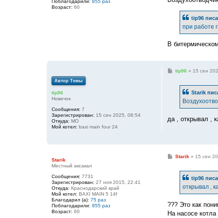
Поблагодарили:
855 раз
Возраст:
60
tip96
писа
при работе гв
В битермическом
С
tip96
»
15 сен 202
о
Автор Темы
о
б
Starik
пис
tip96
щ
Новичок
е
Воздухоотвод
н
Сообщения:
7
и
Зарегистрирован:
15 сен 2025, 08:54
е
да , открывал , 
Откуда:
МО
Мой котел:
baxi main four 24
С
Starik
»
15 сен 20
Starik
о
Местный аксакал
о
б
Сообщения:
7731
tip96
писа
щ
Зарегистрирован:
27 ноя 2015, 22:41
е
открывал , к
Откуда:
Краснодарский край
н
Мой котел:
BAXI MAIN 5 14f
и
Благодарил (а):
75 раз
е
??? Это как пон
Поблагодарили:
855 раз
Возраст:
60
На насосе котла 