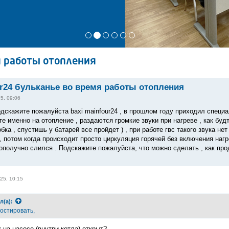
я работы отопления
ur24 бульканье во время работы отопления
5, 09:06
одскажите пожалуйста baxi mainfour24 , в прошлом году приходил специа
е именно на отопление , раздаются громкие звуки при нагреве , как будт
обка , спустишь у батарей все пройдет ) , при работе гвс такого звука не
, потом когда происходит просто циркуляция горячей без включения нагре
ополучно слился . Подскажите пожалуйста, что можно сделать , как прод
25, 10:15
л(а):
ностировать,
 на насосе (внутри котла) открыт?