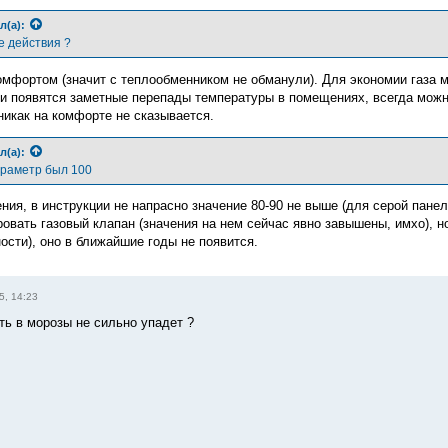
л(а):
е действия ?
мфортом (значит с теплообменником не обманули). Для экономии газа м
и появятся заметные перепады температуры в помещениях, всегда можн
никак на комфорте не сказывается.
л(а):
араметр был 100
ния, в инструкции не напрасно значение 80-90 не выше (для серой панел
овать газовый клапан (значения на нем сейчас явно завышены, имхо), н
сти), оно в ближайшие годы не появится.
5, 14:23
ть в морозы не сильно упадет ?