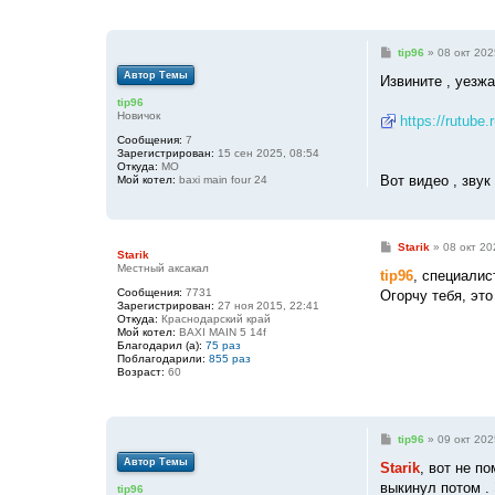
С
tip96
»
08 окт 202
о
Автор Темы
о
Извините , уезжа
б
tip96
щ
Новичок
е
https://rutube
н
Сообщения:
7
и
Зарегистрирован:
15 сен 2025, 08:54
е
Откуда:
МО
Вот видео , звук
Мой котел:
baxi main four 24
С
Starik
»
08 окт 20
Starik
о
Местный аксакал
о
tip96
, специалис
б
Сообщения:
7731
Огорчу тебя, это 
щ
Зарегистрирован:
27 ноя 2015, 22:41
е
Откуда:
Краснодарский край
н
Мой котел:
BAXI MAIN 5 14f
и
Благодарил (а):
75 раз
е
Поблагодарили:
855 раз
Возраст:
60
С
tip96
»
09 окт 202
о
Автор Темы
о
Starik
, вот не п
б
выкинул потом . 
tip96
щ