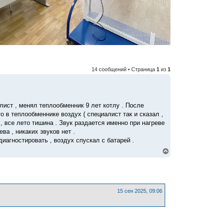
14 сообщений • Страница
1
из
1
лист , менял теплообменник 9 лет котлу . После
о в теплообменнике воздух ( специалист так и сказал ,
т , все лето тишина . Звук раздается именно при нагреве
ва , никаких звуков нет .
иагностировать , воздух спускал с батарей .
В
е
р
н
у
т
ь
15 сен 2025, 09:06
с
я
к