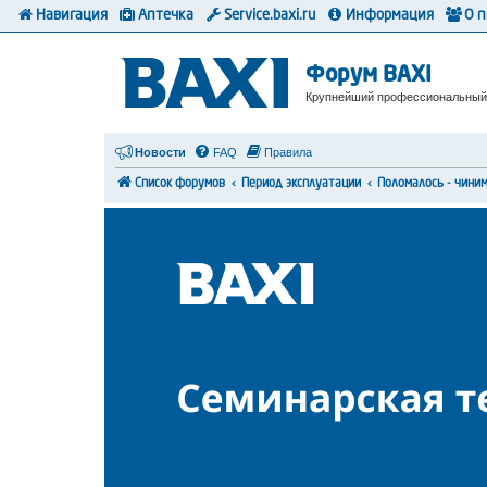
Навигация
Аптечка
Service.baxi.ru
Информация
О 
Форум BAXI
Крупнейший профессиональный
Новости
FAQ
Правила
Список форумов
Период эксплуатации
Поломалось - чини