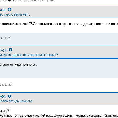
л(а):
с такого звука нет...
 теплообменнике ГВС готовится как в проточном водонагревателе и поэ
5, 10:20
ал(а):
чик на насосе (внутри котла) открыт?
капало оттуда немного .
25, 11:22
л(а):
апало оттуда немного
имать?
установлен автоматический воздухоотводчик, колпачок должен быть откры