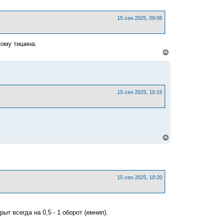
н
а
ч
15 сен 2025, 09:06
а
л
у
тому тишина.
В
е
р
н
у
т
ь
15 сен 2025, 10:15
с
я
к
н
а
ч
В
а
е
л
р
у
н
у
т
ь
15 сен 2025, 10:20
с
я
к
н
а
т всегда на 0,5 - 1 оборот (емнип).