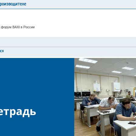
производителе
 форум BAXI в России
мся