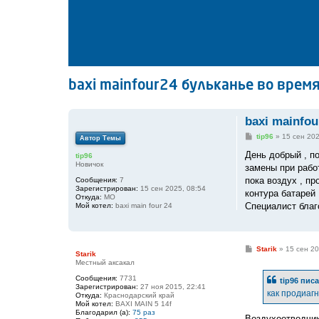
baxi mainfour24 бульканье во врем
baxi mainfo
С
tip96
»
15 сен 202
Автор Темы
о
о
День добрый , п
tip96
б
Новичок
замены при работ
щ
е
пока воздух , пр
Сообщения:
7
н
Зарегистрирован:
15 сен 2025, 08:54
контура батарей 
и
Откуда:
МО
е
Специалист благ
Мой котел:
baxi main four 24
С
Starik
»
15 сен 20
Starik
о
Местный аксакал
о
б
Сообщения:
7731
tip96
писа
щ
Зарегистрирован:
27 ноя 2015, 22:41
е
как продиаг
Откуда:
Краснодарский край
н
Мой котел:
BAXI MAIN 5 14f
и
Благодарил (а):
75 раз
е
Воздухоотводчик