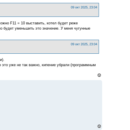
т
ь
09 окт 2025, 23:04
с
я
к
ожно F11 = 10 выставить, котел будет реже
н
а
о будет уменьшить это значение. У меня чугунные
ч
а
л
у
09 окт 2025, 23:04
и).
о это уже не так важно, кипение убрали (программным
В
е
р
н
у
т
ь
с
я
к
н
а
ч
В
а