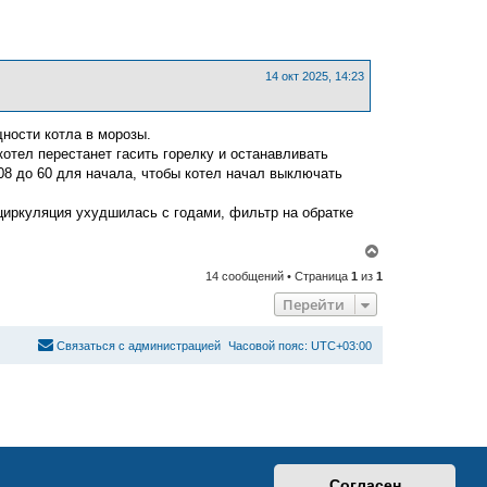
е
л
р
у
н
у
т
ь
14 окт 2025, 14:23
с
я
к
ности котла в морозы.
н
а
 котел перестанет гасить горелку и останавливать
ч
08 до 60 для начала, чтобы котел начал выключать
а
л
 циркуляция ухудшилась с годами, фильтр на обратке
у
В
е
14 сообщений • Страница
1
из
1
р
н
Перейти
у
т
ь
С
в
я
з
а
т
ь
с
я
с
а
д
м
и
н
и
с
т
р
а
ц
и
е
й
Часовой пояс:
UTC+03:00
с
я
к
н
а
ч
а
л
у
Согласен