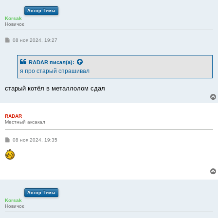
е
Автор Темы
Korsak
Новичок
С
08 ноя 2024, 19:27
о
о
б
RADAR
писал(а):
щ
е
я про старый спрашивал
н
и
е
старый котёл в металлолом сдал
RADAR
Местный аксакал
С
08 ноя 2024, 19:35
о
о
б
щ
е
н
и
е
Автор Темы
Korsak
Новичок