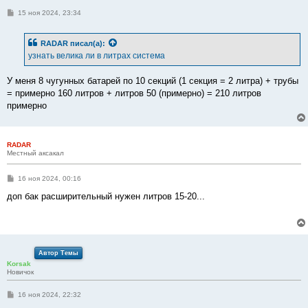
С
15 ноя 2024, 23:34
о
о
б
RADAR
писал(а):
щ
е
узнать велика ли в литрах система
н
и
е
У меня 8 чугунных батарей по 10 секций (1 секция = 2 литра) + трубы
= примерно 160 литров + литров 50 (примерно) = 210 литров
примерно
RADAR
Местный аксакал
С
16 ноя 2024, 00:16
о
о
доп бак расширительный нужен литров 15-20...
б
щ
е
н
и
е
Автор Темы
Korsak
Новичок
С
16 ноя 2024, 22:32
о