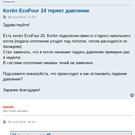
Новичок
Котёл EcoFour 24 теряет давление
С
08 ноя 2024, 17:53
о
о
Здравствуйте!
б
щ
е
Есть котёл EcoFour 24. Котёл подключен вместо старого напольного
н
котла (подача отопления уходит под потолок, потом расходится по
и
е
батаерям).
Стал замечать, что в котле начинает падать давление примерно раз
в неделю.
В системе отопления никаких течей не замечено
Подскажите пожалуйста, что происходит и как остановить падение
давления?
Заранее благодарю!
RADAR
Местный аксакал
С
08 ноя 2024, 18:04
о
о
б