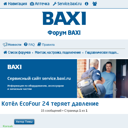
Навигация
Аптечка
Service.baxi.ru
Форум BAXI
Новости
FAQ
Правила
Список форумов
Монтаж, настройка, подключение
Гидравлическое подключение
Котёл EcoFour 24 теряет давление
15 сообщений • Страница
1
из
1
Автор Темы
Korsak