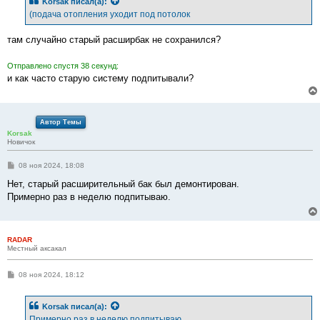
Korsak
писал(а):
щ
е
(подача отопления уходит под потолок
н
и
е
там случайно старый расширбак не сохранился?
Отправлено спустя 38 секунд:
и как часто старую систему подпитывали?
Автор Темы
Korsak
Новичок
С
08 ноя 2024, 18:08
о
о
Нет, старый расширительный бак был демонтирован.
б
Примерно раз в неделю подпитываю.
щ
е
н
и
е
RADAR
Местный аксакал
С
08 ноя 2024, 18:12
о
о
б
Korsak
писал(а):
щ
е
Примерно раз в неделю подпитываю