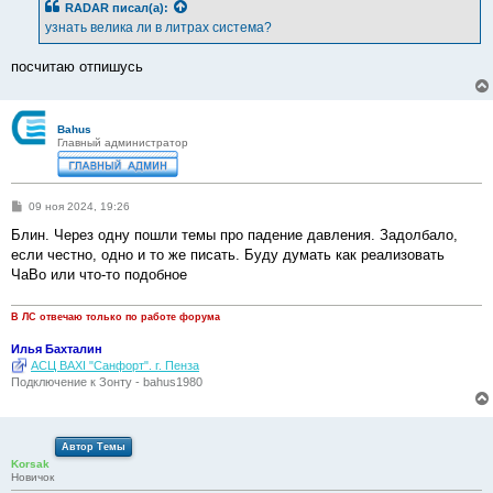
RADAR
писал(а):
щ
е
узнать велика ли в литрах система?
н
и
е
посчитаю отпишусь
Bahus
Главный администратор
С
09 ноя 2024, 19:26
о
о
Блин. Через одну пошли темы про падение давления. Задолбало,
б
если честно, одно и то же писать. Буду думать как реализовать
щ
е
ЧаВо или что-то подобное
н
и
е
В ЛС отвечаю только по работе форума
Илья Бахталин
АСЦ BAXI "Санфорт". г. Пенза
Подключение к Зонту - bahus1980
Автор Темы
Korsak
Новичок