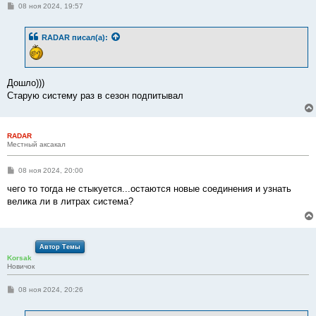
С
08 ноя 2024, 19:57
о
о
б
RADAR
писал(а):
щ
е
н
и
е
Дошло)))
Старую систему раз в сезон подпитывал
RADAR
Местный аксакал
С
08 ноя 2024, 20:00
о
о
чего то тогда не стыкуется...остаются новые соединения и узнать
б
велика ли в литрах система?
щ
е
н
и
е
Автор Темы
Korsak
Новичок
С
08 ноя 2024, 20:26
о
о
б