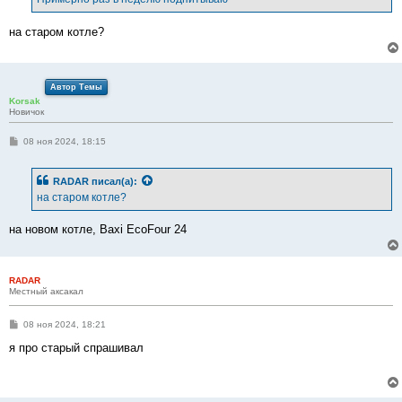
н
и
е
на старом котле?
Автор Темы
Korsak
Новичок
С
08 ноя 2024, 18:15
о
о
б
RADAR
писал(а):
щ
е
на старом котле?
н
и
е
на новом котле, Baxi EcoFour 24
RADAR
Местный аксакал
С
08 ноя 2024, 18:21
о
о
я про старый спрашивал
б
щ
е
н
и