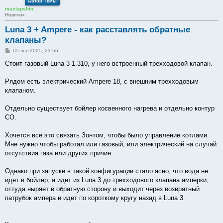
Автор Темы
maxlapshin
Новичок
Luna 3 + Ampere - как расставлять обратные
клапаны?
С
05 янв 2025, 23:56
о
о
Стоит газовый Luna 3 1.310, у него встроенный трехходовой клапан.
б
щ
е
Рядом есть электрический Ampere 18, с внешним трехходовым
н
клапаном.
и
е
Отдельно существует бойлер косвенного нагрева и отдельно контур
СО.
Хочется всё это связать Зонтом, чтобы было управление котлами.
Мне нужно чтобы работал или газовый, или электрический на случай
отсутствия газа или других причин.
Однако при запуске в такой конфигурации стало ясно, что вода не
идет в бойлер, а идет из Luna 3 до трехходового клапана амперки,
оттуда ныряет в обратную сторону и выходит через возвратный
патрубок ампера и идет по короткому кругу назад в Luna 3.