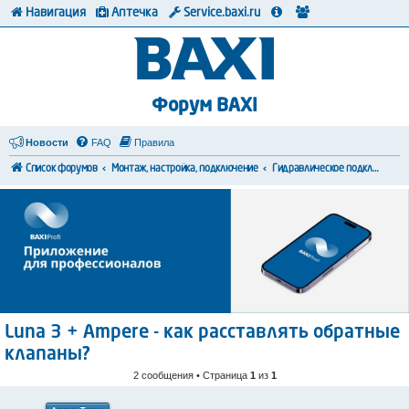
Навигация
Аптечка
Service.baxi.ru
Форум BAXI
Новости
FAQ
Правила
Список форумов
Монтаж, настройка, подключение
Гидравлическое подключение
Luna 3 + Ampere - как расставлять обратные
клапаны?
2 сообщения • Страница
1
из
1