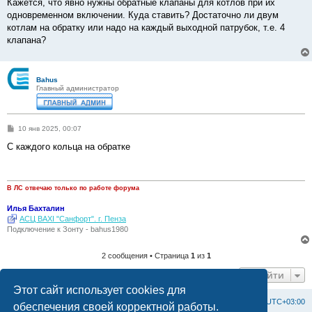
Кажется, что явно нужны обратные клапаны для котлов при их
одновременном включении. Куда ставить? Достаточно ли двум
котлам на обратку или надо на каждый выходной патрубок, т.е. 4
клапана?
Bahus
Главный администратор
С
10 янв 2025, 00:07
о
о
С каждого кольца на обратке
б
щ
е
н
и
В ЛС отвечаю только по работе форума
е
Илья Бахталин
АСЦ BAXI "Санфорт". г. Пенза
Подключение к Зонту - bahus1980
2 сообщения • Страница
1
из
1
Перейти
Этот сайт использует cookies для
Список форумов
С
в
я
з
а
т
ь
с
я
с
а
д
м
и
н
и
с
т
р
а
ц
и
е
й
Часовой пояс:
UTC+03:00
обеспечения своей корректной работы.