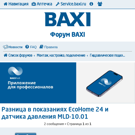
Навигация
Аптечка
Service.baxi.ru
Форум BAXI
Новости
FAQ
Правила
Список форумов
Монтаж, настройка, подключение
Гидравлическое подключение
Разница в показаниях EcoHome 24 и
датчика давления MLD-10.01
2 сообщения • Страница
1
из
1