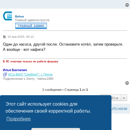
Bahus
Главный администратор
С
10 янв 2025, 00:12
о
о
Один до насоса, другой после. Остановите котёл, затем проверьте.
б
А вообще - вот нафига?
щ
е
н
и
В ЛС отвечаю только по работе форума
е
Илья Бахталин
АСЦ BAXI "Санфорт". г. Пенза
Подключение к Зонту - bahus1980
2 сообщения • Страница
1
из
1
Перейти
Этот сайт использует cookies для
Список форумов
С
в
я
з
а
т
ь
с
я
с
а
д
м
и
н
и
с
т
р
а
ц
и
е
й
Часовой пояс:
UTC+03:00
обеспечения своей корректной работы.
Подробнее
Создано на основе
phpBB
® Forum Software © phpBB Limited
Официальный сайт BAXI в России
Конфиденциальность
|
Правила