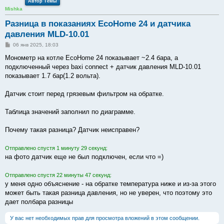
Автор Темы
Mishka
Разница в показаниях EcoHome 24 и датчика
давления MLD-10.01
С
06 янв 2025, 18:03
о
о
Монометр на котле EcoHome 24 показывает ~2.4 бара, а
б
подключенный через baxi connect + датчик давления MLD-10.01
щ
е
показывает 1.7 бар(1.2 вольта).
н
и
е
Датчик стоит перед грязевым фильтром на обратке.
Таблица значений заполнил по диаграмме.
Почему такая разница? Датчик неисправен?
Отправлено спустя 1 минуту 29 секунд:
на фото датчик еще не был подключен, если что =)
Отправлено спустя 22 минуты 47 секунд:
у меня одно объяснение - на обратке температура ниже и из-за этого
может быть такая разница давления, но не уверен, что поэтому это
дает полбара разницы
У вас нет необходимых прав для просмотра вложений в этом сообщении.