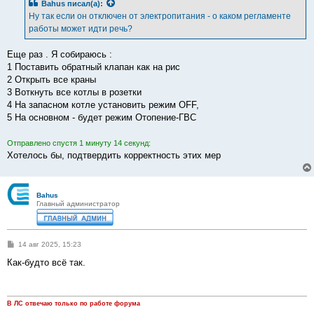
Bahus
писал(а):
щ
е
Ну так если он отключен от электропитания - о каком регламенте
н
работы может идти речь?
и
е
Еще раз . Я собираюсь :
1 Поставить обратный клапан как на рис
2 Открыть все краны
3 Воткнуть все котлы в розетки
4 На запасном котле установить режим OFF,
5 На основном - будет режим Отопение-ГВС
Отправлено спустя 1 минуту 14 секунд:
Хотелось бы, подтвердить корректность этих мер
Bahus
Главный администратор
С
14 авг 2025, 15:23
о
о
Как-будто всё так.
б
щ
е
н
и
В ЛС отвечаю только по работе форума
е