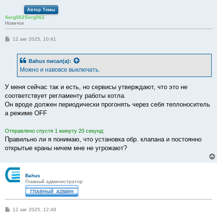
Автор Темы
Serg562Serg562
Новичок
С
12 авг 2025, 10:41
о
о
б
Bahus
писал(а):
щ
е
Можно и навовсе выключать.
н
и
е
У меня сейчас так и есть, но сервисы утверждают, что это не
соответствует регламенту работы котла.
Он вроде должен периодически прогонять через себя теплоноситель
а режиме OFF
Отправлено спустя 1 минуту 20 секунд:
Правильно ли я понимаю, что установка обр. клапана и постоянно
открытые краны ничем мне не угрожают?
Bahus
Главный администратор
С
12 авг 2025, 12:48
о