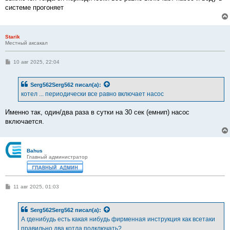
е
системе прогоняет
н
и
е
Starik
Местный аксакал
С
10 авг 2025, 22:04
о
о
б
Serg562Serg562
писал(а):
щ
е
котел ... периодически все равно включает насос
н
и
е
Именно так, один/два раза в сутки на 30 сек (емнип) насос
включается.
Bahus
Главный администратор
С
11 авг 2025, 01:03
о
о
б
Serg562Serg562
писал(а):
щ
е
А гденибудь есть какая нибудь фирменная инструкция как всетаки
н
правильно два котла подключать?
и