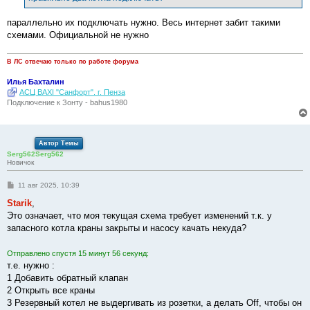
е
параллельно их подключать нужно. Весь интернет забит такими
схемами. Официальной не нужно
В ЛС отвечаю только по работе форума
Илья Бахталин
АСЦ BAXI "Санфорт". г. Пенза
Подключение к Зонту - bahus1980
Автор Темы
Serg562Serg562
Новичок
С
11 авг 2025, 10:39
о
о
Starik
,
б
Это означает, что моя текущая схема требует изменений т.к. у
щ
е
запасного котла краны закрыты и насосу качать некуда?
н
и
е
Отправлено спустя 15 минут 56 секунд:
т.е. нужно :
1 Добавить обратный клапан
2 Открыть все краны
3 Резервный котел не выдергивать из розетки, а делать Off, чтобы он