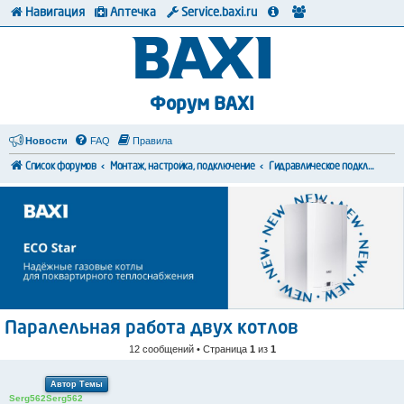
Навигация
Аптечка
Service.baxi.ru
Форум BAXI
Новости
FAQ
Правила
Список форумов
Монтаж, настройка, подключение
Гидравлическое подключение
Паралельная работа двух котлов
12 сообщений • Страница
1
из
1
Автор Темы
Serg562Serg562