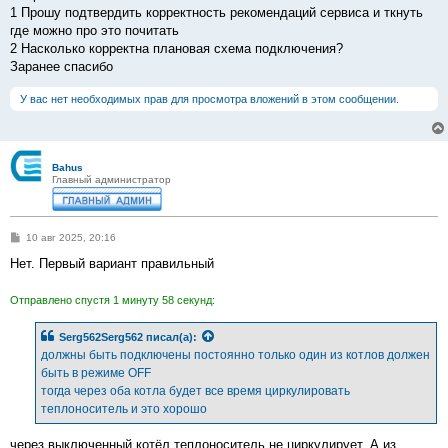
1 Прошу подтвердить корректность рекомендаций сервиса и ткнуть
где можно про это почитать
2 Насколько корректна плановая схема подключения?
Заранее спасибо
У вас нет необходимых прав для просмотра вложений в этом сообщении.
Bahus
Главный администратор
С
10 авг 2025, 20:16
о
о
Нет. Первый вариант правильный
б
щ
е
Отправлено спустя 1 минуту 58 секунд:
н
и
е
Serg562Serg562
писал(а):
должны быть подключены постоянно только один из котлов должен
быть в режиме OFF
тогда через оба котла будет все время циркулировать
теплоноситель и это хорошо
через выключенный котёл теплоноситель не циркулирует. А из