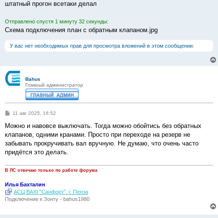
штатный прогон всетаки делал
Отправлено спустя 1 минуту 32 секунды:
Схема подключения план с обратным клапаном.jpg
У вас нет необходимых прав для просмотра вложений в этом сообщении.
Bahus
Главный администратор
С
11 авг 2025, 16:52
о
о
Можно и навовсе выключать. Тогда можно обойтись без обратных
б
клапанов, одними кранами. Просто при переходе на резерв не
щ
е
забывать прокручивать вал вручную. Не думаю, что очень часто
н
придётся это делать.
и
е
В ЛС отвечаю только по работе форума
Илья Бахталин
АСЦ BAXI "Санфорт". г. Пенза
Подключение к Зонту - bahus1980