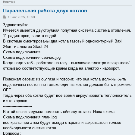
Новичок
Паралельная работа двух котлов
С
10 авг 2025, 10:53
о
о
Здравствуйте.
б
Имеется имеется двухтрубная попутная система система отопления,
щ
е
11 радиаторов, залита водой.
н
В системе смонтированы два котла газовый одноконтурный Baxi
и
е
24квт и электро Staut 24
Схема подключения
Схема подключения сейчас.jpg
Когда надо чтобы работало на газу - выключаю электро и закрываю/
открываю соответствующие краны когда на электро - наоборот.
-----------------
Приезжал сервис из облгаза и говорит, что оба котла должны быть
подключены постоянно только один из котлов должен быть в режиме
OFF
тогда через оба котла будет все время циркулировать теплоноситель
и это хорошо.
------------------------
В этой связи задумал поменять обвязку котлов. Нова схема :
Схема подключения план.jpg
все краны при этом будут всегда открыты и закрываться только
необходимости снятия котла
Вопросы :