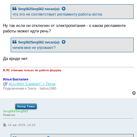
о
б
Serg562Serg562
писал(а):
щ
е
что это не соответствует регламенту работы котла
н
и
е
Ну так если он отключен от электропитания - о каком регламенте
работы может идти речь?
Serg562Serg562
писал(а):
ничем мне не угрожают?
Да вроде нет.
В ЛС отвечаю только по работе форума
Илья Бахталин
АСЦ BAXI "Санфорт". г. Пенза
Подключение к Зонту - bahus1980
Автор Темы
Serg562Serg562
Новичок
С
14 авг 2025, 14:15
о
о
б