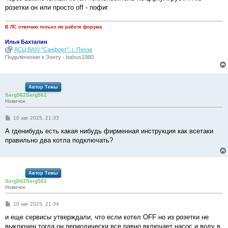
розетки он или просто off - пофиг
В ЛС отвечаю только по работе форума
Илья Бахталин
АСЦ BAXI "Санфорт". г. Пенза
Подключение к Зонту - bahus1980
Автор Темы
Serg562Serg562
Новичок
С
10 авг 2025, 21:33
о
о
А гденибудь есть какая нибудь фирменная инструкция как всетаки
б
правильно два котла подключать?
щ
е
н
и
е
Автор Темы
Serg562Serg562
Новичок
С
10 авг 2025, 21:34
о
о
и еще сервисы утверждали, что если котел OFF но из розетки не
б
выключен тогда он периодически все равно включает насос и воду в
щ