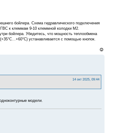
н
а
ч
а
л
ешнего бойлера. Схема гидравлического подключения
у
 ГВС к клеммам 9-10 клеммной колодки M2.
утри бойлера. Убедитесь, что мощность теплообмена
 (+35°C…+60°C) устанавливается с помощью кнопок.
В
е
р
н
у
т
ь
с
14 окт 2025, 09:44
я
к
н
а
ч
 одноконтурные модели.
а
л
у