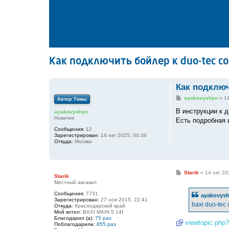
Как подключить бойлер к duo-tec co
Как подключ
С
ayakovyshyn
»
14
Автор Темы
о
о
В инструкции к 
ayakovyshyn
б
Новичок
Есть подробная 
щ
е
Сообщения:
12
н
Зарегистрирован:
14 окт 2025, 00:34
и
Откуда:
Москва
е
С
Starik
»
14 окт 20
Starik
о
Местный аксакал
о
б
Сообщения:
7731
ayakovys
щ
Зарегистрирован:
27 ноя 2015, 22:41
е
baxi duo-tec
Откуда:
Краснодарский край
н
Мой котел:
BAXI MAIN 5 14f
и
Благодарил (а):
75 раз
е
viewtopic.php
Поблагодарили:
855 раз