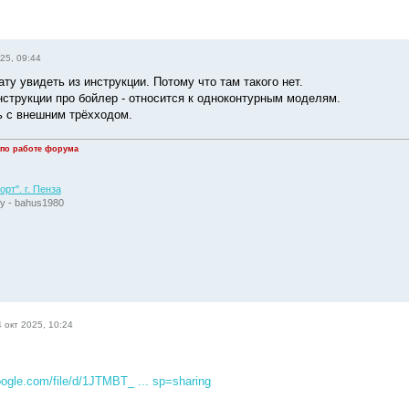
25, 09:44
ту увидеть из инструкции. Потому что там такого нет.
инструкции про бойлер - относится к одноконтурным моделям.
ь с внешним трёхходом.
 по работе форума
рт". г. Пенза
у - bahus1980
 окт 2025, 10:24
google.com/file/d/1JTMBT_ ... sp=sharing