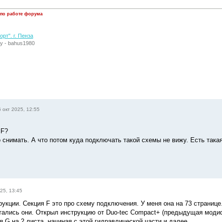
 по работе форума
рт". г. Пенза
у - bahus1980
 окт 2025, 12:55
 F?
 снимать. А что потом куда подключать такой схемы не вижу. Есть такая
25, 13:45
рукции. Секция F это про схему подключения. У меня она на 73 странице
тались они. Открыл инструкцию от Duo-tec Compact+ (предыдущая модиф
я G на 2 листа, начиная с этой гидравлической части и далее.