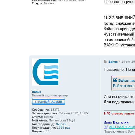
е
Перевод на русс
Откуда:
Москва
11.2.2 ВНЕШНИ
Котел снабжен в
бойлера приведе
Чувствительный 
на змеевике бой
ВАЖНО: установи
С
Bahus
»
14 окт 20
о
о
Правильно. Но е
б
щ
е
Bahus
пис
н
Всё что есть
и
е
Bahus
Главный администратор
Или вы считаете
Для подключения
Сообщения:
13373
Зарегистрирован:
24 июл 2012, 13:05
В ЛС отвечаю только
Откуда:
Пенза
Мой котел:
Пензенская ТЭЦ-1
Илья Бахталин
Благодарил (а):
87 раз
АСЦ BAXI "Санфо
Поблагодарили:
1755 раз
Возраст:
46
Подключение к Зонт