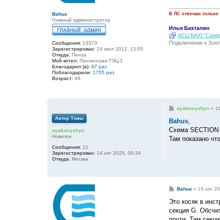
и
е
Bahus
В ЛС отвечаю только
Главный администратор
Илья Бахталин
АСЦ BAXI "Санфо
Подключение к Зонт
Сообщения:
13373
Зарегистрирован:
24 июл 2012, 13:05
Откуда:
Пенза
Мой котел:
Пензенская ТЭЦ-1
Благодарил (а):
87 раз
Поблагодарили:
1755 раз
Возраст:
46
С
ayakovyshyn
»
16
о
Автор Темы
о
Bahus
,
б
Схема SECTION
ayakovyshyn
щ
Новичок
е
Там показано что
н
Сообщения:
12
и
Зарегистрирован:
14 окт 2025, 00:34
е
Откуда:
Москва
С
Bahus
»
16 окт 20
о
о
Это косяк в инст
б
секция G. Обсчи
щ
е
почти. Там секци