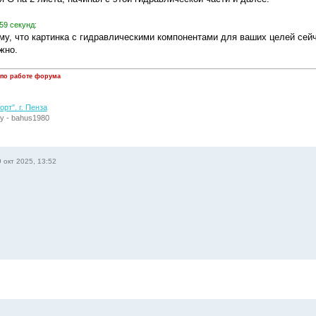
59 секунд:
ому, что картинка с гидравлическими компонентами для ваших целей сейч
жно.
 по работе форума
рт". г. Пенза
у - bahus1980
 окт 2025, 13:52