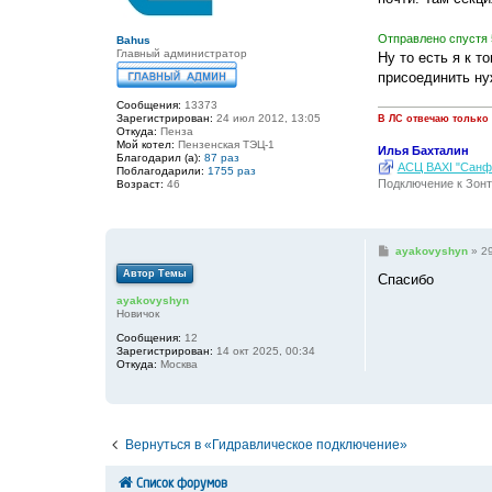
н
и
е
Отправлено спустя 
Bahus
Главный администратор
Ну то есть я к т
присоединить ну
Сообщения:
13373
Зарегистрирован:
24 июл 2012, 13:05
В ЛС отвечаю только
Откуда:
Пенза
Мой котел:
Пензенская ТЭЦ-1
Илья Бахталин
Благодарил (а):
87 раз
АСЦ BAXI "Санфо
Поблагодарили:
1755 раз
Подключение к Зонт
Возраст:
46
С
ayakovyshyn
»
29
о
Автор Темы
о
Спасибо
б
ayakovyshyn
щ
Новичок
е
н
Сообщения:
12
и
Зарегистрирован:
14 окт 2025, 00:34
е
Откуда:
Москва
Вернуться в «Гидравлическое подключение»
Список форумов