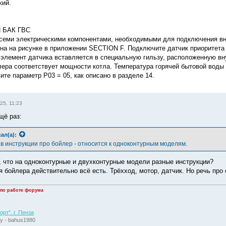
кий.
Й БАК ГВС
семи электрическими компонентами, необходимыми для подключения вн
на на рисунке в приложении SECTION F. Подключите датчик приоритета
элемент датчика вставляется в специальную гильзу, расположенную вн
лера соответствует мощности котла. Температура горячей бытовой воды
те параметр P03 = 05, как описано в разделе 14.
25, 11:23
щё раз:
ал(а):
 в инструкции про бойлер - относится к одноконтурным моделям.
, что на одноконтурные и двухконтурные модели разные инструкции?
 бойлера действительно всё есть. Трёхход, мотор, датчик. Но речь про
 по работе форума
рт". г. Пенза
у - bahus1980