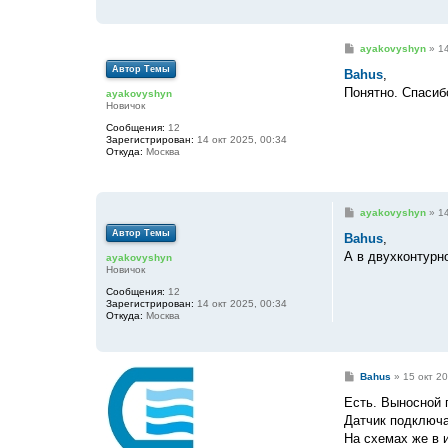
С
ayakovyshyn
»
14
о
Автор Темы
о
Bahus
,
б
Понятно. Спасиб
ayakovyshyn
щ
Новичок
е
н
Сообщения:
12
и
Зарегистрирован:
14 окт 2025, 00:34
е
Откуда:
Москва
С
ayakovyshyn
»
14
о
Автор Темы
о
Bahus
,
б
А в двухконтурн
ayakovyshyn
щ
Новичок
е
н
Сообщения:
12
и
Зарегистрирован:
14 окт 2025, 00:34
е
Откуда:
Москва
С
Bahus
»
15 окт 20
о
о
Есть. Выносной 
б
Датчик подключа
щ
е
На схемах же в 
н