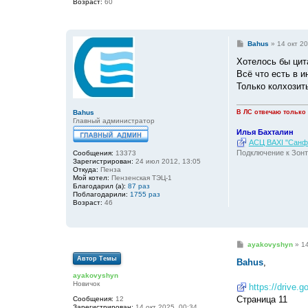
Возраст:
60
С
Bahus
»
14 окт 20
о
о
Хотелось бы цита
б
Всё что есть в 
щ
е
Только колхозит
н
и
е
Bahus
В ЛС отвечаю только
Главный администратор
Илья Бахталин
АСЦ BAXI "Санфо
Подключение к Зонт
Сообщения:
13373
Зарегистрирован:
24 июл 2012, 13:05
Откуда:
Пенза
Мой котел:
Пензенская ТЭЦ-1
Благодарил (а):
87 раз
Поблагодарили:
1755 раз
Возраст:
46
С
ayakovyshyn
»
14
о
Автор Темы
о
Bahus
,
б
ayakovyshyn
щ
Новичок
е
https://drive.
н
Страница 11
Сообщения:
12
и
Зарегистрирован:
14 окт 2025, 00:34