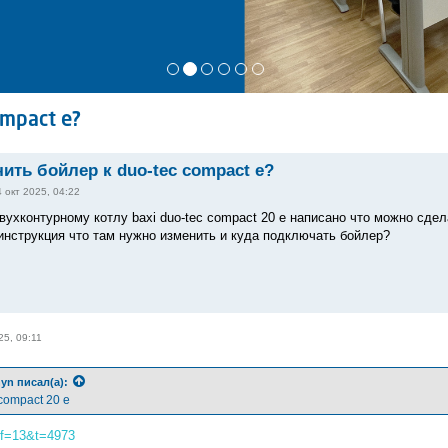
mpact e?
ить бойлер к duo-tec compact e?
 окт 2025, 04:22
двухконтурному котлу baxi duo-tec compact 20 e написано что можно сде
инструкция что там нужно изменить и куда подключать бойлер?
25, 09:11
hyn
писал(а):
 compact 20 e
?f=13&t=4973