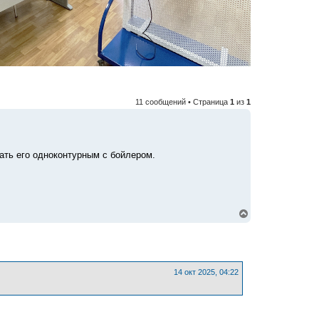
11 сообщений • Страница
1
из
1
лать его одноконтурным с бойлером.
В
е
р
н
у
т
ь
14 окт 2025, 04:22
с
я
к
н