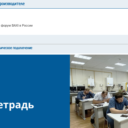
производителе
 форум BAXI в России
лическое подключение