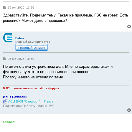
С
25 окт 2025, 13:26
о
о
Здравствуйте. Подниму тему. Такая же проблема. ГВС не греет. Есть
б
решение? Может дело в прошивке?
щ
е
н
и
е
Bahus
Главный администратор
С
25 окт 2025, 18:50
о
о
Не имел с этим устройством дел. Мне по характеристикам и
б
функционалу что-то не понравилось при анонсе.
щ
е
Посему ничего не отвечу по теме
н
и
е
В ЛС отвечаю только по работе форума
Илья Бахталин
АСЦ BAXI "Санфорт". г. Пенза
Подключение к Зонту - bahus1980
adamoff