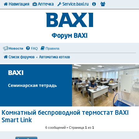
Навигация
Аптечка
Service.baxi.ru
Форум BAXI
Новости
FAQ
Правила
Список форумов
Автоматика котлов
Комнатный беспроводной термостат BAXI
Smart Link
6 сообщений • Страница
1
из
1