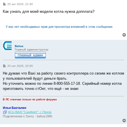
С
25 окт 2025, 21:30
о
о
Как узнать для моей модели котла нужна допплата?
б
щ
е
н
У вас нет необходимых прав для просмотра вложений в этом сообщении.
и
е
Bahus
Главный администратор
С
25 окт 2025, 22:05
о
о
Не думаю что Baxi за работу своего контроллера со своим же котлом
б
у пользователей будут деньги брать.
щ
е
Но уточнить можно по линии 8-800-555-17-18. Серийный номер котла
н
приготовить точно стОит, что ещё - не знаю
и
е
В ЛС отвечаю только по работе форума
Илья Бахталин
АСЦ BAXI "Санфорт". г. Пенза
Подключение к Зонту - bahus1980