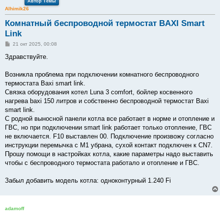
Автор Темы
Alhimik26
Комнатный беспроводной термостат BAXI Smart
Link
С
21 окт 2025, 00:08
о
о
Здравствуйте.
б
щ
е
Возникла проблема при подключении комнатного беспроводного
н
термостата Baxi smart link.
и
е
Связка оборудования котел Luna 3 comfort, бойлер косвенного
нагрева baxi 150 литров и собственно беспроводной термостат Baxi
smart link.
С родной выносной панели котла все работает в норме и отопление и
ГВС, но при подключении smart link работает только отопление, ГВС
не включается. F10 выставлен 00. Подключение произвожу согласно
инструкции перемычка с М1 убрана, сухой контакт подключен к CN7.
Прошу помощи в настройках котла, какие параметры надо выставить
чтобы с беспроводного термостата работало и отопление и ГВС.
Забыл добавить модель котла: одноконтурный 1.240 Fi
adamoff